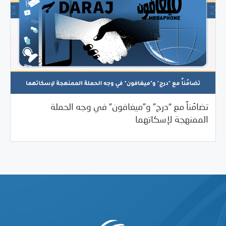
تضامُناً مع “درج” و”ميغافون” في وجه الحملة
04/02/2025
بيانات المركز
الممنهجة لإسكاتهما