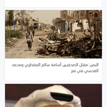
اليمن: مقتل الصحفيين أسامة سالم المقطري ومحمد
/
02/19/2018
العالم العربي
خبر بارز
القدسي في تعز