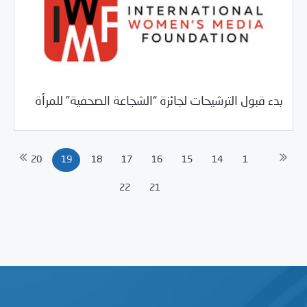
/
02/15/2018
خبر بارز
فرص التدريب و المشاركة
بدء قبول الترشيحات لجائزة “الشجاعة الصحفية” للمرأة
20
19
18
17
16
15
14
1
22
21