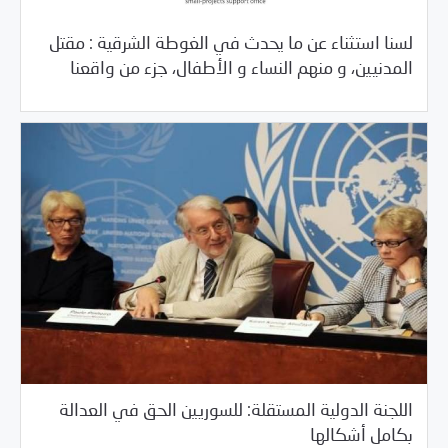
لسنا استثناء عن ما يحدث في الغوطة الشرقية : مقتل
/
02/20/2018
خبر بارز
مرصد الانتهاكات
المدنيين، و منهم النساء و الأطفال، جزء من واقعنا
اللجنة الدولية المستقلة: للسوريين الحق في العدالة
/
02/20/2018
السلطة الخامسة
خبر بارز
بكامل أشكالها