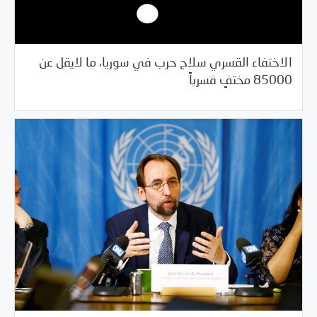
الاختفاء القسري سلاح حرب في سوريا، ما لايقل عن
/
08/30/2017
السلطة الخامسة
المواضيع الرئيسية
85000 مختفٍ قسرياً