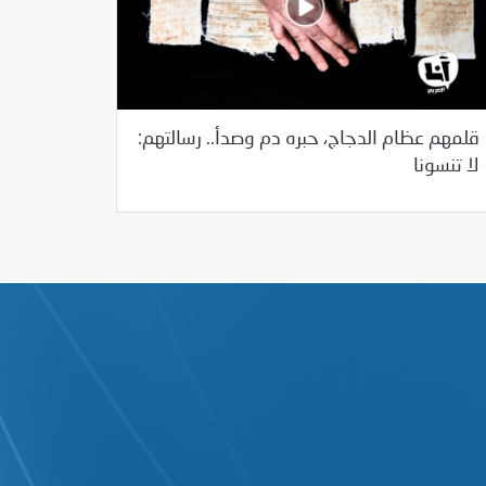
قلمهم عظام الدجاج، حبره دم وصدأ.. رسالتهم:
08/13/2017
مكتبة الفيديو
لا تنسونا