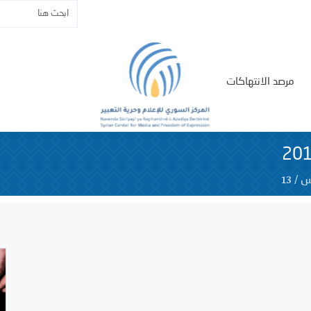
مرصد الانتهاكات
13
/
س