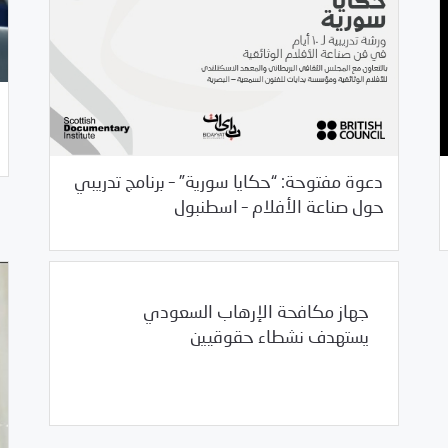
دعوة مفتوحة: “حكايا سورية” – برنامج تدريبي
05/31/2017
فرص التدريب و المشاركة
حول صناعة الأفلام – اسطنبول
جهاز مكافحة الإرهاب السعودي
يستهدف نشطاء حقوقيين
/
05/31/2017
السعودية
العالم العربي