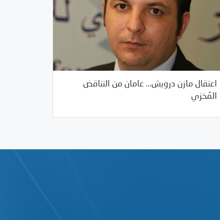
اعتقال مازن درويش… عامان من التناقض
/
02/27/2014
2014
بيانات المركز
المُخزي