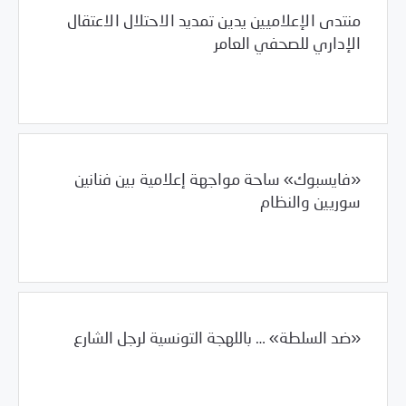
منتدى الإعلاميين يدين تمديد الاحتلال الاعتقال
الإداري للصحفي العامر
/
01/29/2012
العالم العربي
فلسطين
«فايسبوك» ساحة مواجهة إعلامية بين فنانين
سوريين والنظام
01/29/2012
السلطة الخامسة
«ضد السلطة» … باللهجة التونسية لرجل الشارع
/
01/29/2012
العالم العربي
تونس