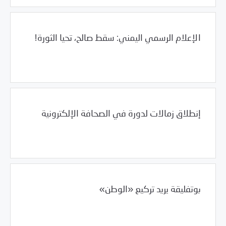
الإعلام الرسمي اليمني: سقط صالح، تحيا الثورة!
/
01/29/2012
العالم العربي
اليمن
إنطلاق زمالات لدورة في الصحافة الإلكترونية
01/29/2012
فرص التدريب و المشاركة
بوتفليقة يريد تركيع «الوطن»
/
01/29/2012
الجزائر
العالم العربي