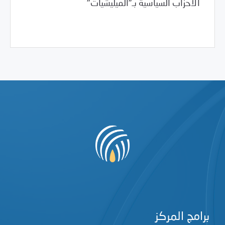
الأحزاب السياسية بـ"الميليشيات"
/
01/29/2012
العالم العربي
تونس
برامج المركز