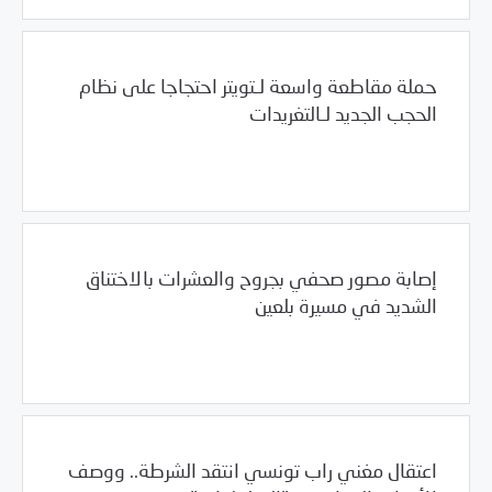
حملة مقاطعة واسعة لـتويتر احتجاجا على نظام
الحجب الجديد لـالتغريدات
01/29/2012
الأرشيف السنوي
إصابة مصور صحفي بجروح والعشرات بالاختناق
الشديد في مسيرة بلعين
/
01/29/2012
العالم العربي
فلسطين
اعتقال مغني راب تونسي انتقد الشرطة.. ووصف