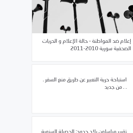
إعلام ضد المواطنة – حالة الإعلام و الحريات
12/28/2011
دراسات المركز
الصحفية سورية 2010-2011
استباحة حرية التعبير عن طريق منع السفر .
. . من جديد
12/22/2011
/
/
/
2011
بيانات المركز
سوريا
مرصد الانتهاكات
تقرير مراسلون بلاد حدود: الحصيلة السنوية