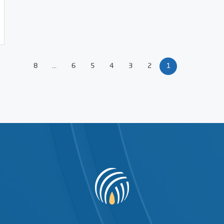
8
...
6
5
4
3
2
1