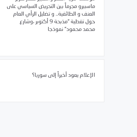
ماسبيرو مجرماً بين التحريض السياسي على
العنف و الطائفية.. و تضليل الرأي العام
حول تغطية “مذبحة 9 أكتوبر ،وشارع
محمد محمود” نموذجا
/
12/22/2011
العالم العربي
مصر
الإعلام يعود أخيراً إلى سوريا؟
12/21/2011
المشهد السوري