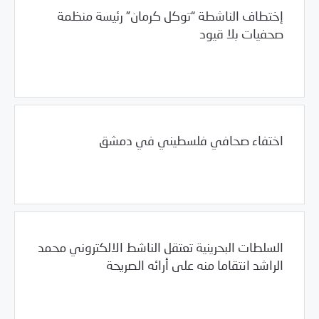
إختطاف الناشطة “توكل كرمان” رئيسة منظمة
صحفيات بلا قيود
/
01/24/2011
العالم العربي
اليمن
اختفاء صحافي فلسطيني في دمشق
/
01/24/2011
العالم العربي
فلسطين
السلطات البحرينية تعتقل الناشط الالكتروني محمد
الراشد انتقاما منه على أرائه الصريحة
/
01/24/2011
البحرين
العالم العربي