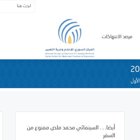
مرصد الانتهاكات
لأول
أيضا. . . السينمائي محمد ملص ممنوع من
السفر