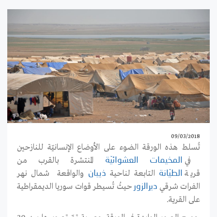
09/03/2018
تُسلط هذه الورقة الضوء على الأوضاع الإنسانيّة للنازحين
في
المنتشرة بالقرب من
المخيمات
العشوائي
ة
قرية
التابعة لناحية
والواقعة شمال نهر
الطي
انة
ذيبان
الفرات شرقي
حيثُ تُسيطر قوات سوريا الديمقراطية
ديرالزور
على القرية.