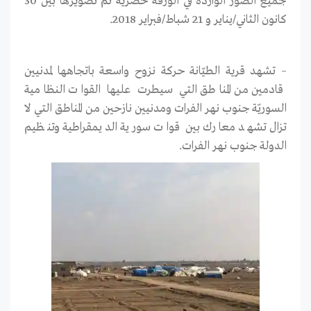
جميع الصور الواردة في الورقة حصرية تمّ تصويرها بين 30
كانون الثاني/يناير و 21 شباط/فبراير 2018.
– تشهد قرية الطيّانة حركة نزوح واسعة باتجاهها لمدنيين
قادمين من المناطق التي سيطرت عليها القوات النظامية
السوريّة جنوب نهر الفرات ومدنيين نازحين من المناطق التي لا
تزال تشهد معارك بين قوات سورية الديمقراطية وتنظيم
الدولة جنوب نهر الفرات.