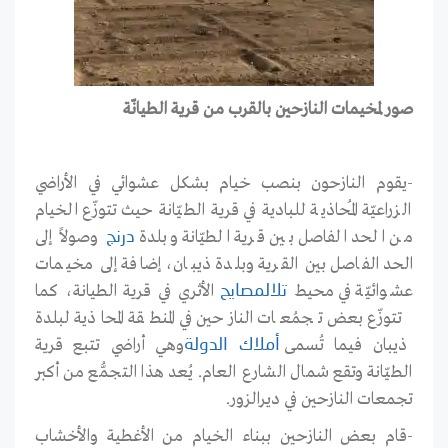
صور لمخيمات النازحين بالقرب من قرية الطيانّة
-يقوم النازحون بنصب خيام بشكل عشوائي في الأراضي
الزراعيّة المُحاذية للبادية في قرية الطيّانة حيث تتوزّع الخيام
من الحد الفاصل بين قرية الطيّانة وبلدة
وصولاً إلى
درنج
الحد الفاصل بين القرية وبلدة ذيبان، إضافة إلى مخيمات
عشوائيّة في محيط
الأثري في قرية الطيانة، كما
تل
المصايح
تتوزّع بعض تجمُعات النازحين في المنطقة المحاذية لبلدة
ذيبان فيما تُسمى
وهي أراضي تتبع قرية
أملاك
الدولة
الطيّانة وتقع شمال الشارع العام. يُعد هذا التجمُّع من أكبر
تجمعات النازحين في ديرالزور.
-قام بعض النازحين ببناء الخيام من الأغطية والأخشاب