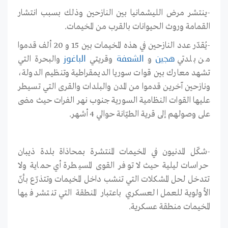
-ينتشر مرض الليشمانيا بين النازحين وذلك بسبب انتشار
القمامة وروث الحيوانات بالقرب من المخيمات.
-يُقدّر عدد النازحين في هذه المخيمات بين 15 و 20 ألف قدموا
من بلدتي
و
وقريتي
والبحرة التي
هجين
الشعفة
الباغوز
تشهد معارك بين قوات سوريا الديمقراطية وتنظيم الدولة،
ونازحين آخرين قدموا من المدن والبلدات والقرى التي تسيطر
عليها القوات النظامية السورية جنوب نهر الفرات حيث مضى
على وصولهم إلى قرية الطيّانة حوالي 4 أشهر.
-شكّل المدنيون في المخيمات المنتشرة بمحاذاة بلدة ذيبان
حراسات ليلية حيث لا توفر القوى المسيطرة أي حماية ولا
تتدخل لحل المشكلات التي تنشب داخل المخيمات وتتذرّع بأنّ
الأولوية للعمل العسكري باعتبار المنطقة التي تنتشر فيها
المخيمات منطقة عسكرية.