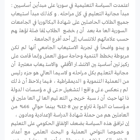
اعتمدت السياسة التعليمية في سوريا على مبدأين أساسيين :
مبدأ مجانية التعليم في كل مراحله . و كذلك مبدأ استيعاب
جميع الطلاب الحاصلين على شهادة البكالوريا في الجامعات
السورية العامة بعد أن يخضع الطلاب لمفاضلة تؤهلهم
حسب علاماتهم للانتساب إلى أحد أفرع الجامعة .
و يبدو واضحاً في تجربة الاستيعاب الجامعي أنها لم تكن
مربوطة بخطط التنمية وحاجة سوق العمل وإنما قامت على
ركيزتين أساسيتين الانتشار الأفقي والاستيعاب معتبرة أن
مجانية التعليم بكل مراحله و لاسيما العالي هو جزء رئيس
من العملية التنموية و الديمقراطية ، فيما يلاحظ أن ذلك
لم ينعكس على واقع التشغيل حتى في مؤسسات الدولة
ذاتها حيث أن نسبة خريجي التعليم العالي العاملين في
مؤسسات الدولة تتراوح بين 8-12% بينما حوالي 66% من
العاملين هم من حملة شهادة الدراسة الإعدادية ومادون ،
إن ترافق هذه السياسة بضعف الإنفاق الحكومي على التعليم
و خصوصا النواحي العملية و البحث العلمي مع أعداد