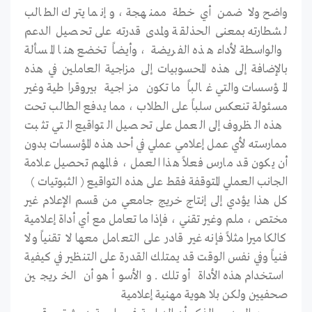
واضح ولا ضمن أي خطة ممنهجة ، وإنما يترك الطالب
لشطارته بمعنى الحذلقة ولمدى قدرته على تحصيل الدعم
والواسطة لأداء هذه الفريضة ، وأيضاً تخضع هنا المسألة
بالإضافة إلى هذه المحسوبيات إلى مزاجية العاملين في هذه
المؤسسات والتي غالباً ما تكون مزاجية بيروقراطية وغير
مسئولة تنعكس سلباً على الطلاب ، مما يدفع الطالب تحت
هذه الظروف إلى العمل على تحصيل التواقيع التي تثبت
ممارسته لأي عمل إعلامي عملي في أحد هذه المؤسسات بدون
أن يكون قد مارس فعلاً هذا العمل ، فالمهم تحصيل علامة
الجانب العملي المتوقفة فقط على هذه التواقيع ( الثبوتيات )
كل هذا يؤدي إلى إنتاج خريج جامعي من قسم الإعلام غير
مختص ، ملم وغير تقني ، فإذا ما تعامل مع أي أداة إعلامية
كالكاميرا مثلاً فإنه غير قادر على التعامل معها لا تقنياً ولا
فنياً وفي نفس الوقت قد يمتلك القدرة على التنظير في كيفية
استخدام هذه الأداة أو تلك. والأسوأ هو أن الخريجين
صحفيين ولكن بلا هوية مهنية إعلامية