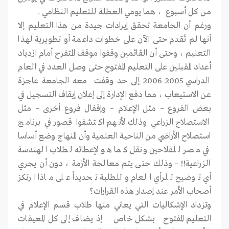
من كل أسبوع ، هما يومي العطلة للتعليم النظامي .
ورغم أن الجامعة تحقق إيرادات جيدة من هذا التعليم إلا
أنها لم تُقدم حتى الآن على خطوات داعمة أو تطويرية لهذا
التعليم ، وحتى أن القائمين وقفوا موقف المتفرج أمام ازدياد
أعداد المقبلين على التعليم المفتوح حتى وصل العدد في العام
الدراسي 2005-2006 إلى حد وقفت معه الجامعة عاجزة
عن الاستيعاب ، مما دفع الإدارة إلى إعلان إيقاف التسجيل في
بعض الفروع – مثل الإعلام – وإقفال فروع أخرى – مثل
الاستصلاح الزراعي وذلك لأنهم اكتشفوا قصور في برنامج
استصلاح الأراضي من الناحية العلمية وأن المنهاج وضع أساسا
في مصر للفلاحين ونقل كما هو لإعطائه لطلاب الهندسة
الزراعية!! – وذلك حتى يتم معالجة الأزمة ، دون أن يجري
أي توضيح للرأي العام وللطلبة تحديداً على ماذا ارتكز
أصحاب الأمر عند إصدار هذه القرارات؟
وتزداد الإشكاليات التي يعاني منها طلاب قسم الإعلام في
التعليم المفتوح – بشكل خاص – إذ يضاف إلى كل المعيقات