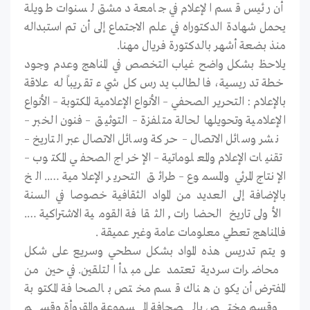
أن رئيس قسم الإعلام في جامعة دمشق لسنوات طويلة
يحمل شهادة الدكتوراه في علم الاجتماع إلى أن تم استبداله
منذ بضعة أشهر بالدكتورة فريال مهنا.
يلاحظ بشكل واضح غياب التخصص في المناهج وعدم وجود
خطة تدريسية، فالطالب يدرس كل شيء تقريباً له علاقة
بالإعلام : التحرير الصحفي – الأنواع الإعلامية المكتوبة – الأنواع
الإعلامية وتحويلها لحالة متلفزة – التوثيق – فنون الخبر –
نشر وسائل الاتصال – حركة وسائل الاتصال عبر التاريخ –
تقنيات الإعلام والمعلوماتية – الإخراج الصحفي المكتوب –
الإنتاج المرئي والمسموع – طرائق التحرير الإعلامية ….. الخ
بالإضافة إلى العديد من المواد الثقافية خصوصا في السنة
الأولى تاريخ الحضارات , الثقافة القومية الاشتراكية ….
فالمناهج تعطي معلومات عامة وغير عميقة .
و يتم تدريس هذه المواد بشكل سطحي وسريع على شكل
محاضرات سردية تعتمد على مبدأ التلقين. في حين من
المفترض أن يكون هناك قسم مختص بالصحافة المكتوبة
وقسم مختص بالصحافة المسموعة والمقروأة وقسم