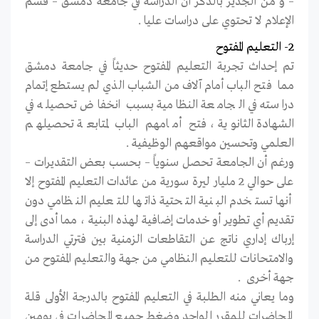
– و من الجدير بالذكر أن الدراسة في جامعة دمشق – قسم
الإعلام لا تحتوي على دراسات عليا .
2- التعليم المفتوح
تم إحداث تجربة التعليم المفتوح حديثاً في جامعة دمشق
مما فتح الباب أمام آلاف من الشباب الذي لم يستطع إتمام
دراسته في الجامعة النظامية بسبب انخفاض تحصيله في
الشهادة الثانوية ، فتح أمامهم الباب لمتابعة تحصيلهم
العلمي وتحسين مواقعهم الوظيفية .
ورغم أن الجامعة تحصل سنوياً – بحسب بعض التقديرات –
على حوالي 2 مليار ليرة سورية من عائدات التعليم المفتوح إلا
أنها تستخدم البنية التحتية ذاتها للتعليم النظامي دون
تقديم أي تطوير أو خدمات إضافية لهذه البنية ، مما أدى إلى
إرباك إداري ناتج عن التقاطعات الزمنية بين فترتي الدراسة
والامتحانات للتعليم النظامي من جهة والتعليم المفتوح من
جهة أخرى .
وما يعاني منه الطلبة في التعليم المفتوح بالدرجة الأولى قلة
المحاضرات للمقرر الواحد وضغط جميع المحاضرات في يومين