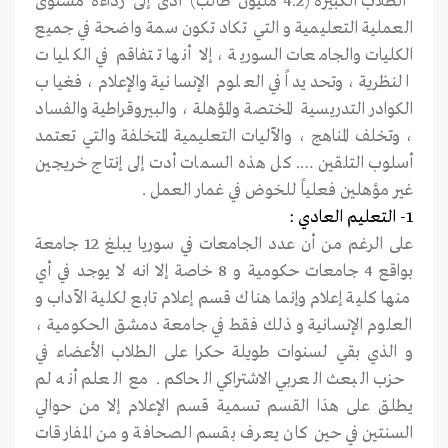
الطلاب الكبيرة (4.2 مليون طالب) أدى إلى رداءة مستوى
العملية التعليمية و التي تكاد تكون سمة واضحة في جميع
الكليات والجامعات السورية ، إلا أنها تتفاقم في الكليات
النظرية ، وتحديداً في العلوم الإنسانية والإعلام ، فغياب
الكوادر التدريسية المختصة والمؤهلة ، والبيروقراطية والفساد
، وتخلف المناهج ، والآليات التعليمية المتخلفة والتي تعتمد
أسلوب التلقين …. كل هذه السمات أدت إلى إنتاج خريجين
غير مؤهلين فعلياً للخوض في غمار العمل .
1- التعليم العادي :
على الرغم من أن عدد الجامعات في سوريا يبلغ 12 جامعة
بواقع 4 جامعات حكومية و 8 خاصة إلا انه لا يوجد في أي
منها كلية إعلام وإنما هناك قسم إعلام تابع لكلية الآداب و
العلوم الإنسانية و ذلك فقط في جامعة دمشق الحكومية ،
و الذي بقي لسنوات طويلة حكرا على الطلاب الأعضاء في
حزب البعث العربي الاشتراكي الحاكم . مع العلم أنه لم
يطلق على هذا القسم تسمية قسم الإعلام إلا من حوالي
السنتين في حين كان يعرف بقسم الصحافة و من المفارقات