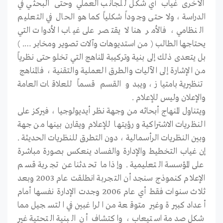
الأخرى غياب أي شكل للجانب العملي وحتى البحثي في
الدراسة ، ولا حتى وجوداً شكلياً كما هو الحال في التعليم
النظامي ، فالأمر هنا لا يقتصر على غياب الأدوات التي
يحتاجها الطالب ( من استديوهات وآلات تصوير ومخابر …. )
بل يتعدى ذلك إلى بنية وتركيبة المناهج التي تخلو حتى نظرياً
من الإشارة إلى الآليات والطرق العملية والتقنية ، فالمناهج
تنظيرية بامتياز ، ويبدو القسم قسماً للعلاقات العامة
والإعلان وليس للإعلام .
ويتناول المنهاج أبحاثه من وجهة نظر أيديولوجيا ، فيركز على
النظريات الاشتراكية و رؤيتها للإعلام ويقارن بينها من جهة
وبين النظريات الرأسمالية ، دون التطرق للنظريات الحديثة .
إن غياب التخطيط والإدارة والفساد ينعكس بصورة مباشرة
على المؤسسة التعليمية . وإذا ما تحدثنا عن تجربة قسم
الإعلام كنموذج سنجد أن التجربة انطلقت عام 2003 وبعد
ثلاث سنوات فقط أي عام 2006 وجدت الإدارة نفسها أمام
أعداد كبيرة وغير متوقعة من الراغبين في التسجيل مما
شكل صدمة استيعاب ، واكتشاف أن البنية التحتية غير