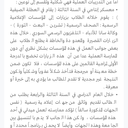
أما عن التدريبات العملية فهي شكلية وتقسم إلى نوعين :
• معسكر إنتاجي في السنة الثالثة ( يقام في العطلة الصيفية
) : يقوم خلاله الطلاب بزيارات إلى المؤسسات الإعلامية
الرسمية : الصحف الرسمية ( تشرين – البعث – الثورة ) –
وكالة سانا للأنباء – التلفزيون الرسمي السوري . خلال هذه
الزيارات القصيرة والمعدودة والخاطفة يطلع الطلاب على
بعض جوانب العمل في هذه المؤسسات بشكل نظري أي دون
الممارسة العملية عدا عن أن هذه الزيارات تخضع بالدرجة
الأولى لمزاجية القائمين على هذه المؤسسات ، فلا تكون ضمن
خطة معينة أو مبرمجة فتأخذ شكلاً عفوياً وشكلياً وتكون
النتيجة غير مجدية لا تقدم للطالب ما يؤدي به إلى خبرة أو
معرفة .
• خلال العام الدراسي في السنة الثالثة والرابعة يطلب من
الطالب تقديم وثائق من جهات إعلامية رسمية ( نفس
الجهات المذكورة سالفاً ) تؤكد ممارسته لعمل ميداني في أحد
هذه المؤسسات ، ولكن هذا الجانب لا يتم بالتنسيق بين
الجامعة وهذه الجهات وأيضاً لا يحمل برنامجاً محدد أو