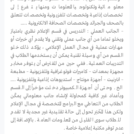
معلوماتية وتكنولوجيا المعلومات ومنها يتفرع إلى
تخصصات إذاعية وتخصصات تلفزيونية وتخصصات تتعلق
بالصحف والجرائد وتخصصات الصحافة الالكترونية …..
– الجانب العملي : التدريس في قسم الإعلام نظري بامتياز
ويخلو تماما من أي جانب عملي وتقني ولا يقدم أي خبرات أو
مهارات عملية في مجال العمل الإعلامي ، يؤكد ذلك خلو
القسم من أي وسيلة تقنية يمكن أن يستخدمها الطلاب في
التدريبات العملية . ففي حين من المفترض أن يتوفر مخابر
مجهزة بمعدات – كاميرات فوتوغرافية وتلفزيونية – مطبعة
– انترنيت – أجهزة مونتاج – استديوهات إذاعية وتلفزيونية ….
الخ . وحتى أن أجهزة الكمبيوتر دخلت مؤخراً إلى القسم
وبأعداد غير كافية كمحاولة لإنشاء جانب معلوماتي يمكّن
الطلاب من التعاطي مع البرامج المتخصصة في مجال الإعلام
ولكن هذا المَخْبَر تحول إلى حالة تقليدية غير مجدية لا تقدم
للطلاب سوى القليل من المعلومات العامة . بالإضافة إلى
عدم توفر مكتبة إعلامية خاصة .