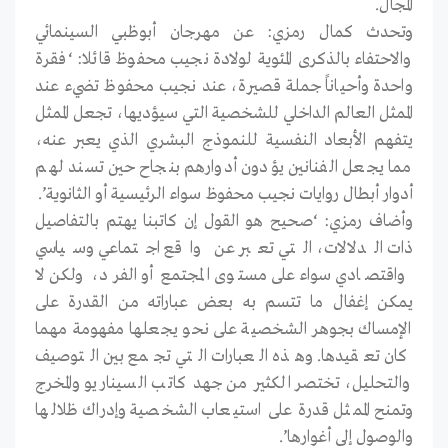
المجال.
وتحدث كمال رمزي: عن مهرجان أبوظبي السينمائي
والاحتفاء بالذكرى المئوية لولادة نجيب محفوظ قائلا: ‘فقرة
واحدة وأحياناً جملة قصيرة، عند نجيب محفوظ تضيء عند
الممثل العالم الداخلي للشخصية التي سيؤديها، تجعل الممثل
يتفهم الأبعاد النفسية للنموذج البشري الذي يعبر عنه،
مما يجعل الفنانين يؤدون أدوارهم بنجاح حين تسند لهم
أدوار أبطال روايات نجيب محفوظ سواء الرئيسية أو الثانوية’.
وأضاف رمزي: ‘صحيح هو القول إن كاتبنا يهتم بالتفاصيل
ذات الدلالات، التي تعبر عن واقع اجتماعي وسياسي
واقتصادي سواء على مستوى المجتمع أو الفرد، ولكن لا
يمكن إغفال ما تتسم به بعض عباراته من القدرة على
الإمساك بجوهر الشخصية على نحو يجعلها مفهومة مهما
كان تعقيدها. وهذه العبارات التي تجمع بين التوصيف
والتحليل، تختصر الكثير من جهد كاتب السيناريو والمخرج
وتمنح الممثل قدرة على استيعاب الشخصية وإدراك ظلالها
والوصول إلى أغوارها’.