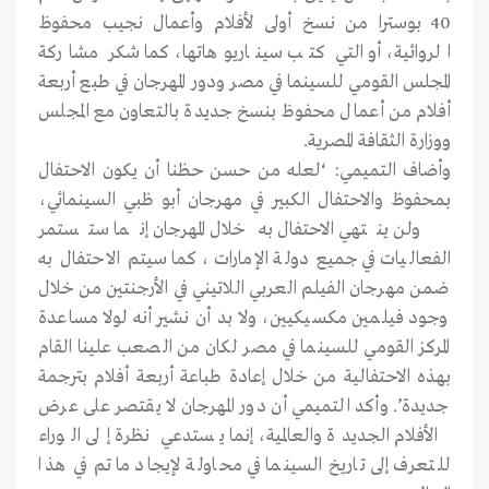
40 بوسترا من نسخ أولى لأفلام وأعمال نجيب محفوظ
الروائية، أو التي كتب سيناريوهاتها، كما شكر مشاركة
المجلس القومي للسينما في مصر ودور المهرجان في طبع أربعة
أفلام من أعمال محفوظ بنسخ جديدة بالتعاون مع المجلس
ووزارة الثقافة المصرية.
وأضاف التميمي: ‘لعله من حسن حظنا أن يكون الاحتفال
بمحفوظ والاحتفال الكبير في مهرجان أبو ظبي السينمائي،
ولن ينتهي الاحتفال به خلال المهرجان إنما ستستمر
الفعاليات في جميع دولة الإمارات، كما سيتم الاحتفال به
ضمن مهرجان الفيلم العربي اللاتيني في الأرجنتين من خلال
وجود فيلمين مكسيكيين، ولا بد أن نشير أنه لولا مساعدة
المركز القومي للسينما في مصر لكان من الصعب علينا القام
بهذه الاحتفالية من خلال إعادة طباعة أربعة أفلام بترجمة
جديدة’. وأكد التميمي أن دور المهرجان لا يقتصر على عرض
الأفلام الجديدة والعالمية، إنما يستدعي نظرة إلى الوراء
للتعرف إلى تاريخ السينما في محاولة لإيجاد ما تم في هذا