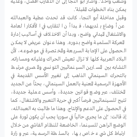
وشعب واحد’. وأشار أبو النجا إلى أن التقارب أفضل، وعليه
يمكن بناء الخطوات المقبلة’.
وقبل مداخلة أبو النجا، كانت قد تحدث عطية والعبدالله
عن أوضاع بلديهما، فبدا أن التقارب في الأفكار العامة
والاشتغال الميداني واضح، وبدا أن الاختلاف في أساليب إدارة
المعركة السلمية واضح بدوره. وهذا عنوان عريض لا يمكن
الحصول على الإجابة السريعة والمختصرة في موضوعه، لأن
البلاد العربية كلها لا تزال تعيش الحراك وغليانه ومساراته.
التشابه بين المسارين السينمائيين التونسي والمصري مرتبط
بالتحرك السينمائي الذاهب إلى تغيير الأسس القديمة في
الأجهزة الرسمية المعنية بالعمل السينمائي، بحثاً عن الجديد
المختلف، عبر وضع قوانين جديدة، وأسس عملية جديدة،
تتيح للسينمائيين فرصاً أكبر في حرية التعبير والاشتغال، كما
في الحصول على الدعم والإنتاج. وهذا ما طالبت به العبدالله،
إذ قالت: ‘إن ما يجري حالياً في سوريا يجب أن يكون ثورة على
الوضع الراهن للسينما، الخاضعة للنظام الفاشي من خلال
ارتباط كل شيء خاص بها، بالسلطة الرسمية، عبر وزارة