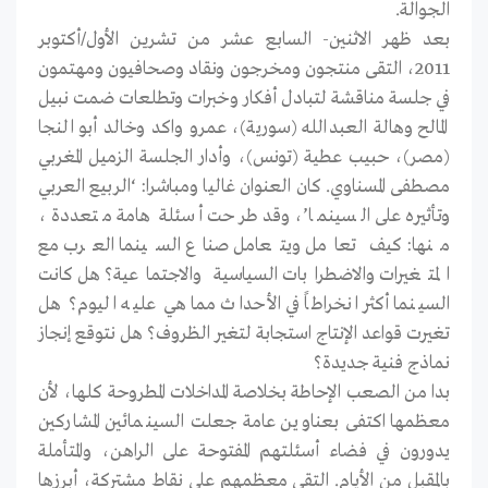
الجوالة.
بعد ظهر الاثنين- السابع عشر من تشرين الأول/أكتوبر
2011، التقى منتجون ومخرجون ونقاد وصحافيون ومهتمون
في جلسة مناقشة لتبادل أفكار وخبرات وتطلعات ضمت نبيل
المالح وهالة العبدالله (سورية)، عمرو واكد وخالد أبو النجا
(مصر)، حبيب عطية (تونس)، وأدار الجلسة الزميل المغربي
مصطفى المسناوي. كان العنوان غاليا ومباشرا: ‘الربيع العربي
وتأثيره على السينما’، وقد طرحت أسئلة هامة متعددة،
منها: كيف تعامل ويتعامل صناع السينما العرب مع
المتغيرات والاضطرابات السياسية والاجتماعية؟ هل كانت
السينما أكثر انخراطاً في الأحداث مما هي عليه اليوم؟ هل
تغيرت قواعد الإنتاج استجابة لتغير الظروف؟ هل نتوقع إنجاز
نماذج فنية جديدة؟
بدا من الصعب الإحاطة بخلاصة المداخلات المطروحة كلها، لأن
معظمها اكتفى بعناوين عامة جعلت السينمائين المشاركين
يدورون في فضاء أسئلتهم المفتوحة على الراهن، والمتأملة
بالمقبل من الأيام. التقى معظمهم على نقاط مشتركة، أبرزها