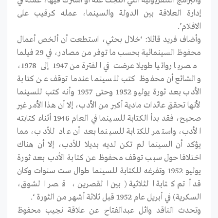
والبرامج التلفزيونية التي أنتجت عنه أو اشترك فيها، عمله في
إدارة العلاقة بين الدولة والسينما، عمله كرقيب على
الافلام’.
وأضاف فريد قائلا: ‘خلال بحثي، استطعت أن ألخص أعمال
محفوظ السينمائية بحسب ما توفر من مصادر، في 29 فيلما
مصريا روائيا طويلا عرضت في الفترة من 1947 إلى 1978،
والشائع أن محفوظ كتب للسينما عندما توقف عن كتابة
الأدب بعد ثورة يوليو 1952 وحتى 1957 وأنه كتب للسينما
لأنها تحقق عائدات مادية أكبر من الأدب، إلا أن هذا الأمر غير
صحيح، فقد بدأ الكتابة للسينما في العام 1946 أثناء كتابته
الأدب، واستمر للكتابة للسينما بعد أن عاد للأدب، مما
يؤكد أن السينما لم تكن لديه بديلا للأدب، إلا أن هناك
اختلافا حول سبب توقف محفوظ عن كتابة الأدب بعد ثورة
يوليو 1952 وتفرغه للكتابة للسينما طوال ست سنوات وكان
قد أتم كتابة الثلاثية (بين القصرين ، قصر الشوق،
السكرية) في أبريل عام 1952 قبل ثلاثة أشهر من الثورة ‘.
وتحدث الناقد وائل عبدالفتاح عن علاقة نجيب محفوظ