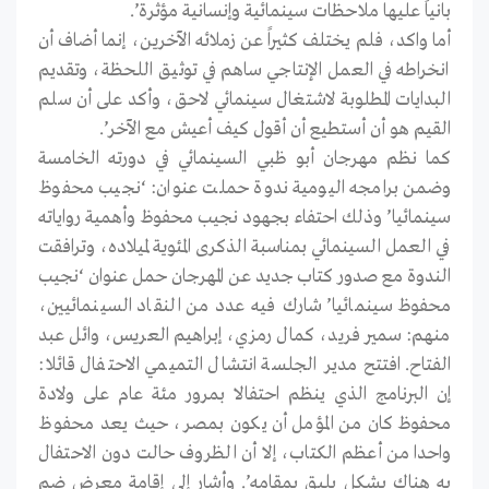
بانياً عليها ملاحظات سينمائية وإنسانية مؤثرة’.
أما واكد، فلم يختلف كثيراً عن زملائه الآخرين، إنما أضاف أن
انخراطه في العمل الإنتاجي ساهم في توثيق اللحظة، وتقديم
البدايات المطلوبة لاشتغال سينمائي لاحق، وأكد على أن سلم
القيم هو أن أستطيع أن أقول كيف أعيش مع الآخر’.
كما نظم مهرجان أبو ظبي السينمائي في دورته الخامسة
وضمن برامجه اليومية ندوة حملت عنوان: ‘نجيب محفوظ
سينمائيا’ وذلك احتفاء بجهود نجيب محفوظ وأهمية رواياته
في العمل السينمائي بمناسبة الذكرى المئوية لميلاده، وترافقت
الندوة مع صدور كتاب جديد عن المهرجان حمل عنوان ‘نجيب
محفوظ سينمائيا’ شارك فيه عدد من النقاد السينمائيين،
منهم: سمير فريد، كمال رمزي، إبراهيم العريس، وائل عبد
الفتاح. افتتح مدير الجلسة انتشال التميمي الاحتفال قائلا:
إن البرنامج الذي ينظم احتفالا بمرور مئة عام على ولادة
محفوظ كان من المؤمل أن يكون بمصر، حيث يعد محفوظ
واحدا من أعظم الكتاب، إلا أن الظروف حالت دون الاحتفال
به هناك بشكل يليق بمقامه’. وأشار إلى إقامة معرض ضم