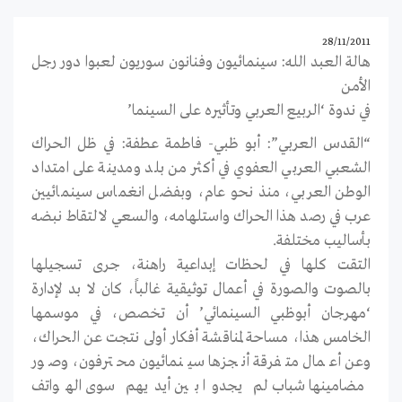
28/11/2011
هالة العبد الله: سينمائيون وفنانون سوريون لعبوا دور رجل
الأمن
في ندوة ‘الربيع العربي وتأثيره على السينما’
“القدس العربي”: أبو ظبي- فاطمة عطفة: في ظل الحراك
الشعبي العربي العفوي في أكثر من بلد ومدينة على امتداد
الوطن العربي، منذ نحو عام، وبفضل انغماس سينمائيين
عرب في رصد هذا الحراك واستلهامه، والسعي لالتقاط نبضه
بأساليب مختلفة.
التقت كلها في لحظات إبداعية راهنة، جرى تسجيلها
بالصوت والصورة في أعمال توثيقية غالباً، كان لا بد لإدارة
‘مهرجان أبوظبي السينمائي’ أن تخصص، في موسمها
الخامس هذا، مساحة لمناقشة أفكار أولى نتجت عن الحراك،
وعن أعمال متفرقة أنجزها سينمائيون محترفون، وصور
مضامينها شباب لم يجدوا بين أيديهم سوى الهواتف