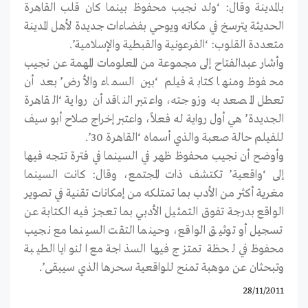
بالمدينة وقال: ‘ولد نجيب محفوظ بينما كان قلب القاهرة
الحديثة يترسخ في مكانه ويوحي بفضاءات جديدة لأهل المدينة
متعددة القلوب: ‘الفرعونية والقبطية والإسلامية’.
وأشار عبدالفتاح إلى مجموعة من المعلومات المهمة عن نجيب
محفوظ ومنها كتابة فيلم ‘بين السماء والأرض’ بعد أن
تعطل المصعد به وزوجته، واعتبر الناقد أن رواية ‘القاهرة
الجديدة’ هي أول رواية له فعلاً، واعتبر إخراج صلاح أبو سيف
للفيلم حالة صعبة والذي أسماه ‘القاهرة 30’.
وأوضح أن نجيب محفوظ ظهر في السينما في فترة تتجه فيها
إلى ‘واقعية’ تكتشف ذات المجتمع، وقال: كانت السينما
مغرية أكثر من الأدب بما تمتلكه من إمكانات تقنية في تصوير
الواقع بدرجة تفوق التمثيل الأدبي بما تعجز فيه الكتابة عن
تسجيل أو توثيق الواقع، وحينما التقت السينما مع نجيب
محفوظ في لحظة تمتزج فيها السذاجة مع النوايا الطيبة
وتبحثان عن موهبة تمنح للواقعية سحرها الذي سيبقى’.
28/11/2011