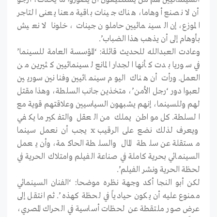
أن لا نصنع أوهاما، هناك جينات باقية معنا يعنى التاجر
الموزع، إن السينمائيين حاملون جينات، خلونا لا نعيش
بأوهام إلى أن يذهب هذا الضباب’.
وعادت العبدالله للحديث قائلة: ‘المؤسسة العامة للسينما’
في سوريا بدت كأنها الجدار المانع لسينمائيين كثيرين من
العمل. ورأت أن هناك اليوم سينمائيين وفنانين سوريين
لعبوا دور ‘رجل الأمن’، متخذين جانب السلطة، وهذا مقتل
لهم وللسينما، إنهم يشبهون السياسيين وعلاقتهم قوية مع
السلطة. كل مواطن يملك من العقل والتفكير ما يكفي
ويعرف لذلك نضع على الرقيب x يجب أن نعمل سينما
مستقلة عن سلطة المال والسلطة الحاكمة، وأن يعمل
السينمائي بحرية كاملة في صناعة الفيلم وامتلاك الحرية في
لحظة الحرية ونشر الفيلم’.
لكن أبو النجا أكد وجهة نظره موضحا: ‘الفنان السينمائي
ممنوع عليه أن يكون حيادياً في لحظة كهذه’. ثم انتقل إلى
عرض صور ملتقطة عن لحظات أساسية في الحراك المصري،