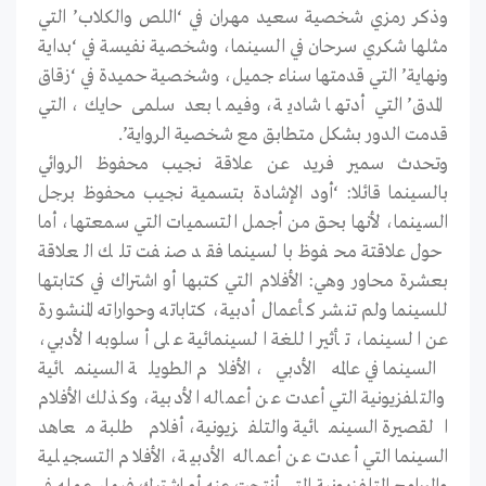
وذكر رمزي شخصية سعيد مهران في ‘اللص والكلاب’ التي
مثلها شكري سرحان في السينما، وشخصية نفيسة في ‘بداية
ونهاية’ التي قدمتها سناء جميل، وشخصية حميدة في ‘زقاق
المدق’ التي أدتها شادية، وفيما بعد سلمى حايك، التي
قدمت الدور بشكل متطابق مع شخصية الرواية’.
وتحدث سمير فريد عن علاقة نجيب محفوظ الروائي
بالسينما قائلا: ‘أود الإشادة بتسمية نجيب محفوظ برجل
السينما، لأنها بحق من أجمل التسميات التي سمعتها، أما
حول علاقتة محفوظ بالسينما فقد صنفت تلك العلاقة
بعشرة محاور وهي: الأفلام التي كتبها أو اشتراك في كتابتها
للسينما ولم تنشر كأعمال أدبية، كتاباته وحواراته المنشورة
عن السينما، تأثير اللغة السينمائية على أسلوبه الأدبي،
السينما في عالمه الأدبي، الأفلام الطويلة السينمائية
والتلفزيونية التي أعدت عن أعماله الأدبية، وكذلك الأفلام
القصيرة السينمائية والتلفزيونية، أفلام طلبة معاهد
السينما التي أعدت عن أعماله الأدبية، الأفلام التسجيلية