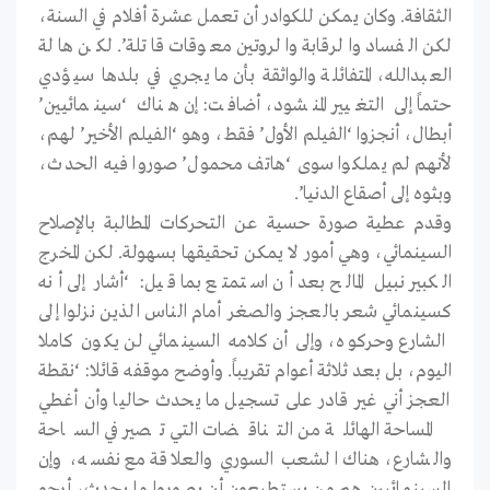
الثقافة. وكان يمكن للكوادر أن تعمل عشرة أفلام في السنة،
لكن الفساد والرقابة والروتين معوقات قاتلة’. لكن هالة
العبدالله، المتفائلة والواثقة بأن ما يجري في بلدها سيؤدي
حتماً إلى التغيير المنشود، أضافت: إن هناك ‘سينمائيين’
أبطال، أنجزوا ‘الفيلم الأول’ فقط، وهو ‘الفيلم الأخير’ لهم،
لأنهم لم يملكوا سوى ‘هاتف محمول’ صوروا فيه الحدث،
وبثوه إلى أصقاع الدنيا’.
وقدم عطية صورة حسية عن التحركات المطالبة بالإصلاح
السينمائي، وهي أمور لا يمكن تحقيقها بسهولة. لكن المخرج
الكبير نبيل المالح بعد أن استمتع بما قيل: ‘أشار إلى أنه
كسينمائي شعر بالعجز والصغر أمام الناس الذين نزلوا إلى
الشارع وحركوه، وإلى أن كلامه السينمائي لن يكون كاملا
اليوم، بل بعد ثلاثة أعوام تقريباً. وأوضح موقفه قائلا: ‘نقطة
العجز أني غير قادر على تسجيل ما يحدث حاليا وأن أغطي
المساحة الهائلة من التناقضات التي تصير في الساحة
والشارع، هناك الشعب السوري والعلاقة مع نفسه، وإن
السينمائيين هم من يستطيعون أن يصوروا ما يحدث، أرجو