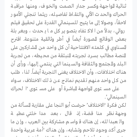
ثنائية المواجهة وكسر جدار الصمت والخوف، ومنها مراقبة
الحراك والحدث الآني والتقاط تفاصيله، ريثما تنجلي الأمور
لاحقاً، وصولا إلى ما يتيح للسينمائي القدرة على تحقيق فيلم
روائي، بدلاً من الاكتفاء بتصوير كل ما يحدث، وبغربلة
بعض الوقائع المصورة أيضاً في أطر وثائقية متنوعة. اقترح
المسناوي في كلمته الافتتاحية أن كل واحد من المشاركين على
المنصة مطالب بسرد تجربته المنبثقة من محيطه، من تجربة
البلد والمجتمع والثقافة والسينما التي ينتمي إليها، ورأى أن
هناك اختلافات، وأن الاختلاف يغنى التجربة أيضاً. لذا، طلب
من كل واحد منهم تقديم نماذج عن ذلك الاختلاف، سواء
على مستوى المواجهة المباشرة أو على مستوى ‘الحراك
السينمائي’.
لكن فكرة ‘الاختلاف’ حرضت أبو النجا على مقاربة المسألة من
وجهة نظر مناقضة، إذ قال، بعد مداخلتي عطية
والعبدالله، إن هناك قواسم مشتركة بين العرب، وإن ما
جرى أكد وجود تلاحم وتشابه، وإن هناك ‘أمة عربية واحدة