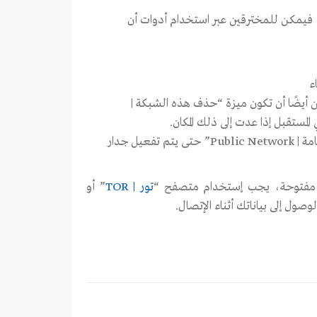
 ليس آمن كلياً، فيمكن للمخترقين عبر استخدام أدوات أن
ء
ن أيضًا أن تكون ميزة “حذف هذه الشبكة |
في حال استخدام جهاز ويندوز، بعد الإتصال يجب تحديد خيار “شبكة عامة | Public Network” حتى يتم تفعيل جدار
و مفتوحة، يجب إستخدام متصفح “
تور | TOR
” أو
وصول إلى بياناتك أثناء الإتصال.