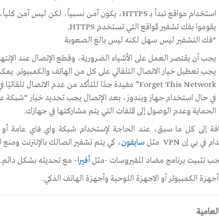
استخدام مواقع تبدأ بـ HTTPS، يكون آمن نسبياً، لكن
يقوموا بفك تشفير المواقع التي تستخدم HTTPS.
*فك التشفير ليس سهل لكنه ليس بالغ الصعوبة
يجب أن يقتصر العمل على الأشياء الضرورية، وقطع الإتصال عند الإنتها
يجب تعطيل خيار الاتصال التلقائي على كل من الهاتف والكمبيوتر. يمك
Forget This Network” مفيدة جدًا للتأكد من عدم الاتصال تلقائيًا في المستقبل إذا عدت إلى ذلك المكان.
الحماية وعدم الوصول إلى الملفات التي يتم مشاركتها في جهازك.
افة إلى كل ما سبق، عند الحاجة ﻹستخدام شبكة واي فاي عامة أ
في بي إن VPN مثل
سايفون
، كي يتم تشفير اتصالك بالإنترنت ومنع ال
جب تثبيت برنامج مضاد للفيروسات -مثل
أفيرا
– مع تحديثه بشكل دائم.
جهزة الكمبيوتر أو الاجهزة اللوحية وأجهزة الهاتف الذكي.
لعامية