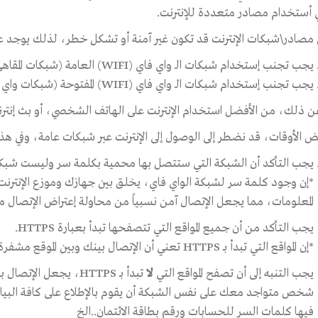
لي أستخدام مصادر متعددة للإنترنت.
صادر\شبكات الإنترنت قد تكون غير آمنة أو تشكل خطر، لذلك يوجد عدة
يجب تجنب إستخدام شبكات الـ واي فاي (WIFI) العامة (شبكات المقاهي، المطاعم، الفنادق…).
يجب تجنب إستخدام شبكات الـ واي فاي (WIFI) المفتوحة (شبكات واي فاي بدون كلمة سر).
 عن ذلك، من الأفضل استخدام الإنترنت على الهاتف الشخصي، أو بث إنت
ض الأوقات، قد نضطر إلى الوصول إلى الإنترنت عبر شبكات عامة، وفي هذه
يجب التأكد أن الشبكة التي ستتصل بها محمية بكلمة سر وليست شبك
*إن وجود كلمة سر لشبكة الواي فاي، يخلق بين جهازك وموزع الإنترنت (ا
المعلومات، مما يجعل الإتصال آمن نسبياً من محاولة إعتراض الإتصال من
يجب التأكد من أن جميع المواقع التي تتصفحها تبدأ بعبارة HTTPS.
*إن المواقع التي تبدأ بـ HTTPS تعني أن الإتصال بينك وبين الموقع مشفرة.
يجب التنبه إلى أن تصفح المواقع التي
لا
تبدأ بـ HTTPS، يجعل 
شخص متواجد معك على نفس الشبكة أن يقوم بالإطلاع على كافة البيانات 
فيها كلمات السر للحسابات ورقم بطاقة الائتمان..الخ