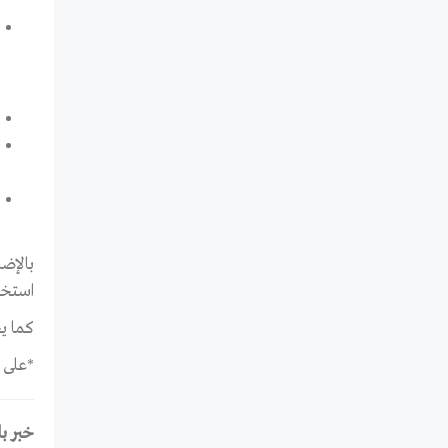
بالإض
استخدام 
كما ي
*على أ
خبر با