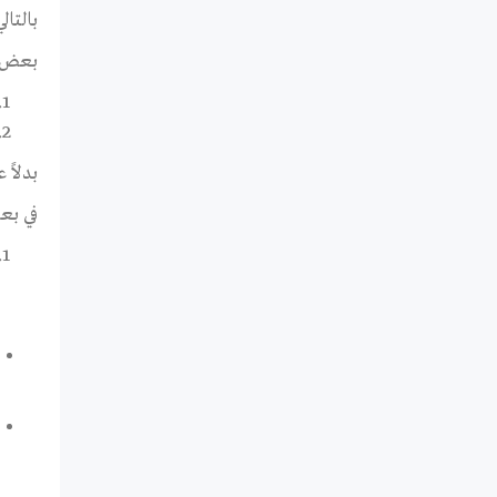
بالتا
بعض م
بدلاً
في بع