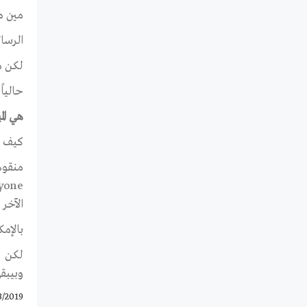
مين م
الرسا
لكن م
حالياً
هي ال
كيف م
منقوم
الآخر
بالإم
وبيبق
3/2019