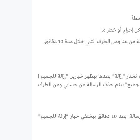
خطأ
ل إحراج أو خطر ما
ا ومن الطرف التاني خلال مدة 10 دقائق.
تار “إزالة” بعدها بيظهر خيارين “إزالة للجميع |
الة لك | Remove for You”. نختار “إزالة للجميع” بيتم حذف الرسالة من حسابي ومن الطرف
لكن ميزة “الإزالة للجميع” بتكون فعالة فقط لمدة 10 دقائق من إرسال الرسالة. بعد 10 دقائق بيختفي خيار “إزالة للجميع”