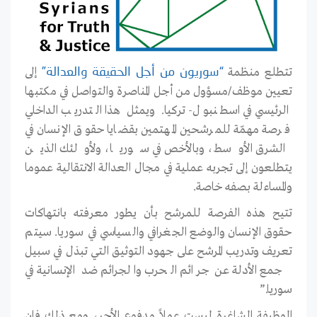
تتطلع منظمة
إلى
“سوريون من أجل الحقيقة والعدالة”
تعيين موظف/مسؤول من أجل المناصرة والتواصل في مكتبها
الرئيسي في اسطنبول- تركيا. ويمثل هذا التدريب الداخلي
فرصة مهمّة للمرشحين المهتمين بقضايا حقوق الإنسان في
الشرق الأوسط، وبالأخص في سوريا، ولأولئك الذين
يتطلعون إلى تجربه عملية في مجال العدالة الانتقالية عموما
والمساءلة بصفه خاصة.
تتيح هذه الفرصة للمرشح بأن يطور معرفته بانتهاكات
حقوق الإنسان والوضع الجغرافي والسياسي في سوريا. سيتم
تعريف وتدريب المرشح على جهود التوثيق التي تبذل في سبيل
جمع الأدلة عن جرائم الحرب والجرائم ضد الإنسانية في
سوريا.”
الوظيفة الشاغرة ليست عملاً مدفوع الأجر، ومع ذلك فإن