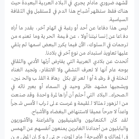
المشهد ضروري مادام يجري في البلاد العربية البعيدة حيث
هناك فقط ستظهر أشباح هذا الدم في المستقبل وفي الثقافة
السياسية.
ليس هذا دفاعا عن أحد أو رغبة في اتهام آخر، بقدر ما أراه
دفاعا عن إنسانيتنا أولا، عن قيمة الحرية وما تعنيه من
ترجمات في السلوك، الآن فيما يكرر البعض اسمها ثم يلقي
عليها تعاويذ استبداد من نوع آخر في بلادنا.
أتحدث عن بلادي العربية التي يفترض أرثها الأدبي والثقافي
بوجه عام أنها لا تعرف التشفي ولا الانتقام، وتجيد الغناء
لنخلة في قرطبة أو العراق بكل رهافة القلب والحنين،
ويشجيها مشهد طائر وحيد في السماء أو بعير تائه في
الصحراء.. البلاد التي أحلم أن أراها لمرة واحدة وقد صنعت
من الزهور تمثالا للقيمة وغرست على تراب الأمس شجراً
واعداً لا جرحاً عميقا لاستنهاض البغضاء والأشباح.
لقد كان الكنعانيون والفينيقيون والفراعنة والآشوريون
والبابليون من أجدادنا الغابرين يمنعون أنفسهم عن الهمس
في الممالك والأضرحة أمام الموت، حتى لو كان الموتى من