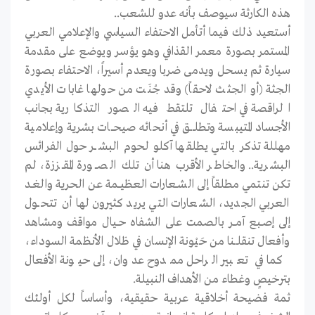
هذه الكارثة سيوصف بأنه عدو للشعب..
أستعيد ذلك فيما أتأمل الاحتفاء السياسي والإعلامي العربي
المستمر بصورة معمر القذافي وهو يؤسر ويوضع على مقدمة
سيارة ثم يسحل ويدمى ضربا ويعدم أسيراً، الاحتفاء بصورة
الجثة (أو الجثث لاحقاً) وقد جُنَت من حولها غابات الأيدي
الراقصة في احتفال تلتقط فيه الصور التذكارية بجانب
الأجساد المتيبسة وتطلــــق في أنحائه صيحـــات بشرية وإعلامية
مهللة تذكر بالتي يطلقها آكلو لحوم البشـــر حول الفرائس
البشرية.. والخاطر الأقرب هنا أن تلك الصـــورة المقــززة، لم
تكن تنتمي مطلقاً إلى الشــعارات العظيـــمة عن الحرية والغــد
العربي الجديد، الشعارات التي يريد كثيرون لها أن تتحـــول
إلى إصــبع آمـــر بالصمت على الشفاه حــيال مواقف ومشاهد
وأفعال تنقلـــنا من حَيْونة الإنسان في ظلال الأنظمة السوداء،
كما في تعبير الراحل ممدوح عدوان، إلى حيونة الأفعال
بترخيصٍ وغطاء من الأهداف النبيلة.
ثمة فضيحة أخلاقية عربية حقيقية، وأساساً لكل أولئك