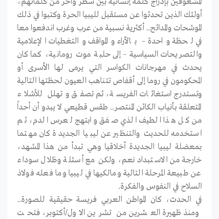
المشغوفين بإدراج كلمة إنسانية بين سطر وآخر من كلماتهم،
أولئك الذين تحدثوا عن مستقبل لليبيا الحرة وكتبوا في ذلك
الموشحات والمدائح.. أكثرية نسبية من عرب وغرب اندفعوا معا
في لحظة واحدة – بالآراء والمواقف والتغطيات الإعلامية
والتصريحات السياسية – إلى حلبة موت رومانية، كما كان
يحدث في مهرجانات الكواسر التي يرمى لها الأسرى أو
المحكومون في روما إلى أقفاص تتناهب العيون لحظتها التالية
وتستدرج استغاثات الفريسة، ثم تصفق وتهلل للأشلاء
المتعلقة بأنياب الكائن المنتصر.. طقس قطيعي لا يبدو أن أحداً
من كل هذا الطيف الذي صفق وابتهج لعرس الدم، ثم
استخدمه للحديث والتنظير عن ليبيا الجديدة كان مهتما
بمعضلة ليبيا الجديدة أخلاقيا وهي تبدأ من هذا المشهد،
خارجة من الاستبداد نعم، ولكن مع أسئلة وظلال سوداء
عن طبيعة المرحلة التالية ومالكيها في ليبيا وما فعله فولاذ
السلاح في النفوس والفكرة.
في الحدث، كان المواطن العربي فريسة حقيقية للصورة..
ومنذ ظهيرة العشرين من تشرين الاول/أكتوبر، فتحت