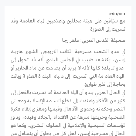
09/11/2011
مع سيّافين على هيئة محللين وإعلاميين المياه العادمة وقد
تسربت إلى الصورة
صحيفة القدس العربي: ماهر رجا
في عدو الشعب مسرحية الكاتب النرويجي الشهير هنريك
إبسن، يكتشف طبيب في المجلس البلدي أنه قد تحول إلى
عدو للبلدة كلها لأنه لا يريد أن يصمت عن ماء المجارير أو
المياه العادمة التي تسربت إلى مياه البلدة العذبة وباتت
بحاجة إلى نفير طوارئ.
في الحال العربي يبدو أن المياه العادمة قد تسربت بالفعل إلى
كثير من الأفكار وامتدت إلى نخاع الســــمة الإنسانــــية ومعــــنى
النصر وحكمته وجدوى الأفعال وقيمها ومغزى إبقاء فكرة
الضحــــية وحريـــتها منزهة عن الاقتداء بالجلاد وقيده، ودور
المؤسسات السياسية والإعلامية في السلوك البشري.. وكما هو
الحال في مسرحية إبسن، لعل كل من يحاول أن يتساءل عن