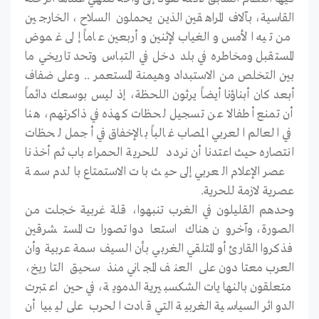
القاسية، بآلاف المراهقين الذين يحملون السلاح، الخارجين
من تيه الأمس والغياب لإثنين وأربعين عاماً إلى غموض
المستقبل ومخاطره في بلد دخل في التباس وتحد تاريخي ما
بين التخلص من الاستبداد وهيمنة المستعمر .. وعلى ضفاف
أبعد كان أبناؤنا أيضاً يرثون اللحظة، إذ ليس بوسعك دائماً
أن تمنع أطفالا عن تسجيل لحظات كهذه في ذاكرتهم، هنا
في العالم العربي المصاب غالباً بالإخفاق في أجمل لحظات
انتصاره حيث اعتدنا أن نردد للحرية الحمراء باب ثم أخذنا
عصر الإعلام العربي إلى حيث بات الاستمتاع بالدم سمة
عصرية لازمة للحرية.
وحدهم القليلون في الغرب تنبهوا، قلة غربية خجلت من
الصورة، وآخرون هناك استعادوا تصورات المستشرقين
فذكروا القارئ أو المتلقي الغربي بأن السيف سمة عربية وأن
العرب معتادون على العنف المجاني منذ سحيق التاريخ،
متعلقون بالنهايات الشكسبيرية الدموية، في حين اعتبرت
الدوائر السياسية الغربية التي قادت الحرب على ليبيا أن