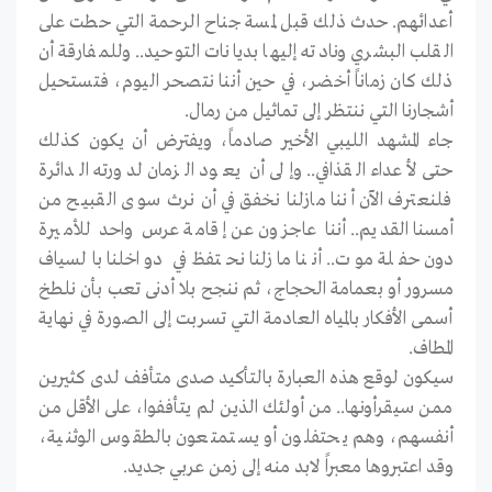
أعدائهم. حدث ذلك قبل لمسة جناح الرحمة التي حطت على
القلب البشري ونادته إليها بديانات التوحيد.. وللمفارقة أن
ذلك كان زماناً أخضر، في حين أننا نتصحر اليوم، فتستحيل
أشجارنا التي ننتظر إلى تماثيل من رمال.
جاء المشهد الليبي الأخير صادماً، ويفترض أن يكون كذلك
حتى لأعداء القذافي.. وإلى أن يعود الزمان لدورته الدائرة
فلنعترف الآن أننا مازلنا نخفق في أن نرث سوى القبيــح من
أمسنا القديم.. أننا عاجزون عن إقامة عرس واحد للأميرة
دون حفلة موت.. أننا مازلنا نحتفظ في دواخلنا بالسياف
مسرور أو بعمامة الحجاج، ثم ننجح بلا أدنى تعب بأن نلطخ
أسمى الأفكار بالمياه العادمة التي تسربت إلى الصورة في نهاية
المطاف.
سيكون لوقع هذه العبارة بالتأكيد صدى متأفف لدى كثيرين
ممن سيقرأونها.. من أولئك الذين لم يتأففوا، على الأقل من
أنفسهم، وهم يحتفلون أو يستمتعون بالطقوس الوثنية،
وقد اعتبروها معبراً لابد منه إلى زمن عربي جديد.