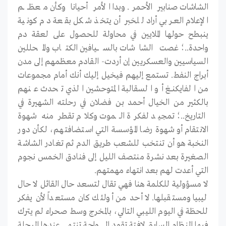
الشاشات صنابير الأحمر. وبدا الأمر أحيانا وكأن معظـــــم
الإعلام العــربي أراد للخبر أن يتخذ شكل بقعة دم كونية
ينبطح حولها الملايين في محاولة للحصول على لعقة دم
واحدة..؛ غصت الشاشات بالســــيافين الكتاب والمحللين
السياسيين والعسكريين إن أردت- القادم معظمهم إلى مدن
أبراج النفط. تستمع إليهم فيخيل إليك أنك أمام مجموعات
من الفايكنـــغ أو السقالبة المتوحشين الذي تحدث عنهم
بالكثير من الخيال أحمد بن فضلان في رحلته الشهيرة في
التاريخ..؛ تمجيد لفكرة الـــموت وكلام تقطر منه شهوة
الانتقام أو شهوة رضا المؤسسة التي استضافتهم، لكأن دور
النخبة هو أن تنتخب للشعب طريق الدم ثم تغادر الشاشة
الصغيرة بعد نشرة منتصف الليل إلى فنادق الخمس نجوم
التي أعدت لهم بعد انتهاء مهمتهم.
لا مسؤولية للكلمة هنا فهي تقال لتسعد حال القائل لا حال
ليبيا ومستقبلها. لا أحد من أولئك كان مستعداً لأن يفكر
للحظة في اليوم الليبي التالي، بالمخرج وسط صحراء لم يترك
فيها النظام السابق لافتة تقود إلى واحة تنتهي عندها الرحلة