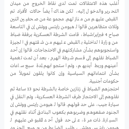
أغلب هذه الاعتقالات تمت لدى نقاط الخروج من ميدان
التحرير والدخول إليه، لكن هناك أيضاً حالات لأفراد تم
القبض عليهم من منازلهم. مجموعة من صحفيين اثنين
وثلاث متظاهرين قالوا لـ هيومن رايتس ووتش إن في التاسعة
صباح 4 فبراير/شباط، قامت الشرطة العسكرية برفقة ضباط
من وزارة الداخلية بالقبض عليهم من شقتهم في الجيزة
واستجوبوهم بشأن مشاركتهم في الاحتجاجات. قالوا إن أحد
الضباط نقلهم إلى قسم شرطة الهرم، بعد أن تمت تغمية
أعينهم وربط أيديهم، وتم استجوابهم لمدة سبع ساعات
بشأن انتماءاتهم السياسية وإن كانوا يلقون تمويلاً من
حكومات أجنبية.
احتجزهم الضباط في زنازين خاصة بالشرطة نحو 13 ساعة ثم
نقلوهم إلى الاحتجاز طرف الشرطة العسكرية، وتم النقل في
سيارة جيب، على حد قولهم. قالوا لـ هيومن رايتس ووتش إن
الجنود صفعوهم وضربوهم بكعوب البنادق أثناء نقلهم في
السيارة. ذات مرة، على حد قول أحد المقبوض عليهم لـ
هيومن رايتس ووتش، طلب الضابط من جميع الجنود