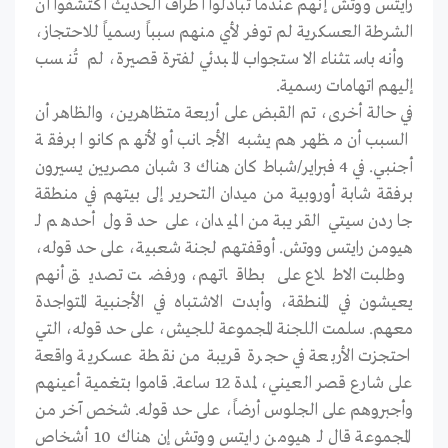
رايتس ووتش إنهم عندما تبادلوا أطراف الحديث اكتشفوا أن
الشرطة العسكرية لم توفر لأي منهم سبباً رسمياً للاحتجاز،
وأنه باستثناء الاستجواب المبدئي لفترة قصيرة، لم تُنسب
إليهم اتهامات رسمية.
في حالة أخرى، تم القبض على أربعة متظاهرين، والظاهر أن
السبب أن مظهرهم يشبه الأجانب أو لأنهم كانوا برفقة
أجنبي. في 4 فبراير/شباط كان هناك 3 شبان مصريين يسيرون
برفقة شابة أوروبية من ميدان التحرير إلى بيتهم في منطقة
جاردن سيتي القريبة من الميدان، على حد قول أحدهم لـ
هيومن رايتس ووتش. أوقفتهم لجنة شعبية، على حد قوله،
وطلبت الاطلاع على بطاقاتهم، ورفضت تصديق أنهم
يعيشون في المنطقة، وأبدت الاشتباه في الأجنبية المتواجدة
معهم. سلمت اللجنة المجموعة للجيش، على حد قوله، التي
احتجزت الأربعة في حجرة قريبة من نقطة عسكرية واقعة
على شارع قصر العيني، لمدة 12 ساعة. قاموا بتغمية أعينهم
وأجبروهم على الجلوس أرضاً، على حد قوله. شخص آخر من
المجموعة قال لـ هيومن رايتس ووتش إن هناك 10 أشخاص