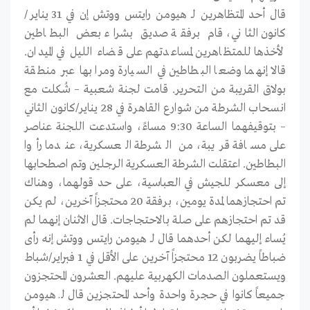
قال أحد المتظاهرين لـ هيومن رايتس ووتش إن في 31 يناير/
كانون الثاني، قام برفقة صديق بشراء بعض البطاطين
لأخذها للمتظاهرين لمساعدتهم على قضاء الليل في الميدان.
قالا إنهما وضعا البطاطين في السيارة ومرا بها عبر منطقة
بولاق القريبة من التحرير. قامت لجنة شعبية – شُكلت مع
انسحاب الشرطة من شوارع القاهرة في 28 يناير/كانون الثاني
– بتوقيفهما الساعة 9:30 مساءً، واستدعت اللجنة عناصر
على مسافة قريبة، من الشرطة العسكرية، عندما رأوا
البطاطين. اعتقلت الشرطة العسكرية الرجلين وتم اصطحابها
إلى معسكر للجيش في العباسية، على حد قولهما، وهناك
تم احتجازهما لمدة يومين، برفقة 20 محتجزاً آخرين، لم يكن
قد تم احتجازهم على صلة بالاحتجاجات. قال الاثنان إنهما لم
يُساء إليهما لكن أحدهما قال لـ هيومن رايتس ووتش إنه رأى
ضباطاً يضربون 12 محتجزاً آخرين على الأقل في 1 فبراير/شباط
ويستعملون الصدمات الكهربية عليهم. العشرون المحتجزون
جميعاً كانوا في حجرة واحدة وأحد المحتجزين قال لـ هيومن