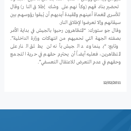
تحضير بنادقهم (وكأنهم على وشك إطلاق النار) وقال
للأسرى المغماة أعينهم والمقيدة أيديهم أن يُبقوا رؤوسهم بين
سيقانهم وإلا تعرضوا لإطلاق النار.
وقال جو ستورك: “المتظاهرون رحبوا بالجيش في بداية الأمر
بصفته الجهة التي تحميهم من انتهاكات وزارة الداخلية”.
وتابع: “بينما وعد الجيش بأنه لن يطلق النار على
المتظاهرين، فعليه أيضاً أن يحترم حقهم في حرية التجمع
وحقهم في عدم التعرض للاعتقال التعسفي”.
12/02/2011