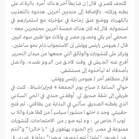
المتحف المصري. قال إن ضابطاً آخر هناك أمره بالرقاد على
بطنه وركله، بالإضافة إلى جنديين آخرين. هددوه بالتعذيب
بالكهرباء ووضع عنق زجاجة في مؤخرته مع استمرارهم في
استجوابه. قال إنه كان هناك خمسة آخرين محتجزين معه –
صحفي أمريكي ومصور مصري وثلاث مواطنين سودانيين.
قال لـ هيومن رايتس ووتش إن الاستجواب دام نحو ساعتين،
وتركز على المنشورات والوثائق التي جمعها من ميدان التحرير.
أفرج عنه الجيش في وقت لاحق من اليوم نفسه، واتصل
بأصدقاء له ليأخذوه إلى مستشفى.
قال متظاهر آخر لـ هيومن رايتس ووتش:
حوالي الساعة 2 صباح يوم الجمعة 4 فبراير/شباط، كنت في
طريقي إلى شقة صديق لي. أوقفني جندي في الحي السكني
الذي يقطنه الصديق. سألني في البداية عن بطاقتي، ثم فتح
حقيبتي. وجد داخلها منشوراً سياسياً من المظاهرة واللاب
توب الخاص بي، وعليه صور من الاحتجاجات. المنشورات
ممنوعة في مصر. راح الجنود يهتفون في: “يا خائن!” و”أنتم
من تخربون البلد! أنتم تدمرون مصر!” بدأوا في ضربي في