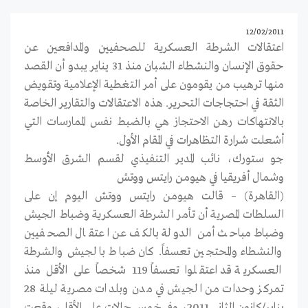
12/02/2011
اعتقالات الشرطة العسكرية للصحفيين والمدافعين عن
حقوق الإنسان والنشطاء الشبان منذ 31 يناير يبدو أن القصد
منها ترهيب من يقومون على أمر التغطية الإعلامية وتقويض
الثقة في احتجاجات التحرير. هذه الاعتقالات والتقارير الخاصة
بالانتهاكات رهن الاحتجاز هي بالضبط نفس الممارسات التي
أشعلت شرارة التظاهرات في المقام الأول.
جو ستورك، نائب المدير التنفيذي لقسم الشرق الأوسط
وشمال أفريقيا في هيومن رايتس ووتش
(القاهرة) – قالت هيومن رايتس ووتش اليوم إن على
السلطات المصرية أن تأمر الشرطة العسكرية وضباط الجيش
وضباط مباحث أمن الدولة بالكف عن اعتقال الصحفيين
والنشطاء والمحتجين تعسفاً. كان ضباط بالجيش والشرطة
العسكرية قد اعتقلوا تعسفاً 119 شخصاً على الأقل منذ
تمركز وحدات من الجيش في مدن وبلدات مصرية ليلة 28
يناير/كانون الثاني 2011، وفي خمس حالات على الأقل، وقعت