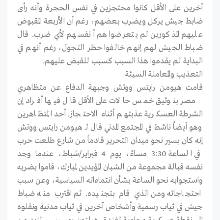
آخرين على الأقل كانوا محتجزين في نفس الحجرة وأنه رأى
ضابط جيش يركل ويضرب بعضهم، رغم أن الأربعة المقبوض
عليهم المذكورين لم يتعرضوا هم أنفسهم لأي ضرب. قال
ضباط الجيش لهم إنهم خالفوا حظر التجول، رغم أنهم في
البداية لم يقدموا هذا السبب كسبب للقبض عليهم.
التعذيب والمعاملة السيئة
قامت هيومن رايتس ووتش وجبهة الدفاع عن متظاهري
مصر بتوثيق خمس حالات على الأقل قال فيها أفراد إن
الشرطة العسكرية عذبتهم أثناء الاحتجاز. أحد المتظاهرين
وهو أيضاً ناشط في المجتمع المدني قال لـ هيومن رايتس ووتش
إنه كان يسير نحو ميدان التحرير قادماً من شارع طلعت حرب
في الساعة 3:30 مساءً، يوم 4 فبراير/شباط، عندما وجد
نفسه قبالة مجموعة من الشبان المؤيدين لمبارك، قاموا بضربه
واستجوابه نحو الساعة بشأن انتماءاته السياسية، وعن سبب
احتجاجاته ومن الذي قام بتجنيده. ثم اقترب منه ضباط
جيش في ثياب رسمية وأشخاص آخرين في ثياب مدنية ونقلوه