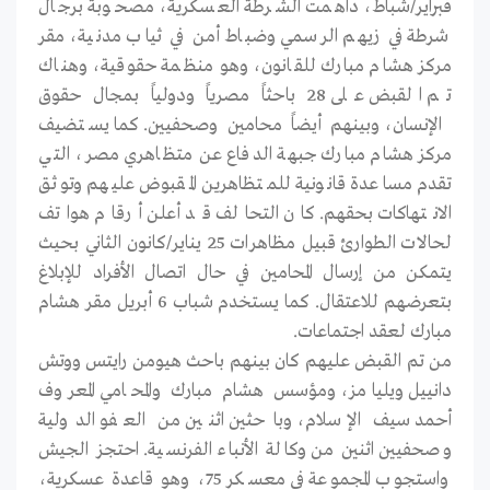
فبراير/شباط، داهمت الشرطة العسكرية، مصحوبة برجال
شرطة في زيهم الرسمي وضباط أمن في ثياب مدنية، مقر
مركز هشام مبارك للقانون، وهو منظمة حقوقية، وهناك
تم القبض على 28 باحثاً مصرياً ودولياً بمجال حقوق
الإنسان، وبينهم أيضاً محامين وصحفيين. كما يستضيف
مركز هشام مبارك جبهة الدفاع عن متظاهري مصر، التي
تقدم مساعدة قانونية للمتظاهرين المقبوض عليهم وتوثق
الانتهاكات بحقهم. كان التحالف قد أعلن أرقام هواتف
لحالات الطوارئ قبيل مظاهرات 25 يناير/كانون الثاني بحيث
يتمكن من إرسال المحامين في حال اتصال الأفراد للإبلاغ
بتعرضهم للاعتقال. كما يستخدم شباب 6 أبريل مقر هشام
مبارك لعقد اجتماعات.
من تم القبض عليهم كان بينهم باحث هيومن رايتس ووتش
دانييل ويليامز، ومؤسس هشام مبارك والمحامي المعروف
أحمد سيف الإسلام، وباحثين اثنين من العفو الدولية
وصحفيين اثنين من وكالة الأنباء الفرنسية. احتجز الجيش
واستجوب المجموعة في معسكر 75، وهو قاعدة عسكرية،