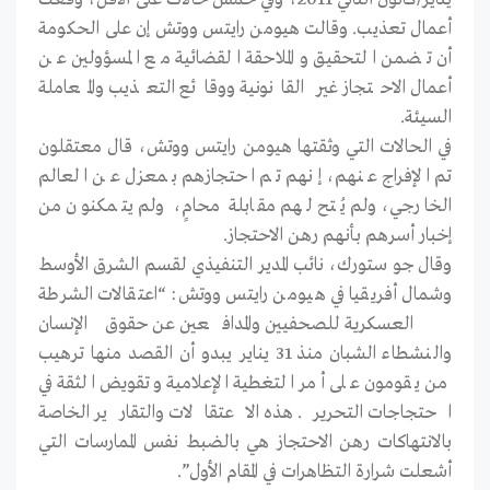
أعمال تعذيب. وقالت هيومن رايتس ووتش إن على الحكومة
أن تضمن التحقيق والملاحقة القضائية مع المسؤولين عن
أعمال الاحتجاز غير القانونية ووقائع التعذيب والمعاملة
السيئة.
في الحالات التي وثقتها هيومن رايتس ووتش، قال معتقلون
تم الإفراج عنهم، إنهم تم احتجازهم بمعزل عن العالم
الخارجي، ولم يُتح لهم مقابلة محامٍ، ولم يتمكنون من
إخبار أسرهم بأنهم رهن الاحتجاز.
وقال جو ستورك، نائب المدير التنفيذي لقسم الشرق الأوسط
وشمال أفريقيا في هيومن رايتس ووتش: “اعتقالات الشرطة
العسكرية للصحفيين والمدافعين عن حقوق الإنسان
والنشطاء الشبان منذ 31 يناير يبدو أن القصد منها ترهيب
من يقومون على أمر التغطية الإعلامية وتقويض الثقة في
احتجاجات التحرير. هذه الاعتقالات والتقارير الخاصة
بالانتهاكات رهن الاحتجاز هي بالضبط نفس الممارسات التي
أشعلت شرارة التظاهرات في المقام الأول”.