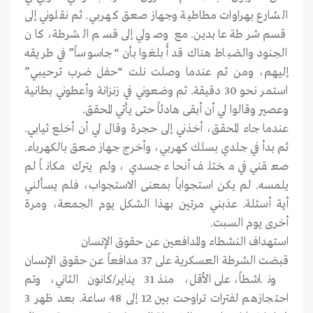
الشارع بهراوات مطاطية وجهاز صعق كهربي. ثم نقلوني إلى
قسم شرطة عابدين. مع وصولي إلى قسم الشرطة، كان
الجنود والضباط هناك قد أُبلغوا بأن “جاسوساً” في طريقه
إليهم، ومن ثم عندما وصلت نلت “حفل ضرب ترحيبي”
استمر نحو 30 دقيقة. ثم وضعوني في زنزانة وأعطوني بطانية
وعصير وقالوا لي أن أبقى هادئاً حتى يأتي المحقق.
عندما جاء المحقق، أخذني إلى حجرة وقال لي أن أخلع ثيابي.
ثم بدأ في جلدي بسلك كهربي، وأخرج جهاز صعق بالكهرباء.
صعقني في مختلف أنحاء جسدي، ولم يترك مكاناً لم
يلمسه. لم يكن استجواباً بمعنى الاستجواب، فلم يسألني
أية أسئلة. عذبني مرتين بهذا الشكل يوم الجمعة، ومرة
أخرى يوم السبت.
استهداف النشطاء والمدافعين عن حقوق الإنسان
قبضت الشرطة العسكرية على 37 مدافعاً عن حقوق الإنسان
وناشطاً، على الأقل، منذ 31 يناير/كانون الثاني، وتم
احتجازهم لفترات تراوحت بين 12 إلى 48 ساعة. بعد ظهر 3