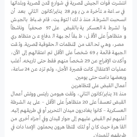
انتشرت قوات الجيش المصرية في شوارع المدن المصرية وبلداتها
في ساعة متأخرة من يوم 28 يناير/كانون الثاني بعد أن
انسحبت الشرطة. منذ ذلك التوقيت، قام ضباط بالجيش
والشرطة العسكرية بالقبض على 97 صحفياً وناشطاً
ومتظاهراً على الأقل، طبقاً لجبهة الدفاع عن متظاهري
مصر، وهي تحالف من المنظمات الحقوقية المصرية. وثقت
الجبهة قائمة بـ 69 شخصاً على الأقل تم اعتقالهم إلى الآن،
وأكدت الإفراج عن 29 شخصاً منهم فقط حتى تاريخه. أغلب
عمليات الاعتقال كانت قصيرة الأجل، ولم تزد عن 24 ساعة،
وبعضها دامت حتى يومين.
أعمال القبض على المتظاهرين
منذ 31 يناير/كانون الثاني، وثقت هيومن رايتس ووتش أعمال
القبض تعسفاً على 20 متظاهراً على الأقل – على يد الشرطة
العسكرية – كانوا يغادرون ميدان التحرير أو في طريقهم إليه.
أغلبهم تم القبض عليهم إلى جوار الميدان وفي أجزاء أخرى من
القاهرة حيث كان أولئك المتظاهرون يحملون الإمدادات في
طريقهم للميدان.