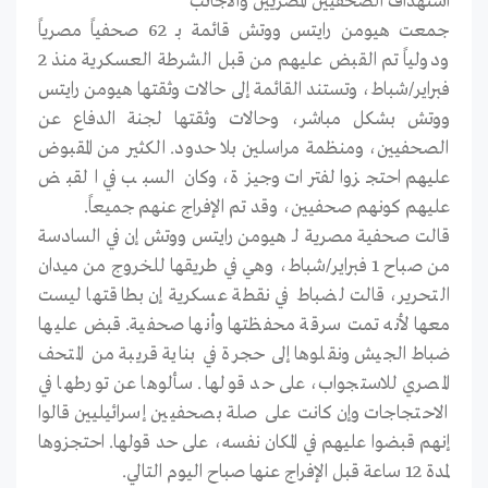
استهداف الصحفيين المصريين والأجانب
جمعت هيومن رايتس ووتش قائمة بـ 62 صحفياً مصرياً
ودولياً تم القبض عليهم من قبل الشرطة العسكرية منذ 2
فبراير/شباط، وتستند القائمة إلى حالات وثقتها هيومن رايتس
ووتش بشكل مباشر، وحالات وثقتها لجنة الدفاع عن
الصحفيين، ومنظمة مراسلين بلا حدود. الكثير من المقبوض
عليهم احتجزوا لفترات وجيزة، وكان السبب في القبض
عليهم كونهم صحفيين، وقد تم الإفراج عنهم جميعاً.
قالت صحفية مصرية لـ هيومن رايتس ووتش إن في السادسة
من صباح 1 فبراير/شباط، وهي في طريقها للخروج من ميدان
التحرير، قالت لضباط في نقطة عسكرية إن بطاقتها ليست
معها لأنه تمت سرقة محفظتها وأنها صحفية. قبض عليها
ضباط الجيش ونقلوها إلى حجرة في بناية قريبة من المتحف
المصري للاستجواب، على حد قولها. سألوها عن تورطها في
الاحتجاجات وإن كانت على صلة بصحفيين إسرائيليين قالوا
إنهم قبضوا عليهم في المكان نفسه، على حد قولها. احتجزوها
لمدة 12 ساعة قبل الإفراج عنها صباح اليوم التالي.