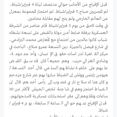
قبل الإفراج عن الأجانب حوالي منتصف ليلة 4 فبراير/شباط،
ثم المصريين صباح 5 فبراير/شباط. تم احتجاز المجموعة بمعزل
عن العالم الخارجي ولم يتح لهم مقابلة محامين.
في وقت لاحق من يوم 3 فبراير/شباط قام عناصر من الشرطة
العسكرية برفقة ضابط أمن دولة بالقبض على تسعة نشطاء
شباب كانوا عائدين من اجتماع مع المُعارض محمد البرادعي،
في شارع فيصل بالجيزة. بين التسعة عمرو صلاح، الباحث في
مركز القاهرة لدراسات حقوق الإنسان، وأحمد دومة،
وشادي الغزالي حرب، وهم جميعاً كان قد سبق القبض
عليهم على خلفية نشاطهم السلمي. قال أحد التسعة لـ
هيومن رايتس ووتش إن الضباط ساروا بهم عبر شارع مزدحم
وكان هناك سلاح ناري مُصوب إلى رأس أحدهم. قال إن
الضباط احتجزوهم في شاجنة تخص الجيش لأكثر من 10
ساعات ونقلوهم إلى مقر استخبارات عسكرية لاستجوابهم،
قبل الإفراج عنهم حوالي الساعة السابعة، يوم 4 فبراير/
شباط.