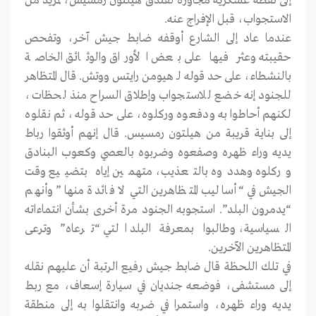
إلى نقطة عسكرية مجاورة لفندق هيلتون رمسيس، لمزيد من
الاستجواب، قبل الإفراج عنه.
عندما عاد إلى الشارع أوقفه ضابط جيش آخر، وتفحص
حقيبته وعثر فيها على بعض الأوراق والوثائق الخاصة
بالنشطاء، على حد قوله لـ هيومن رايتس ووتش. قال المتظاهر
للجنود إنه خضع للاستجواب وإطلاق السراح منذ لحظات،
لكنهم أحاطوا به ودفعوه وركلوه، على حد قوله، ثم نقلوه
إلى بناية قريبة من هيلتون رمسيس. قال إنهم أوثقوا رباط
يديه وراء ظهره وصفعوه وضربوه بالعصي وكعوب البنادق
وركلوه وهددوه بالتعذيب، متهمين إياه بتضييع وقت
الجيش في “أساليب المتظاهرين التي لا فائدة منها” وأنهم
“يدمرون البلد”. استجوبه الجنود مرة أخرى بشأن انتماءاته
السياسية، وطالبوا بمعرفة البلد التي “ترعاه” وترعى
المتظاهرين الآخرين.
في تلك اللحظة قال ضابط جيش رفيع الرتبة أن عليهم نقله
إلى مستشفى، فوضعه جنديان في سيارة إسعاف، مع ربط
يديه وراء ظهره، واستمرا في ضربه وانتقلوا به إلى منطقة