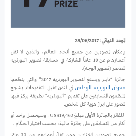
الموعد النهائي: 29/06/2017
بإمكان المصورين من جميع أنحاء العالم، والذين لا تقل
أعمارهم عن 18 عاماً المشاركة في مسابقة تصوير البورتريه
المعاصر (تصوير الوجه).
جائزة “تايلر ويسنغ لتصوير البورتريه 2017” والتي ينظمها
في لندن تقبل التقديمات. يشجع
معرض البورتريه الوطني
المنظمون المتسابقين على تقديم “البورتريه” بطريقة يركز فيها
المصور على ابراز هوية كل شخص.
للفائز بالجائزة الأولى مبلغ US$19,462 . وسيحصل واحد أو
أكثر من المتسابقين على جائزة مالية، بحسب اختيار الحكّام .
جميع المصورين المختارين ممن تقلّ أعمارهم عن 30 عامًا