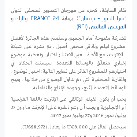
تقام المسابقة، كجزء من مهرجان التصوير الصحفي الدولي
؛ برعاية
“فيزا للصور – بربينيان”
FRANCE 24
والراديو
.
الفرنسي العالمي (RFI)
المشاركة مفتوحة أمام الجميع. وستُمنح هذه الجائزة لأفضل
مشروع فيلم وثائقي صحفي أصيل، تمّ نشره على شبكة
الإنترنت، مع الأخذ بعين الاعتبار اختيار وتغطية موضوع
إخباري متعلّق بالوسائط المتعددة. سيستند الحكام في
اختيارهم للمشروع الفائز على المعايير التالية: اختيار الموضوع،
والمقاربة الصحفية التي تمّ تناول الموضوع من خلالها، ونهج
الوسائط المتعددة المتّبع، وجودة الإنتاج والتفاعلية.
يجب أن يكون الفيلم الوثائقي على الإنترنت باللغة الفرنسية
أو الإنجليزية ويجب أن يتم نشره على الإنترنت ما بين 27
يوليو/ تموز 2016 و27 يوليو/ تموز 2017.
سيحصل الفائز على U€8,000 ما يعادل (US$8,972).