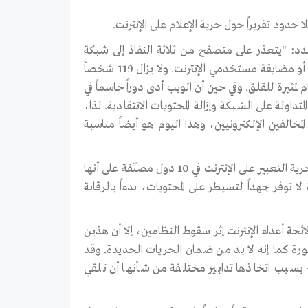
صدد: "يتعذر على متصفح من ثلاثة النفاذ إلى شبكة
الإنترنت بحرية، ويسترسل حوالي 60 بلداً إلى ممارسة الرقابة بدرجات مختلفة أو مضايقة مستخدمي الإنترنت. ولا يزال 119 شخصاً
م لمثيرة للقلق. وفي حين أن الويب أدى دوراً حاسماً في
داولة على الشبكة وإزالة المحتويات الانتقادية. لذا،
خالفين الإلكترونيين، وهذا اليوم هو أيضاً مناسبة
أعداء الإنترنت تنشر مراسلون بلا حدود تقريراً من 70 صفحة تصف فيه وضع حرية التعبير على الإنترنت في 10 دول مصنّفة على أنها
 القمعية لا توفر جهداً لتسيطر على المحتويات، بدءاً بالرقابة
ة أعداء الإنترنت إثر سقوط النظامين، إلا أن هذين
الثورة كما إنه لا بد من ضمان الحريات الجديدة. وقد
 – بسبب اتخاذها تدابير مختلفة من شأنها أن تلقي