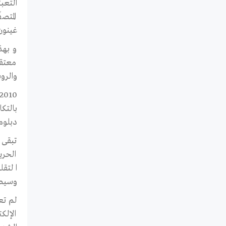
المتص
غينون
و بهذ
معتقل
والرو
بالتك
دبلوم
تبقى 
الحري
التقل
وسيطر
لم تعد
الإلك