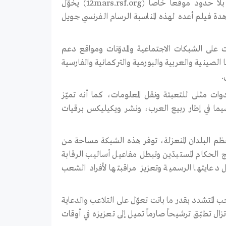
التعبئة على موقع مكرّس للقضية بمناسبة هذا اليوم، أعدّت مراسلون بلا حدود موقعاً خاصاً (12mars.rsf.org) يخوّل
هدة فيلم أعده لهذه المناسبة الرسام الفرنسي جويل
ت على الشبكات الاجتماعية والمدوّنات ومواقع دعم
لصينية والعربية والبورمية والتركمانية والفارسية
.
ماعية والويب أدوات مثلى للتعبئة ونقل المعلومات، كما أنه تميّز
 سيما في إطار ربيع العرب، ونشر ويكيليكس برقيات
 معظم البلدان المنعزلة، توفر هذه الشبكة مساحة من
 الحكام المستبدّين وتبطل مفاعيل أساليب الرقابة
ل دعايتها الرسمية وتعزيز مراقبتها لأفراد الشعب
جب المتشدد بقدر ما باتت تعوّل على التلاعب والدعاية
تزال تطبّق ترشيحاً صارماً تميل إلى تعزيزه في أوقات