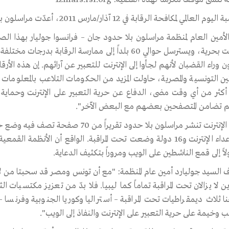
المي لمكافحة الرقابة في 12 آذار/مارس 2011، أعدّت مراسلون بلا حدود تقريراً حول حرية الإعلام على الإنترنت.
الأمين العام لمنظمة مراسلون بلا حدود جان – فرانسوا جوليار بهذا ال
 وراء القضبان لأنهم لجأوا إلى الإنترنت للتعبير عن آرائهم. إن هذه الأرقا
ين التونسية والمصرية، حاولت المزيد من الحكومات التلاعب بالمعلومات المت
أكثر من أي وقت مضى، الدفاع عن حرية التعبير على الإنترنت وحماية الم
م تضامن المتصفحين بعضهم مع البعض الآخر".
من أعداء الإنترنت و16 دولة وضعت تحت المراقبة. الواقع أن الأنظمة
ً إلى قمع الناشطين على الويب ومروراً بتكثيف الدعاية.
 السيد جوليارد أمين عام المنظمة: "مع أن تونس ومصر قد سحبتا من لائح
ين لا يزالان تحت المراقبة تماماً كما ليبيا. فلا بدّ من تعزيز مكتسبات 
 ثلاث ديمقراطيات تحت المراقبة – أستراليا وكوريا الجنوبية وفرنسا
 وخيمة على حرية التعبير على الإنترنت والنفاذ إلى الويب".