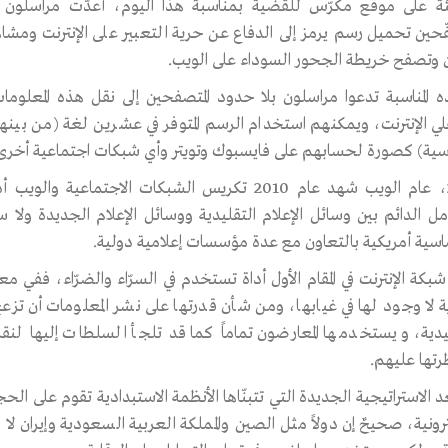
فّحين تحميل رسم يرمز إلى الدفاع عن حرية التعبير على الإنترنت ومشا
 وتصفح خريطة الجحور السوداء على الويب.
ه المناسبة تدعوا مراسلون بلا حدود المتصفحين إلى نقل هذه المعلوما
ي الإنترنت، ويمكنهم استخدام الرسم المتوفر في عشرين لغة (من بينها ا
سية) كصورة لحسابهم على فايسبوك وتويتر وأي شبكات اجتماعية أخرى
2010، عام الويب شهد عام 2010 تكريس الشبكات الاجت
امل الدائم بين وسائل الإعلام التقليدية ووسائل الإعلام الجديدة ولا
اسية أمريكية بالتعاون مع عدة مؤسسات إعلامية دولية.
شبكة الإنترنت في المقام الأول أداة تستخدم في السرّاء والضرّاء، ففي
ة لا وجود لها في غيابها، ومن شأن قدرتها على نشر المعلومات أن تزعج
يدية، و يستخدمها المعارضون تماماً كما قد تلجأ السلطات إليها لنق
تها عليهم.
 الاستراتيجية الجديدة التي تتبنّاها الأنظمة الاستبدادية تقوم على الح
ترونية، صحيحٌ إن دولاً مثل الصين والمملكة العربية السعودية وإيران لا 