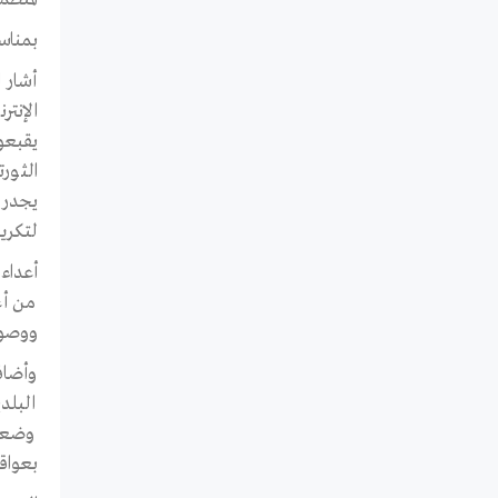
بمناسبة اليوم الع
أشار 
يقبعون
الثورت
يجدر 
لتكري
ووصولا
وأضاف
البلد
وضعنا
بعواقب