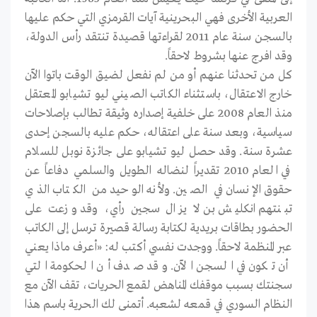
العربية الأخرى فهي البحرينية آيات القرمزي التي حكم عليها
بالسجن سنة عام 2011 لقراءتها قصيدة تنتقد رأس الدولة،
وقد افرج عنها بشروط لاحقاً.
كل من تحدثنا عنهم أو من لم نفعل لضيق الوقت باتوا الآن
خارج الاعتقال، باستثناء الكاتب الصيني ليو تشيابو المعتقل
منذ العام 2008 على خلفية إصداره وثيقة تطالب بإصلاحات
سياسية، وبعد سنة على اعتقاله، حكم عليه بالسجن إحدى
عشرة سنة. وقد حصل ليو تشيابو على جائزة نوبل للسلام
في العام 2010 تقديراً لنضاله الطويل والسلمي دفاعاً عن
حقوق الإنسان في الصين. ولأنه الوحيد من الكتاب الذي
تبنتهم انكليش بن لا يزال سجين رأي، وقد وزعت على
الحضور بطاقات بريدية لكتابة رسالة قصيرة ترسل إلى الكاتب
عبر المنظمة لاحقاً. ووجدت نفسي أكتب له: «أعرف ماذا يعني
أن تكون في السجن الآن. وقد صدف أن الحكومة التي
سجنتك بسبب موقفك المناهض لقمع الحريات، تقف الآن مع
النظام السوري في قمعه لشعبه. أتمنى لك الحرية باسم هذا