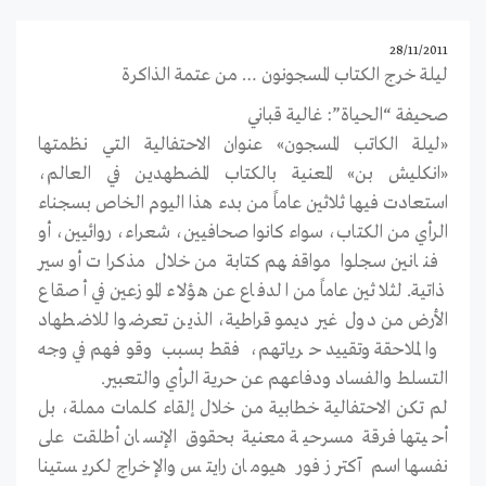
28/11/2011
ليلة خرج الكتاب المسجونون … من عتمة الذاكرة
صحيفة “الحياة”: غالية قباني
«ليلة الكاتب المسجون» عنوان الاحتفالية التي نظمتها
«انكليش بن» المعنية بالكتاب المضطهدين في العالم،
استعادت فيها ثلاثين عاماً من بدء هذا اليوم الخاص بسجناء
الرأي من الكتاب، سواء كانوا صحافيين، شعراء، روائيين، أو
فنانين سجلوا مواقفهم كتابة من خلال مذكرات أو سير
ذاتية. لثلاثين عاماً من الدفاع عن هؤلاء الموزعين في أصقاع
الأرض من دول غير ديموقراطية، الذين تعرضوا للاضطهاد
والملاحقة وتقييد حرياتهم، فقط بسبب وقوفهم في وجه
التسلط والفساد ودفاعهم عن حرية الرأي والتعبير.
لم تكن الاحتفالية خطابية من خلال إلقاء كلمات مملة، بل
أحيتها فرقة مسرحية معنية بحقوق الإنسان أطلقت على
نفسها اسم آكترز فور هيومان رايتس والإخراج لكريستينا