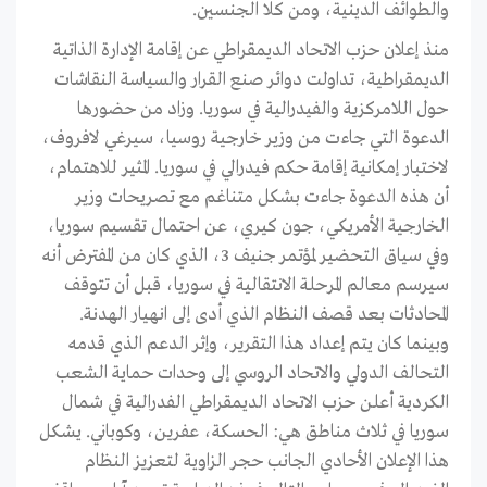
والطوائف الدينية، ومن كلا الجنسين.
منذ إعلان حزب الاتحاد الديمقراطي عن إقامة الإدارة الذاتية
الديمقراطية، تداولت دوائر صنع القرار والسياسة النقاشات
حول اللامركزية والفيدرالية في سوريا. وزاد من حضورها
الدعوة التي جاءت من وزیر خارجیة روسیا، سیرغي لافروف،
لاختبار إمکانیة إقامة حکم فیدرالي ﻓﻲ سوریا. المثیر للاهتمام،
أن هذه الدعوة جاءت بشکل متناغم مع تصریحات وزیر
الخارجیة الأمریکي، جون کیري، عن احتمال تقسیم سوریا،
وﻓﻲ سیاق التحضیر لمؤتمر جنیف 3، الذي كان من المفترض أنه
سیرسم معالم المرحلة الانتقالیة ﻓﻲ سوریا، قبل أن تتوقف
المحادثات بعد قصف النظام الذي أدى إلى انهيار الهدنة.
وبينما كان يتم إعداد هذا التقرير، وإثر الدعم الذي قدمه
التحالف الدولي والاتحاد الروسي إلى وحدات حماية الشعب
الكردية أعلن حزب الاتحاد الديمقراطي الفدرالية في شمال
سوريا في ثلاث مناطق هي: الحسكة، عفرين، وكوباني. يشكل
هذا الإعلان الأحادي الجانب حجر الزاوية لتعزيز النظام