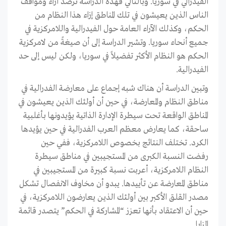
الفيدرالي في سوريا. وبالتالي فهذه الدراسة ترصد آراء ومواقف
الناس الذين يعيشون في تلك المناطق إزاء هذا النظام من
الحكم، وكذلك الآراء العامة حول الفيدرالية واللامركزية في
جميع أنحاء سوريا. وتشير الدراسة إلى أن صيغةً من لامركزية
الحكم هو النظام الأكثر تفضيلاً في سوريا، ولكن ليس إلى حد
الفيدرالية.
وتبين الدراسة أن هناك شبه إجماع على معارضة الفدرالية في
مناطق النظام والمعارضة، في حين أن أولئك الذين يعيشون في
المناطق الواقعة تحت سيطرة الإدارة الذاتية يؤيدونها بأغلبية
ساحقة، كما يعارض معظم العرب الفدرالية في حين يؤيدها
الكرد. تختلف النتائج بخصوص اللامركزية، ففي حين
رفضت النسبة الكبرى من المستجيبين في مناطق سيطرة
النظام اللامركزية، أعربت نسبة كبيرة من المستجيبين في
مناطق المعارضة عن تأييدها. يبدو أن مخاوف الانفصال تشكل
مصدر القلق الأكبر بين أولئك الذين يعارضون اللامركزية، في
حين أن الاعتقاد بأنها تعزز “المشاركة في الحكم” يتصدر قائمة
المزايا.