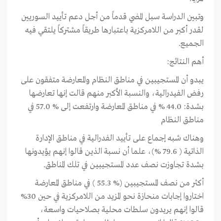
وتبين الدراسة سبل المضي قدماً من أجل دعم تأييد السوريين
لقدر أكبر من اللامركزية باعتبارها طریقاً مشتركاً یلتقي فیه
الجمیع.
أهم النتائج:
یبدو أن المستجیبین ﻓﻲ مناطق النظام والمعارضة متفقون ﻋﻠﯽ
رفض الفیدرالیة، والنسبة الأکبر منهم قالت إنها تعارضها
بشدة: 44.0 % ﻓﻲ مناطق المعارضة وارتفعت إلی % 57.0 ﻓﻲ
مناطق النظام
وهناك شبه إجماع ﻋﻠﯽ تأیید الفدرالية ﻓﻲ مناطق الإدارة
الذاتیة ( 79.6 %)، علما أن نسبة الذین قالوا إنهم یؤیدونها
بشدة تجاوزت نصف عدد المستجیبین في تلك المناطق.
أکثر من نصف المستجیبین (% 55.3 ) ﻓﻲ مناطق المعارضة
اختاروا إجابات منحازة نحو المزید من اللامرکزیة في حين 30%
قالوا إنهم یریدون سلطات محلیة بصلاحیات واسعة،