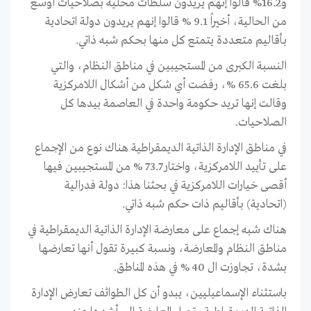
و16.2% قالوا إنهم یریدون سلطات محلیة بصلاحیات أوسع
من الحالیة، أخيراً 9.1 % قالوا إنهم یریدون دولة اتحادیة
بأقالیم متعددة یتمتع کل منها بحکم شبه ذاتي.
النسبة الکبرى من المستجیبین ﻓﻲ مناطق النظام، والتي
بلغت 65.6 %، رفضت أي شکل من أشکال اللامرکزیة
وقالت إنها ترید حکومة واحدة ﻓﻲ العاصمة بیدها کل
الصلاحیات.
ﻓﻲ مناطق الإدارة الذاتیة الدیمقراطیة هناك نوع من الإجماع
ﻋﻠﯽ تأیید اللامرکزیة، واختار 73.7 % من المستجیبین فیها
أقصی خیارات اللامرکزیة ﻓﻲ بحثنا هذا: دولة فدرالیة
(اتحادیة) بأقالیم ذات حکم شبه ذاتي.
هناك شبه إجماع ﻋﻠﯽ معارضة الإدارة الذاتیة الدیمقراطیة ﻓﻲ
مناطق النظام والمعارضة، ونسبة کبیرة تقول أنها تعارضها
بشدة، تجاوزت ال 40 % ﻓﻲ هذه المناطق.
باستثناء الإسماعیلیین، یبدو أن کل الطوائف تعارض الإدارة