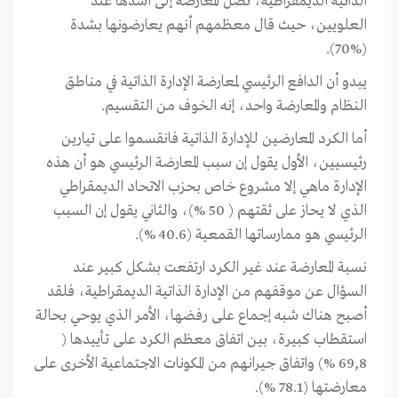
الذاتیة الدیمقراطیة، تصل المعارضة إلی أشدها عند
العلویین، حیث قال معظمهم أنهم یعارضونها بشدة
(%70).
یبدو أن الدافع الرئیسي لمعارضة الإدارة الذاتیة ﻓﻲ مناطق
النظام والمعارضة واحد، إنه الخوف من التقسیم.
أما الکرد المعارضین للإدارة الذاتية فانقسموا ﻋﻠﯽ تیارین
رئیسیین، الأول یقول إن سبب المعارضة الرئیسي هو أن هذه
الإدارة ماهي إلا مشروع خاص بحزب الاتحاد الدیمقراطي
الذي لا يحاز على ثقتهم ( 50 %)، والثاني یقول إن السبب
الرئیسي هو ممارساتها القمعیة (40.6 %).
نسبة المعارضة عند غیر الکرد ارتفعت بشکل کبیر عند
السؤال عن موقفهم من الإدارة الذاتیة الدیمقراطیة، فلقد
أصبح هناك شبه إجماع ﻋﻠﯽ رفضها، الأمر الذي یوحي بحالة
استقطاب کبیرة، بین اتفاق معظم الکرد ﻋﻠﯽ تأییدها (
69,8 %) واتفاق جیرانهم من المکونات الاجتماعیة الأخرى ﻋﻠﯽ
معارضتها (78.1 %).