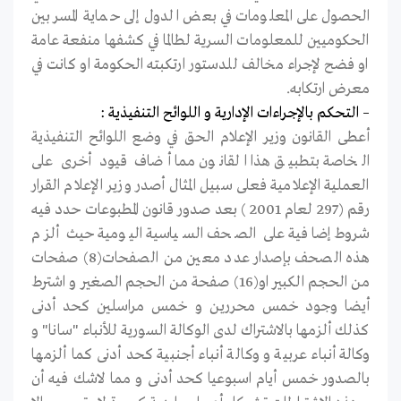
الحصول على المعلومات في بعض الدول إلى حماية المسربين
الحكوميين للمعلومات السرية لطالما في كشفها منفعة عامة
او فضح لإجراء مخالف للدستور ارتكبته الحكومة او كانت في
معرض ارتكابه.
– التحكم بالإجراءات الإدارية و اللوائح التنفيذية :
أعطى القانون وزير الإعلام الحق في وضع اللوائح التنفيذية
الخاصة بتطبيق هذا القانون مما أضاف قيود أخرى على
العملية الإعلامية فعلى سبيل المثال أصدر وزير الإعلام القرار
رقم (297 لعام 2001 ) بعد صدور قانون المطبوعات حدد فيه
شروط إضافية على الصحف السياسية اليومية حيث ألزم
هذه الصحف بإصدار عدد معين من الصفحات(8) صفحات
من الحجم الكبير او(16) صفحة من الحجم الصغير و اشترط
أيضا وجود خمس محررين و خمس مراسلين كحد أدنى
كذلك ألزمها بالاشتراك لدى الوكالة السورية للأنباء "سانا" و
وكالة أنباء عربية و وكالة أنباء أجنبية كحد أدنى كما ألزمها
بالصدور خمس أيام اسبوعيا كحد أدنى و مما لاشك فيه أن