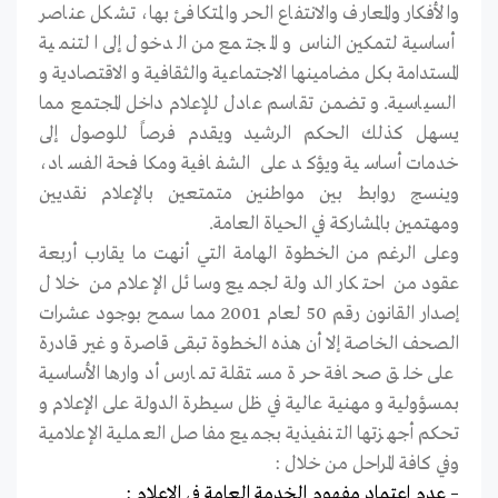
والأفكار والمعارف والانتفاع الحر والمتكافئ بها، تشكل عناصر
أساسية لتمكين الناس و المجتمع من الدخول إلى التنمية
المستدامة بكل مضامينها الاجتماعية والثقافية و الاقتصادية و
السياسية. و تضمن تقاسم عادل للإعلام داخل المجتمع مما
يسهل كذلك الحكم الرشيد ويقدم فرصاً للوصول إلى
خدمات أساسية ويؤكد على الشفافية ومكافحة الفساد،
وينسج روابط بين مواطنين متمتعين بالإعلام نقديين
ومهتمين بالمشاركة في الحياة العامة.
وعلى الرغم من الخطوة الهامة التي أنهت ما يقارب أربعة
عقود من احتكار الدولة لجميع وسائل الإعلام من خلال
إصدار القانون رقم 50 لعام 2001 مما سمح بوجود عشرات
الصحف الخاصة إلا أن هذه الخطوة تبقى قاصرة و غير قادرة
على خلق صحافة حرة مستقلة تمارس أدوارها الأساسية
بمسؤولية و مهنية عالية في ظل سيطرة الدولة على الإعلام و
تحكم أجهزتها التنفيذية بجميع مفاصل العملية الإعلامية
وفي كافة المراحل من خلال :
– عدم اعتماد مفهوم الخدمة العامة في الإعلام :