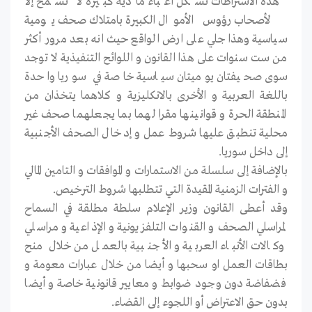
هذه الاشتراطات تشكل أعباء مادية كبيرة لا تسمح إلا
لأصحاب رؤوس الأموال الكبيرة بامتلاك صحف يومية
سياسية وهذا جلي على ارض الواقع حيث انه بعد مرور أكثر
من ست سنوات على هذا القانون و اللوائح التنفيذية لا توجد
سوى صحيفتان يوميتان سياسية خاصة في سوريا واحدة
باللغة العربية و الأخرى بالانكليزية و كلاهما يتخذان من
المنطقة الحرة و قوانينها مقرا لهما بما يجعلهما صحف غير
محلية تنطبق عليها شروط عمل و إدخال الصحف الأجنبية
إلى داخل سوريا.
بالإضافة إلى سلسلة من الاستمارات و الموافقات و التامين المالي
و الفترات الزمنية المقيدة التي تتطلبها شروط الترخيص.
وقد أعطى القانون وزير الإعلام سلطة مطلقة في السماح
لمراسلي الصحف و القنوات التلفزيونية و الإذاعية و مراسلي
وكالات الأنباء العربية و الأجنبية بالعمل من خلال منح
بطاقات العمل او سحبها و أيضا من خلال عبارات معومة و
فضفاضة دون وجود ضوابط و معايير قانونية خاصة و أيضا
بدون حق الاعتراض أو اللجوء إلى القضاء.