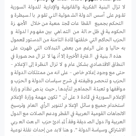
لا تزال البنية الفكرية والقانونية والإدارية للدولة السورية
تقوم على أسس الدولة الشمولية التي تقوم بالسيطرة و
التحكم بجميع القطاعات المجتمعية من خلال الأجهزة
الحكومية في ظل حالة من التماهي بين مفهوم الدولة و
الحزب الحاكم التي خلقتها المادة الثامنة من الدستور المعمول
به حاليا و على الرغم من بعض التبدلات التي ظهرت على
هذه البنية في الفترة الأخيرة إلا أنها لا تزال محصورة في
النطاق الاقتصادي بشكل عام و لا تزال النظرة إلى الإعلام –
حتى مع وجود إعلام خاص – على انه من ممتلكات الدولة و
الحزب و تنحصر وظيفته في شرح سياسات الدولة و الحزب و
مواقفها و تعبئة الجماهير لتأيدها , حيث ينص نظام وزارة
الإعلام السورية في المادة 3 على أن " تكون مهمة وزارة الإعلام
استخدام جميع وسائل الإعلام لتنوير الرأي العام وترسيخ
الاتجاهات القومية العربية في القطر ودعم الصلات مع الدول
العربية والدول الصديقة وفقاً لمبادئ حزب البعث العربي
الاشتراكي وسياسة الدولة ". و هنا لابد من إحداث نقلة نوعية