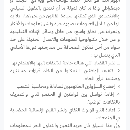
اليوم التدفق الحر للمعلومات الحيوية لأي مجتمع
ديمقراطي وإذا ما كان لدولة ما أن تتمتع بالتفوق السياسي
والاقتصادي الذي تمكنها سيادة القانون من إحرازها، فلا بد
لها من تبادل المعلومات بصورة حرة ونشر المعلومات والأفكار
والمعرفة على نطاق واسع، من خلال وسائل الإعلام التقليدية
و من خلال تكنولوجيا المعلومات والاتصال الحديثة على حد
سواء من أجل تمكين الصحافة من ممارستها دورها الأساسي
الذي يتمثل ب :
1. نشر القضايا التي هناك حاجة للالتفات إليها والاهتمام بها.
2. تثقيف المواطنين ليتمكنوا من اتخاذ قرارات مستنيرة
وصناعة الرأي العام.
3. إخضاع المسؤولين الحكوميين لمساءلة ومحاسبة الشعب
4. إقامة تواصل بين المواطنين في المجتمع المدني والتعريف
بالثقافات الوطنية.
5. إعادة إنتاج الموروث الثقافي ونشر القيم الإنسانية الحضارية
في المجتمعات
وفي هذا السياق فإن حرية التعبير والتداول الحر للمعلومات