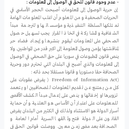
– عدم وجود قانون للحق في الوصول إلى المعلومات
:
إن حرية الوصول إلى المعلومات أصبحت الحجر الأساسي في
الحريات الصحفية و من المعلوم أن اغلب المعلومات الهامة
تمتلكها السلطة التنفيذية و مؤسساتها و لترجمة مبدأ
الشفافية و المشاركة في اتخاذ القرار يجب تسهيل حصول
الصحفي على المعلومات ليقوم بنشرها و إيجاد فضاء حر
لمناقشتها يؤمن وصول المعلومة إلى اكبر قدر من المواطنين. ولا
ينص قانون المطبوعات في سوريا على حق الصحفي في الوصول
إلى المعلومات والذي أصبح في البلدان التي تحترم دور وحرية
الصحافة حقا دستوريا و قانونا مستقلا بحد ذاته :
(Freedom of Information Act ( يفرض عقوبات على
كل من يمتنع عن تقديم المعلومات للصحافيين او يتعمد
تزويرها او إخفائها و ينص على إعمال مبدأ الكشف الأقصى
للمعلومات على اعتبار أن الأساس هو العلنية و أن حماية
أسرار الدولة هو الاستثناء ولذلك في الكثير من البلدان يفرض
القانون على الدولة فتح وثائقها السرية أمام العامة و
الصحافة بعد مضي زمن معين. ووصلت قوانين الحق في