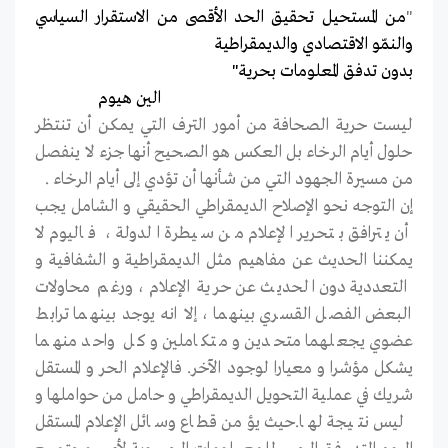
"
من المستحيل تحقيق الحد الأقصى من الاستقرار السياسي
والنمّو الاقتصادي والديمقراطية
بدون تدفق المعلومات بحرية"
الين هيوم
ليست حرية الصحافة من أمور الترف التي يمكن أن تنتظر
حلول أيام الرخاء بل العكس هو الصحيح أنها جزء لا ينفصل
من مسيرة الجهود التي من شأنها أن تؤدي إلى أيام الرخاء .
إن التوجه نحو الإصلاح الديمقراطي الحقيقي و الشامل يجب
أن يترافق بتحرير الإعلام من سيطرة الدولة ، فاليوم لا
يمكننا الحديث عن مفاهيم مثل الديمقراطية و الشفافية و
التعددية دون الحديث عن حرية الإعلام ، ورغم محاولات
البعض الفصل القسري بينهما ، إلا انه يوجد بينهما ترابط
عضوي يجعلهما متحدين و متكاملين و كل واحد منهما
يشكل مؤشرا و معيارا لوجود الآخر. فالإعلام الحر و المستقل
شريك في عملية التحويل الديمقراطي و حامل من حواملها و
ليس نتيجة لها.حيث يؤمن قطاع وسائل الإعلام المستقل