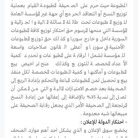
المطبوعة حيث حرم على الصحيفة المطبوعة القيام بعملية
توزيع النسخ أو التعاقد الحر مع أي جهة غير المؤسسة العامة
لتوزيع المطبوعات تحت طائلة المسائلة المالية و الجزائية و
المؤسسة التي منحها المرسوم حق احتكار توزيع كافة المطبوعات
السورية داخل و خارج سوريا و كذلك حق توزيع المطبوعات
الأجنبية في سوريا و أعطى القانون صلاحيات واسعة
للمؤسسة تشمل الرقابة على المطبوعات و تحديد كمية
الأعداد المخصصة للتوزيع وكذلك منح تراخيص بيع
المطبوعات و أماكنها و كمية المطبوعات المخصصة لكل منفذ
بيع و تحصيل ثمن المطبوعات المباعة والتحكم بإعادة الريع إلى
الصحيفة بعد خصم الامتيازات المالية و التي من الممكن أن
تصل إلى نسبة 35% بالإضافة إلى إعفائها من إعادة النسخ
المرتجعة إلى الصحيفة الأمر الذي يجعل رقابة الصحيفة على
مبيعاتها شبه معدومة .
– احتكار الدولة للإعلان :
يخضع سوق الإعلان و الذي يشكل احد أهم موارد الصحف