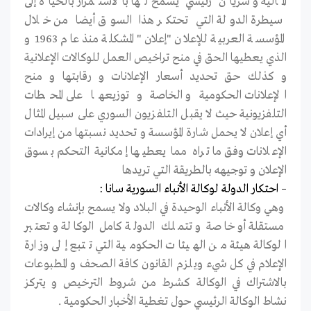
المالية و شريان رئيسي يسمح لها بالاستمرار بالحياة إلى
سيطرة الدولة التي تحتكر هذا السوق أيضا من خلال
المؤسسة العربية للإعلان "إعلان" المشكلة منذ عام 1963 و
الذي يعطيها الحق في منح تراخيص العمل للوكالات الإعلانية
و كذلك حق تحديد أسعار الإعلانات و رقابتها و منح
الإعلانات الحكومية و الخاصة و توزيعها على المحطات
التلفزيونية حيث لا يقبل التلفزيون السوري على سبيل المثال
أي إعلان لا يحمل شارة المؤسسة و تحديد نسبتها من إيرادات
الإعلانات وفق ما تراه مما يعطيها إمكانية التحكم بسوق
الإعلان و توجيهه بالطريقة التي تريدها
– احتكار الدولة لوكالة الأنباء السورية سانا :
وهي وكالة الأنباء الوحيدة في البلاد ولا يسمح بإنشاء وكالات
مستقلة أو خاصة و تتملك الدولة كامل الوكالة و تعتبر
الوكالة هيئة من الهيئات الحكومية التي تتبع إلى وزارة
الإعلام في كل شيء ويلزم القانون كافة الصحف و المطبوعات
بالاشتراك في الوكالة كشرط من شروط الترخيص و يتركز
نشاط الوكالة الرئيسي حول تغطية الأخبار الحكومية .