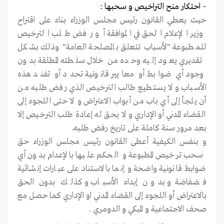
– احتكار منح التراخيص و سحبها :
حيث يعطي القانون رئيس مجلس الوزراء بناء على اقتراح
وزير الإعلام الحق في الموافقة أو رفض طلب الترخيص
للمطبوعة "لأسباب تتعلق بالمصلحة العامة" وذلك بشكل
تقديري يعود إليه وحده من خلال سلطته المطلقة بدون
وجود أي ضوابط أو معايير قانونية تحدد أو تفند هذه
الأسباب و لا يستطيع طالب الترخيص الذي رفض طلبه من
أن يلجأ إلى أي باب من أبواب الاعتراض و لا حتى اللجوء إلى
القضاء المدني أو الإداري و لا يحق له إعادة طلب الترخيص إلا
بعد مرور سنة كاملة على تاريخ رفض طلبه.
و بنفس الكيفية أعطى القانون رئيس مجلس الوزراء حق
سحب ترخيص المطبوعة و الحكم عليها بالإعدام بدون أي
ضوابط قانونية واضحة و إنما بالاستناد على عبارات إنشائية
فضفاضة و بدون إبداء الأسباب و كذلك بدون الحق
بالاعتراض أو اللجوء إلى القضاء المدني او الإداري كما حصل مع
صحف الاجتماعية و المبكي و الدومري .