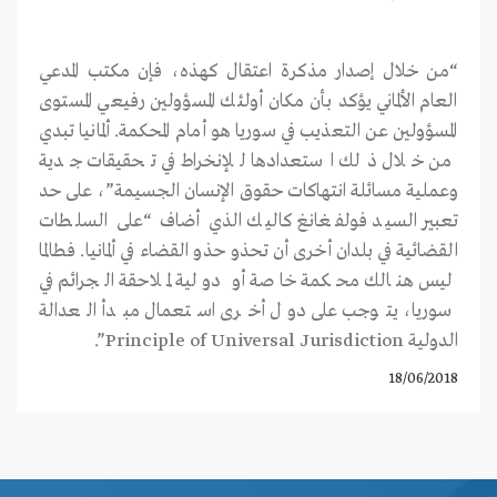
“من خلال إصدار مذكرة اعتقال كهذه، فإن مكتب المدعي
العام الألماني يؤكد بأن مكان أولئك المسؤولين رفيعي المستوى
المسؤولين عن التعذيب في سوريا هو أمام المحكمة. ألمانيا تبدي
من خلال ذلك استعدادها للإنخراط في تحقيقات جدية
وعملية مسائلة انتهاكات حقوق الإنسان الجسيمة”، على حد
تعبير السيد فولفغانغ كاليك الذي أضاف “على السلطات
القضائية في بلدان أخرى أن تحذو حذو القضاء في ألمانيا. فطالما
ليس هنالك محكمة خاصة أو دولية لملاحقة الجرائم في
سوريا، يتوجب على دول أخرى استعمال مبدأ العدالة
الدولية Principle of Universal Jurisdiction”.
18/06/2018