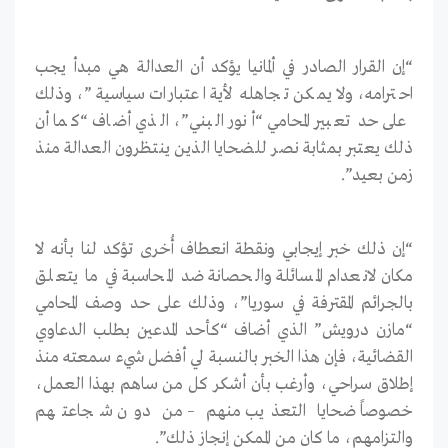
“إن القرار الصادر في ألمانيا يؤكد أن العدالة هي مبدأ يجب
احترامه، ولا يمكن تجاهله لأية اعتبارات سياسية”، وذلك
على حد تعبير المحامي “أنور البني”، الذي أضاف “كما أن
ذلك يعتبر بمثابة نصر للضحايا الذين ينتظرون العدالة منذ
زمن بعيد”.
“إن ذلك خبر إيجابي ونقطة انعطاف أُخرى تؤكد لنا بأنه لا
مكان لانعدام المسائلة والحصانة ضد المحاسبة في ما يتعلق
بالجرائم المقترفة في سوريا”، وذلك على حد وصف المحامي
“مازن درويش” الذي أضاف “كأحد المدعين بطلب الدعاوي
القضائية، فإن هذا الخبر بالنسبة لي أفضل شيء سمعته منذ
إطلاق سراحي، وأرغب بأن أشكر كل من ساهم بهذا العمل،
خصوصاً ضحايا التعذيب منهم – من دون شجاعتهم
والتزامهم، ما كان من الممكن إنجاز ذلك”.