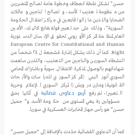
حسن” تشكل نقطة انعطاف وخطوة هامة لصالح المتضررين
من منظومة تعذيب الأسد، ولصالح الناجين وعائلات
الضحايا واللذين ما زالوا قابعين في مراكز اعتقال الحكومة
السورية”، وذلك على حد تعبير فولفغانغ كاليك، الأمين
العام لمنظمة المركز الأوروبي لحقوق الإنسان الدستورية
European Centre for Constitutional and Human
Right. كما أن ذلك يشكل إشارة مُشجعة ل ٢٤ شخصاً من
النشطاء السورين والناجين من التعذيب، واللذين ساهمت
شهاداتهم بالوصول لمذكرة الاعتقال. سويةً وباشتراك المحامي
السوري أنور البني (المركز السوري للدراسات والأبحاث
القانونية) ومازن درويش (المركز السوري للإعلام وحرية
التعبير)، تم رفع
في ألمانيا بحق
أربع دعاوى قضائية
مسؤولين رفيعي المستوى من حكومة الأسد. و”جميل
حسن” هو رأس جهاز المخابرات العسكرية في سوريا.
كما أن الدعاوي القضائية حدّدت بالإضافة إلى “جميل حسن”