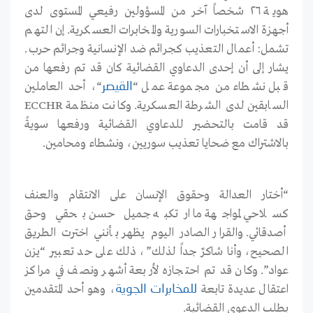
هوية ٢٦ شخصاً آخر من المسؤولين رفيعي المستوى لدى
أجهزة الاستخبارات السورية والمخابرات العسكرية. إن التهم
تشمل: أعمال التعذيب كجرائم ضد الإنسانية وجرائم حرب.
يشار إلى أن إحدى الدعاوي القضائية كان قد تم رفعها من
قبل نشطاء من مجموعة عمل “
“، أحد العاملين
القيصر
السابقين لدى الشرطة العسكرية. وكانت منظمة ECCHR
قد قامت بالتحضير للدعاوي القضائية ورفعها سويةً
بالاشتراك مع ضحايا تعذيب سوريين، ونشطاء ومحامين.
“أختار العدالة وحقوق الإنسان على الانتقام والعنف
كسلاحي لمواجهة ما ارتكبه جميل حسن بحقي وحق
أصدقائي. والقرار الصادر اليوم يظهر بأنني اخترت الطريق
الصحيح، وأنا شاكرٌ جداً لذلك”، ذلك على حد تعبير “يزن
عواد”. وكان قد تم احتجازه لأربعة أشهر ونصف في مراكز
اعتقال عديدة تابعة
، وهو أحد المتقدمين
للمخابرات الجوية
بطلب الدعوى القضائية.