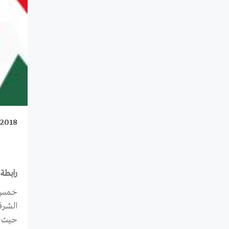
/2018
رابطة 
خمس س
الشرقية،
حيث ل