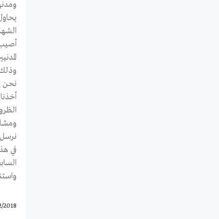
ومدنها
يحاول 
الشهداء بين المدني
أصيب 
المدنيين 
وذلك 
نحن إع
أخذنا
الظرو
ومشار
نرسل ل
في هذا
الساب
واستن
2/2018