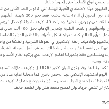
 بجميع أنواع الأسلحة حتى المحرمة دوليًا.
المدنييون عبثًا الإحتماء في الأقبية الهشة التي لا توفر الحد الأدنى م
ين في الـ 48 ساعة الماضية فقط نحو 200 شهيد أغلبهم من النساء والأطفال فيما
المئات منهم بجروح خطيرة ومازالت آلة الإرهاب لدولة الإحتلال الر
وأسواقهم والنقاط الطبية وتمارس الإرهاب بحق 400 ألف مدني تبلغ نسبة الأطفال فيهم 36%
على مرأى العالم كله متجاهلة كل الأعراف والقوانين الدولية الضامنة ل
لامييو وإعلاميات رابطة الإعلاميين في الغوطة الشرقية وانطلاقًا من واجبن
 عهدًا على أنفسنا بنقل صورة المعاناة التي يعيشها أهل الغوطة الشر
ف ومتسلحين فقط بكميراتنا لفضح الإرهاب الذي يرتكبه نظام الأسد وحليف
كة روسية.
كم بياننا هذا وقد يكون البيان الأخير فآلة القتل والإرهاب مازالت تستهد
 اليوم استشهاد الإعلامي عبد الرحمن ياسين كما سجلنا اصابة عدد من الإ
قة، ونطالب المجتمع الدولي بتحمل مسؤولياته ووضع حد لهذا الإرهاب عب
كار لن تشفي جريحًا ولن تمسح دمعة طفل ولن تطعم جائعًا.
21/0