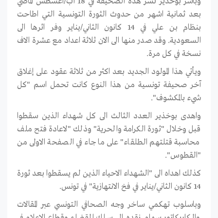
وباشر بوخذير نشر هذه الصحيفة في 18 آب/اغسطس الماضي
بعد ثمانية اشهر من حدوث الثورة التونسية التي اطاحت
بنظام بن علي في 14 كانون الثاني/يناير وفر اثرها الى
السعودية. وقد صدر منها الى الان ثلاثة اعداد مع عشرة الاف
نسخة في كل مرة.
ويأتي هذا المولود الجديد بعد اكثر من ثلاثة عقود على إغلاق
آخر صحيفة تونسية من هذا النوع كانت تحمل اسم "كل
شيء بالمكشوف".
واهدى بوخذير العدد الثالث الى كل شهداء الذين سقطوا
قبل وخلال "ثورة الكرامة والحرية" وذلك "لاعادة فتح ملف
محاسبة قتلتهم الطلقاء" على ما جاء في الصفحة الاولى من
"القطوس".
كذلك اهداه الى "الشهداء الاحياء الذين لم يسقطوا بعد ثورة
14 كانون الثاني/يناير في فخ الانتهازية" في تونس.
وباسلوب تهكمي ساخر وجه الصحافي التونسي عبر المقالات
والكاريكاتور سهام نقده الى سلك القضاء وقطاع الاعلام في