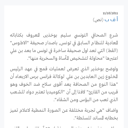
11/10/2011
(نص)
أ ف ب
شرع الصحافي التونسي سليم بوخذير, المعروف بكتاباته
المعادية للنظام السابق في تونس, باصدار صحيفة "الاطوس"
(القط) التي تعد اول صحيفة ساخرة في تونس ما بعد بن علي
اعتبرها "محاولة لتشخيص المأساة والسخرية منها".
واوضح بوخذير الذي تعرض لعمليات قمع في عهد الرئيس
المخلوع زين العابدين بن علي لوكالة فرانس برس الاربعاء أن
"هذا النوع من الصحافة يعد أقوى سلاح ضد الخوف وهو
قريب من القارئ" لافتا إلى أن "الكوميديا تعتبر دواء للشعب
الذي تعب من البؤس ومن الشقاء".
واضاف "هي تجربة مختلفة عن الصورة النمطية لاعلام تميز
بخطابه المساند للسلطة".