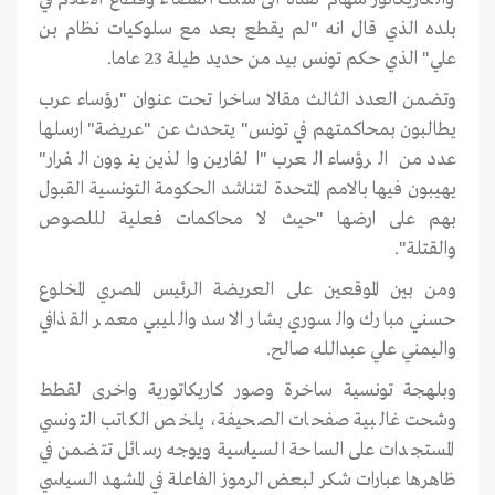
بلده الذي قال انه "لم يقطع بعد مع سلوكيات نظام بن
علي" الذي حكم تونس بيد من حديد طيلة 23 عاما.
وتضمن العدد الثالث مقالا ساخرا تحت عنوان "رؤساء عرب
يطالبون بمحاكمتهم في تونس" يتحدث عن "عريضة" ارسلها
عدد من الرؤساء العرب "الفارين والذين ينوون الفرار"
يهيبون فيها بالامم المتحدة لتناشد الحكومة التونسية القبول
بهم على ارضها "حيث لا محاكمات فعلية لللصوص
والقتلة".
ومن بين الموقعين على العريضة الرئيس المصري المخلوع
حسني مبارك والسوري بشار الاسد والليبي معمر القذافي
واليمني علي عبدالله صالح.
وبلهجة تونسية ساخرة وصور كاريكاتورية واخرى لقطط
وشحت غالبية صفحات الصحيفة، يلخص الكاتب التونسي
المستجدات على الساحة السياسية ويوجه رسائل تتضمن في
ظاهرها عبارات شكر لبعض الرموز الفاعلة في المشهد السياسي