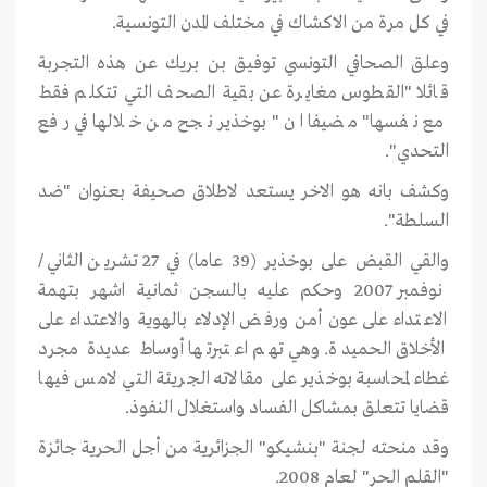
في كل مرة من الاكشاك في مختلف المدن التونسية.
وعلق الصحافي التونسي توفيق بن بريك عن هذه التجربة
قائلا "القطوس مغايرة عن بقية الصحف التي تتكلم فقط
مع نفسها" مضيفا ان "بوخذير نجح من خلالها في رفع
التحدي".
وكشف بانه هو الاخر يستعد لاطلاق صحيفة بعنوان "ضد
السلطة".
والقي القبض على بوخذير (39 عاما) في 27 تشرين الثاني/
نوفمبر 2007 وحكم عليه بالسجن ثمانية اشهر بتهمة
الاعتداء على عون أمن ورفض الإدلاء بالهوية والاعتداء على
الأخلاق الحميدة. وهي تهم اعتبرتها أوساط عديدة مجرد
غطاء لمحاسبة بوخذير على مقالاته الجريئة التي لامس فيها
قضايا تتعلق بمشاكل الفساد واستغلال النفوذ.
وقد منحته لجنة "بنشيكو" الجزائرية من أجل الحرية جائزة
"القلم الحر" لعام 2008.