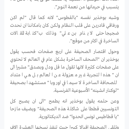
يتسبب في حرمانها من نعمة النوم".
وشبه بوخذير نفسه "بالقطوس" لانه كما قال "لم اكن
ورفاقي قادرين على قلب النظام ولكن كان بامكاننا ان نحدث
ضجيجا حتى لا ينام بن علي" وذلك ب"كتابة المقالات
الساخرة في اكثر من موقع".
وحول اقتصار الصحيفة على اربع صفحات فحسب يقول
بوخذير ان "الصحف الساخرة بشكل عام في العالم لا تحتوي
على صفحات كثيرة لانها تقول ما قل ودل وبصدق" مشيرا الى
ان "هذه التجربة غير معزولة عن العالم بل هي امتداد
للصحافة الساخرة لا سيما في اوروبا" مستشهدا بصحيفة
"لوكنار انشينه" الأسبوعية الفرنسية.
وعن حلمه يقول بوخذير انه يطمح "الى ان يصبح كل
التونسيين قططا على شاكلة هذه الصحيفة" ويضيف مازحا
"يا قطاطيس تونس اتحدوا" ضد الديكتاتورية.
وتلقى الصحيفة اقبالا كبيرا حيث تنفذ نسخها العشرة الاف