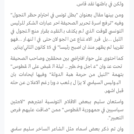
ولكن في باطنها نقد قاس.
ومن بينها مقال بعنوان "بطل تونس في احترام حظر التجول"
وفيه "ترفع اسرة تحرير الصحيفة احر عبارات الشكر للرئيس
التونسي الموقت الذي لم يكتف بالتقيد بقرار منع التجول في
الليل …بل قرر الامتناع عن الجولان حتى في النهار …فهو
تقريبا لم يظهر منذ ان اصبح رئيسا" في 15 كانون الثاني/يناير.
كما احتوى على حوار افتراضي بين محققين وصاحب الصحيفة
تحت عنوان "عاجل وخطير ..ليلة القبض على القطوس"
بتهمة "النيل من حرمة هبة الدولة" وفيها ايحاءات بان
البوليس السياسي لا يزال يلعب دورا رغم الاعلان عن حله
قبل اشهر.
واستعان سليم ببعض الاقلام التونسية اعتبرهم "لاجئين
سياسيين في جمهورية القطوس" ممن "ضاقت عليهم فرص
التعبير".
وان تم ذكر بعض اسماء مثل الشاعر الساخر سليم ساسي