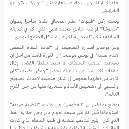
فقد اختار اخرون اسماء مستعارة مثل "ابو المخالب" و"ابو
الخرابيش".
وتحت ركن "قلبيات" نشر الصحافي مقالا ساخرا بعنوان
"حربوشة" لمواطنه الراحل محمد قلبي الذي ركز في كتاباته
السابقة بشكل تلميحي ساخر عن مشاكل المجتمع التونسي.
وعزا بوخذير اصداره للصحيفة الى "اعادة النظام القمعي
لانتاج نفسه" في تونس موضحا "ان الثورة قامت من اجل ان
يستعيد الشعب السلطات لا سيما سلطة القضاء والمال
والاعلام لكن شيئا من ذلك لم يحصل" ومضى يضيف "كان
لا بد من نظرية القطوس في شكل صحيفة لاحداث الضجيج
والسعي الى تشخيص المأساة والسخرية منها من اجل الفرح
الدائم".
يوضح بوخضير ان "القطوس" هي امتداد "لنظرية طريفة"
استوحاها قبل اكثر من سبعة اعوام من وحي حكاية القط
الذي كان "يثير الشغب لفشله في قلب الغطاء الذي كانت
العائلات التونسية التقليدية تضعه فوق بقايا الاكل ما