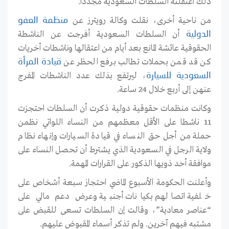
ذلك اعتقلته السلطات السعودية مجددا.
من ناحية أخرى، نقلت وكالة رويترز عن
منظمة العفو
أن السلطات السعودية أفرجت عن الناشطة
الدولية
الحقوقية عائشة المانع بعد أيام من اعتقالها وناشطات أخريات
كن قد قمن بحملات تطالب برفع الحظر عن
قيادة المرأة
، ليرتفع بذلك عدد الناشطات المفرج
السعودية للسيارة
عنهن إلى أربع خلال 24 ساعة.
وكانت منظمات حقوقية دولية ذكرت أن السلطات احتجزت
11 ناشطا على الأقل معظمهم من النساء اللواتي نظمن
حملة من أجل حق النساء في قيادة السيارات وإنهاء نظام
ولاية الرجل في السعودية الذي يشترط أن تحصل النساء على
موافقة أحد ذويها الذكور على القرارات المهمة.
وأعلنت الحكومة الأسبوع الماضي احتجاز سبعة أشخاص على
خلفية اتصالهم بكيانات أجنبية وعرض دعم مالي على
“عناصر معادية”، وقالت إن السلطات تسعى للقبض على
مشتبه فيهم آخرين. ولم تذكر أسماء المقبوض عليهم.