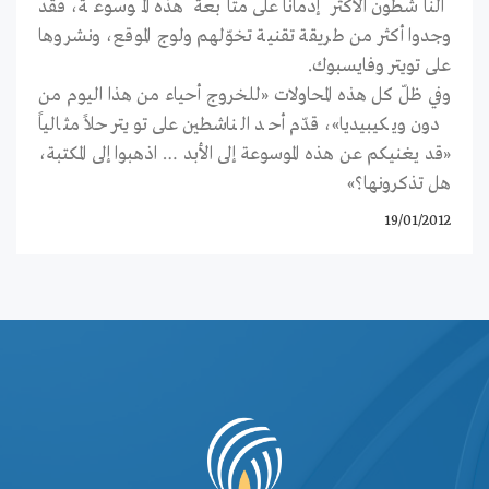
الناشطون الأكثر إدماناًَ على متابعة هذه الموسوعة، فقد
وجدوا أكثر من طريقة تقنية تخوّلهم ولوج الموقع، ونشروها
على تويتر وفايسبوك.
وفي ظلّ كل هذه المحاولات «للخروج أحياء من هذا اليوم من
دون ويكيبيديا»، قدّم أحد الناشطين على تويتر حلاً مثالياً
«قد يغنيكم عن هذه الموسوعة إلى الأبد … اذهبوا إلى المكتبة،
هل تذكرونها؟»
19/01/2012