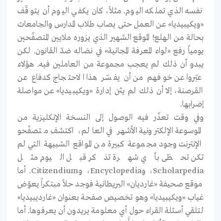
نفسه الذي تملكه اليوم. مثلاً، كان يكفي اليوم أن يتوقّف
«ويكيبيديا» عن العمل حتى يصاب طلاب المدارس والجامعات
بحالة من الهلع! الموقع الشهير الذي يزوره ملايين المتصفّحين
يومياً رفع «لواء المعرفة المجانية» في نضاله ضدّ القانون. لكن
يبدو أن ذلك لم يعجب مجموعة من العاملين فيه. هؤلاء
عبّروا عن خوفهم من أن يفسّر هذا الاحتجاج كدفاع عن
القرصنة، إلا أن ذلك لم يثن إدارة «ويكيبيديا» عن مواصلة
إضرابها.
وفي وقت تعذّر فيه الوصول إلى النسخة الإنكليزية من
الموسوعة الإلكترونية الأشهر في العالم، اكتشف متصفّحو
الإنترنت وجود مجموعة كبيرة من المواقع الشبيهة التي لم
تكن تحظى بأي شهرة تذكر قبل اليوم مثل
Scholarpedia، وEncyclopedia، وCitizendium. أما
موقع صحيفة «غارديان» البريطانية فوجد حلاً مبتكراً يعوّض
غياب «ويكيبيديا» وهو تخصيص صفحة بعنوان «غارديبيديا»
لتلقي أسئلة القراء حول أي معلومة يريدون أن يعرفوها. أما