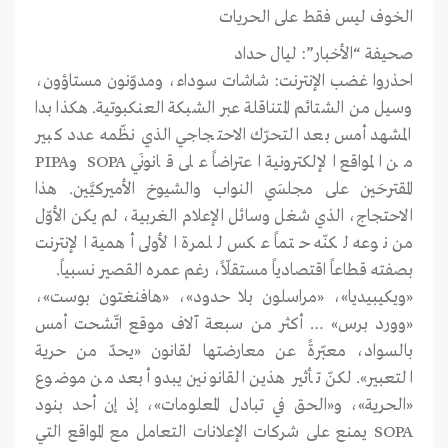
الخوف ليس فقط على الحريات
صحيفة “الأخبار”: ليال حداد
احذروا غضب الإنترنت: شاشات سوداء، ومدوّنون مستاؤون،
وسيل من الشتائم المتناقلة عبر الشبكة العنكبوتية. هكذا بدا
المشهد أمس بعد التحرّك الاحتجاجي الذي نظّمه عدد كبير
من المواقع الإلكترونية اعتراضاً على قانونَي SOPA وPIPA
المقترحَين على مجلسَي النواب والشيوخ الأميركيَّين. هذا
الاحتجاج، الذي شغل وسائل الإعلام الغربية، لم يكن الأوّل
من نوعه لكنّه حتماً عكس للمرة الأولى أهمية الإنترنت
بصفته قطاعاً اقتصادياً مستقلّاً، رغم عمره القصير نسبياً.
«ويكيبيديا»، «مراسلون بلا حدود»، «هافنغتون بوست»،
«وورد برس» … أكثر من سبعة آلاف موقع اتّشحت أمس
بالسواد، معبّرةً عن معارضتها لقانون «يحدّ من حرية
التعبير». لكنّ تأثير هذين القانونين يبدو أبعد من موضوع
«الحرية»، و«الحق في تبادل المعلومات»، إذ إن أحد بنود
SOPA يمنع على شركات الإعلانات التعامل مع المواقع التي