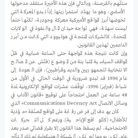
ستتّهم بالقرصنة، وبالتالي فإن هذه الأخيرة ستفقد مدخولها
الأساسي، وهو ما يهدّد استمراريتها. إذاً تبدو المعركة التي
تخوضها أبرز المواقع الأميركية معركة وجودية، لكنّها حتماً
ليست سهلة، فهي تواجه حيتان المال والنفوذ في الولايات
المتحدة، كالشركات المنتجة في هوليوود التي كانت من أبرز
الداعمين لهذين القانونين.
وإن كانت نتيجة هذه المواجهة حتى الساعة ضبابية في ظلّ
المواقف السياسية المتباينة من الموضوع (فتّش عن المصالح
الانتخابية للجمهوريين والديموقراطيين)، فإن العودة إلى
عام 1996 قد تبدو ضرورية في الوقت الحالي. في الأول من
شباط (فبراير) 1996، توقّفت عشرات المواقع الإلكترونية لمدة
48 ساعة عن العمل احتجاجاً على توقيع «قانون الآداب في
وسائل الاتصال Communications Decency Act» الذي
كان يهدف إلى فرض رقابة على المواقع المصنّفة «مؤذية
للأطفال» (كالمواقع الإباحية). ورغم كل التحركات
الاحتجاجية، لم يسقط هذا القانون إلا بقرار قضائي صدر بعد
عام. لكن يومها لم تكن الشبكة العنبكوتية تملك التأثير