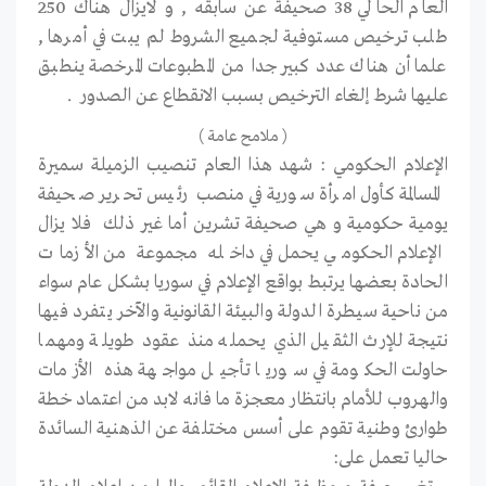
العام الحالي 38 صحيفة عن سابقه , و لايزال هناك 250
طلب ترخيص مستوفية لجميع الشروط لم يبت في أمرها ,
علما أن هناك عدد كبير جدا من المطبوعات المرخصة ينطبق
عليها شرط إلغاء الترخيص بسبب الانقطاع عن الصدور .
( ملامح عامة )
الإعلام الحكومي : شهد هذا العام تنصيب الزميلة سميرة
المسالمة كأول امرأة سورية في منصب رئيس تحرير صحيفة
يومية حكومية و هي صحيفة تشرين أما غير ذلك فلا يزال
الإعلام الحكومي يحمل في داخله مجموعة من الأزمات
الحادة بعضها يرتبط بواقع الإعلام في سوريا بشكل عام سواء
من ناحية سيطرة الدولة والبيئة القانونية والآخر يتفرد فيها
نتيجة للإرث الثقيل الذي يحمله منذ عقود طويلة ومهما
حاولت الحكومة في سوريا تأجيل مواجهة هذه الأزمات
والهروب للأمام بانتظار معجزة ما فانه لابد من اعتماد خطة
طوارئ وطنية تقوم على أسس مختلفة عن الذهنية السائدة
حاليا تعمل على: