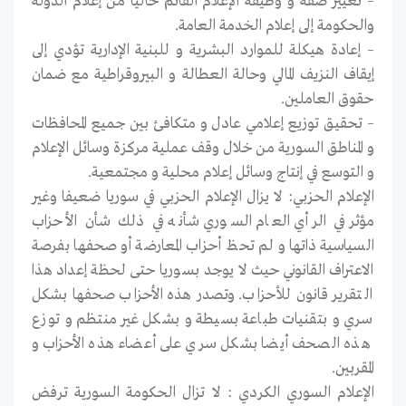
– تغيير صفة و وظيفة الإعلام القائم حاليا من إعلام الدولة
والحكومة إلى إعلام الخدمة العامة.
– إعادة هيكلة للموارد البشرية و للبنية الإدارية تؤدي إلى
إيقاف النزيف المالي وحالة العطالة و البيروقراطية مع ضمان
حقوق العاملين.
– تحقيق توزيع إعلامي عادل و متكافئ بين جميع المحافظات
و المناطق السورية من خلال وقف عملية مركزة وسائل الإعلام
و التوسع في إنتاج وسائل إعلام محلية و مجتمعية.
الإعلام الحزبي: لا يزال الإعلام الحزبي في سوريا ضعيفا وغير
مؤثر في الرأي العام السوري شأنه في ذلك شأن الأحزاب
السياسية ذاتها و لم تحظ أحزاب المعارضة أو صحفها بفرصة
الاعتراف القانوني حيث لا يوجد بسوريا حتى لحظة إعداد هذا
التقرير قانون للأحزاب. وتصدر هذه الأحزاب صحفها بشكل
سري و بتقنيات طباعة بسيطة و بشكل غير منتظم و توزع
هذه الصحف أيضا بشكل سري على أعضاء هذه الأحزاب و
المقربين.
الإعلام السوري الكردي : لا تزال الحكومة السورية ترفض