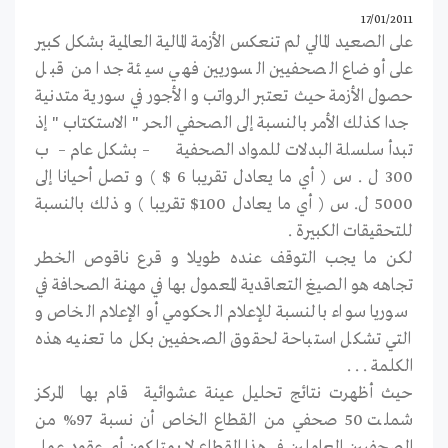
17/01/2011
على الصعيد المالي لم تنعكس الأزمة المالية العالمية بشكل كبير
على أوضاع الصحفيين السوريين فهي سيئة جدا من قبل
حصول الأزمة حيث تعتبر الرواتب و الأجور في سورية متدنية
جدا كذلك الأمر بالنسبة إلى الصحفي الحر " الاستكتاب " إذ
تبدأ سلسلة البدلات للمواد الصحفية – بشكل عام – ب
300 ل . س ( أي ما يعادل تقريبا 6 $ ) و تصل أحيانا إلى
5000 ل. س ( أي ما يعادل 100$ تقريبا ) و ذلك بالنسبة
للتحقيقات الكبيرة .
لكن ما يجب التوقف عنده طويلا و قرع ناقوص الخطر
تجاهه هو الصيغ التعاقدية المعمول بها في مهنة الصحافة في
سوريا سواء بالنسبة للإعلام الحكومي أو الإعلام الخاص و
التي تشكل استباحة لحقوق الصحفيين بكل ما تعنيه هذه
الكلمة . . .
حيث أظهرت نتائج تحليل عينة عشوائية قام بها المركز
شملت 50 صحفي من القطاع الخاص أن نسبة 97% من
الصحفيين العاملين في هذا القطاع لا يمتلكون أي عقود عمل