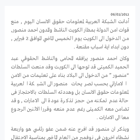
06/02/2012
أدانت الشبكة العربية لمعلومات حقوق الانسان اليوم , منع
قوات امن الدولة بمطار الكويت الناشط والمدون احمد منصور,
من الدخول الى الكويت يوم الخميس الماضي الموافق 2 فبراير ,
دون ابداء اية اسباب مقنعة .
وكان احمد منصور يرافقه المحامى والناشط الحقوقي عبد
الحميد الكميتى قد توجها الى الكويت وقد منعت السلطات
“منصور ” من الدخول الى البلاد بناء على تعليمات من الامن
الاماراتي بحسب تصريحات منصور الى الشبكة العربية
لمعلومات حقوق الانسان بل وهددته السلطات بالاحتجاز فى
حالة عدم تمكنه من حجز تذكرة عودة الى الامارات , وقد
تضامن معه الكميتى رغم عدم منعه وقررا الاثنين الرجوع
معا الى الامارات .
ويذكر ان منصور قد افرج عنه ضمن عفو رئاسي هو واربعة
نشطاء اخرون فى نوفمبر من العام الماضى بمناسبة الاحتفال