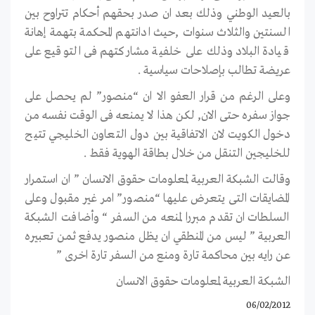
بالعيد الوطني وذلك بعد ان صدر بحقهم أحكام تتراوح بين
السنتين والثلاث سنوات ,حيث ادانتهم المحكمة بتهمة إهانة
قيادة البلاد وذلك على خلفية مشاركتهم فى التوقيع على
عريضة تطالب بإصلاحات سياسية .
وعلى الرغم من قرار العفو الا ان “منصور” لم يحصل على
جواز سفره حتى الان, لكن هذا لا يمنعه فى الوقت نفسه من
دخول الكويت لان الاتفاقية بين دول التعاون الخليجي تتيح
للخليجين التنقل من خلال بطاقة الهوية فقط .
وقالت الشبكة العربية لمعلومات حقوق الانسان ” ان استمرار
المضايقات التى يتعرض عليها “منصور” امر غير مقبول وعلى
السلطات ان تقدم مبررا لمنعه من السفر “ وأضافت الشبكة
العربية ” ليس من المنطقي ان يظل منصور يدفع ثمن تعبيره
عن رايه بين محاكمة تارة ومنع من السفر تارة اخرى ”
الشبكة العربية لمعلومات حقوق الانسان
06/02/2012