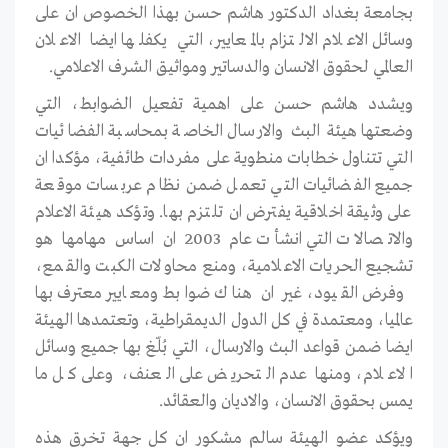
بجامعة بغداد الدكتور هاشم حسن بهذا الخصوص ان على
وسائل الاعلام الالتزام بالمعايير، التي يكفلها ايضا الاعلان
العالمي لحقوق الانسان والدساتير ومواثيق الشرف الاعلامي.
ويشدد هاشم حسن على اهمية تفعيل الضوابط، التي
وضعتها هيئة البث والارسال الخاصة بمحاسبة الفضائيات
التي تتناول خطابات منطوية على مفردات طائفية، مؤكدا ان
جميع الفضائيات التي تعمل ضمن نظام عربسات موقعة
على وثيقة اخلاقية يفترض ان تلتزم بها. وتؤكد هيئة الاعلام
والاتصالات التي انشأت عام 2003 ان اساس مهامها هو
تشجيع الحريات الاعلامية، ومنع محاولات الكبت والقمع،
وفرض القيود، غير ان هناك ضوابط ومعايير معترف بها
عالميا، ومعتمدة في كل الدول الديمقراطية، وتعتمدها الهيئة
ايضا ضمن قواعد البث والارسال، التي بُلّغ بها جميع وسائل
الاعلام، ومنها عدم التحريض على العنف، وعلى كل ما
يمس بحقوق الانسان، والاديان والعقائد.
ويؤكد عضو الهيئة سالم مشكور ان كل جهة تخرق هذه