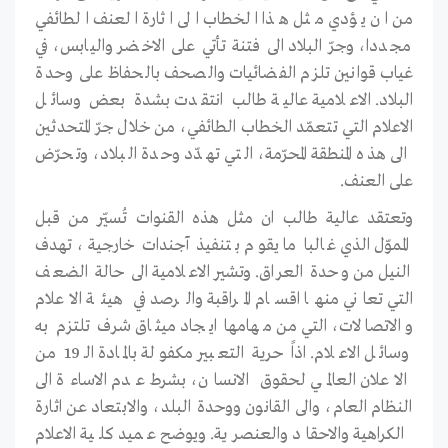
من ان يؤدي مثل هذا الخطاب الى اثارة العنف الطائفي
مجددا، وجرّ البلاد الى فتنة تأتي على الاخضر واليابس، في
غياب قوانين تلزم الفضائيات والصحف بالحفاظ على وحدة
البلاد. الاعلامية عالية طالب انتقدت بشدة بعض وسائل
الاعلام التي تتعمّد الخطاب الطائفي، من خلال جرّ المتحدثين
الى هذه المنطقة المحرّمة، التي تهدّد وحدة البلاد، وتحرّض
على العنف.
وتعتقد عالية طالب ان مثل هذه القنوات تُسيّر من قبل
المموّل الذي غالبا ما يقوم بتنفيذ آجندات خارجية، تهدف
النيل من وحدة العراق. وتشير الاعلامية الى حالة الضعف
التي تعاني منها اقسام المراقبة والرصد في هيئة الاعلام
والاتصالات، التي من مهامها ايجاد ميثاق شرف تلتزم به
وسائل الاعلام. اذاً حرية التعبير مكفولة بالمادة الـ 19 من
الاعلان العالمي لحقوق الانسان، بشرط عدم الاساءة الى
النظام العام، والى القانون ووحدة البلد، والابتعاد عن اثارة
الكراهية والاحقاد والعنصرية. ويوضح عميد كلية الاعلام