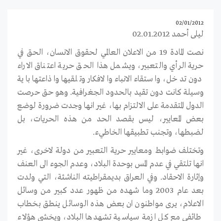
02/01/2012
ليلى أحمد 02.01.2012
نصت المادة 19 من الاعلان العالمي لحقوق الانسان، الحق في
حرية الرأي والتعبير، ويشمل هذا الحق حرية اعتناق الاراء
دون تدخل، واستقاء الانباء والافكار وتلقيها واذاعتها باية
وسيلة كانت دون تقيد بالحدود الجغرافية. وهو حق حرصت
الدول المتقدمة على الالتزام بها، غير انها وجدت ضرورة لوضع
بعض المعايير، ليس بقصد الحد من هذه الحريات، بل
لضبطها، وتجنب تطبيقها الخاطيء.
وتختلف ضوابط ومعايير حرية التعبير من دولة لاخرى، غير
انها تلتقي في عدم المس بوحدة البلاد، وعدم الجوء الى العنف
وإثارة الاحقاد. وفي العراق بديمقراطيته الناشئة، التي ولدت
بعد عام 2003 وما شهده من ظهور عدد كبير من وسائل
الاعلام، يرى مواطنون ان بعض هذه الوسائل ينطق بخطاب
طائفي مع كل ازمة سياسية تشهدها البلاد، ويخشى هؤلاء