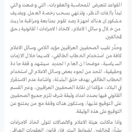
القواعد تتعرض للمحاسبة والعقوبات، التي وضعت والتي
تبدأ بالفات النظر، وتنتهي بسحب رخصة العمل. ويضيف
مشكور ان هناك اجهزة رصد تقوم بمتابعة ومراقبة ما يبث
من خلال وسائل الاعلام، لاتخاذ الاجراءات القانونية بحق
المخالفين.
وحذّر نقيب الصحفيين العراقيين مؤيد اللامي وسائل الاعلام
كافة من استخدام الخطاب الطائفي، لاسيما خلال الازمات
السياسية، موضحا ان العام الجديد سيشهد وقفة جادة
وحقيقية، للحد من لجوء بعض وسائل الاعلام الى استخدام
الخطاب الطائفي بهدف خلق البلبلة، واشاعة عدم الاستقرار
في البلاد، مؤكدا ان نقابة الصحفيين العراقيين، وعبر القسم
القانوني فيها بصدد اعداد وثيقة شرف تلزم جميع الصحفيين
على التوقيع عليها، وستكون هناك وقفة مع من يمتنع عن
التوقيع على هذه الوثيقة.
واذا ماكانت هيئة الاعلام والاتصالات تتولى اتخاذ الاجراءات
بشأن المخالفين لضوابط البث. فان قانون العقوبات العراقي