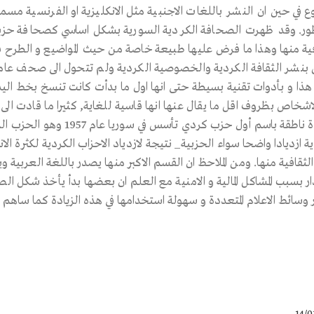
وع في حين ان النشر باللغات الاجنبية مثل الانكليزية او الفرنسية م
. وقد ظهرت الصحافة الكردية السورية بشكل اساسي كصحافة حزبية 
فية منها وهذا ما فرض عليها طبيعة خاصة من حيث المواضيع و الطرح
نشر الثقافة الكردية والخصوصية الكردية ولم تتحول الى صحف عا
 هذا و بأدوات تقنية بسيطة حتى انها اول ما بدأت كانت تنسخ بخط ال
اشخاص بظروف اقل ما يقال عنها انها قاسية للغاية, كثيرا ما قادت ال
جريدة ناطقة باسم أول حزب 
ية ازديادا واضحا سواء الحزبية_ نتيجة لازدياد الاحزاب الكردية لكثرة 
لثقافية منها. ومن الملاحظ ان القسم الاكبر منها يصدر باللغة العربي
ار بسبب المشاكل المالية و الامنية مع العلم ان بعضها بدأ يأخذ شكل ا
ر وسائط الاعلام المتعددة و سهولة استخدامها في هذه الزيادة كما ساهم