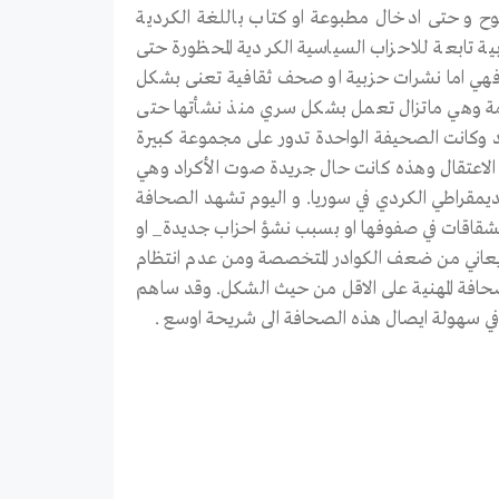
سموح و حتى ادخال مطبوعة او كتاب باللغة الكردية
تابعة للاحزاب السياسية الكردية المحظورة حتى
 فهي اما نشرات حزبية او صحف ثقافية تعنى بشكل
مة وهي ماتزال تعمل بشكل سري منذ نشأتها حتى
يد وكانت الصحيفة الواحدة تدور على مجموعة كبيرة
ى الاعتقال وهذه كانت حال جريدة صوت الأكراد وهي
كردي تأسس في سوريا عام 1957 وهو الحزب الديمقراطي الكردي في سوريا. و اليوم تشهد الصحافة
الانشقاقات في صفوفها او بسبب نشؤ احزاب جديدة_ او
ة ويعاني من ضعف الكوادر المتخصصة ومن عدم انتظام
لصحافة المهنية على الاقل من حيث الشكل. وقد ساهم
 في سهولة ايصال هذه الصحافة الى شريحة اوسع .