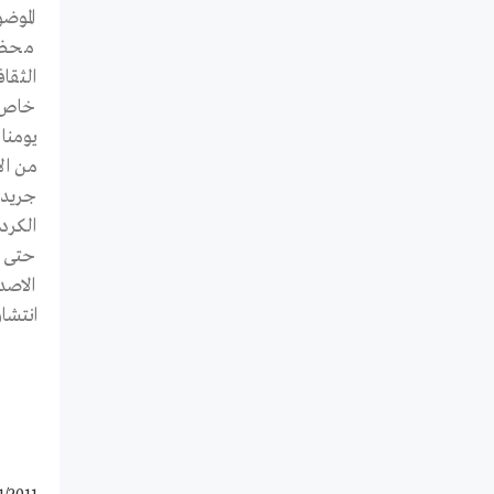
الموض
محظور
الثقا
خاص ب
يومنا
من ال
الكرد
حتى ا
الاصد
انتشا