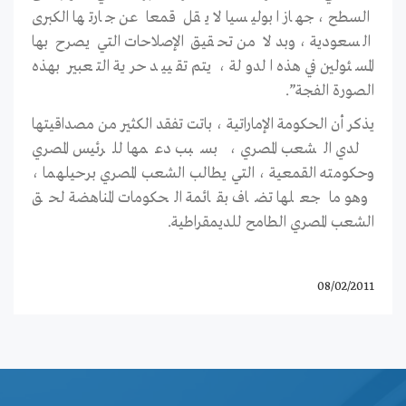
السطح ، جهازا بوليسيا لا يقل قمعا عن جارتها الكبرى
السعودية ، وبدلا من تحقيق الإصلاحات التي يصرح بها
المسئولين في هذه الدولة ، يتم تقييد حرية التعبير بهذه
الصورة الفجة”.
يذكر أن الحكومة الإماراتية ، باتت تفقد الكثير من مصداقيتها
لدي الشعب المصري ، بسبب دعمها للرئيس المصري
وحكومته القمعية ، التي يطالب الشعب المصري برحيلهما ،
وهو ما جعلها تضاف بقائمة الحكومات المناهضة لحق
الشعب المصري الطامح للديمقراطية.
08/02/2011