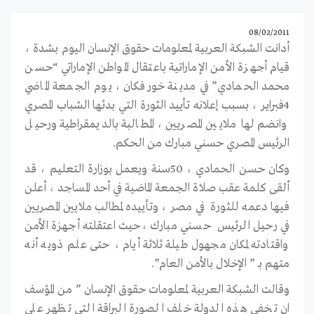
08/02/2011
أدانت الشبكة العربية لمعلومات حقوق الإنسان اليوم بشدة ،
قيام أجهزة الأمن الإماراتية باعتقال المواطن الإماراتي “حسن
محمد الحمادي” في مدينة خورفكان ، يوم الجمعة الماضي
4فبراير ، بسبب إعلانه تأييد الثورة التي بدئها الشباب المصري
وانضم لها ملايين المصريين ، المطالبة بالديمقراطية ورحيل
الرئيس المصري حسني مبارك من الحكم.
وكان حسن الحمادي ، 50سنة ويعمل بوزارة التعليم ، قد
ألقى كلمة عقب صلاة الجمعة الماضية في أحد المساجد ، أعلن
فيها دعمه للثورة في مصر ، وتأييده لمطالب ملايين المصريين
في رحيل الرئيس حسني مبارك ،حيث اعتقلته أجهزة الأمن
واقتادته لمكان مجهول طيلة ثلاثة أيام ، حتى علم ذويه أنه
متهم بـ ” الإخلال بالأمن العام”.
وقالت الشبكة العربية لمعلومات حقوق الإنسان ” من المؤسف
ان تخفي هذه الدولة خلف الصورة البراقة التي تظهر على