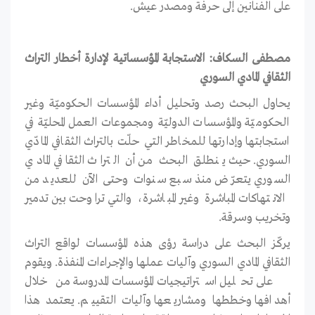
على الفنانين إلى حرفة ومصدر عيش.
مصطفى السكاف: الاستجابة المؤسساتية لإدارة أخطار التراث
الثقافي المادي السوري
يحاول البحث رصد وتحليل أداء المؤسسات الحكوميّة وغير
الحكوميّة والمؤسسات الدوليّة ومجموعات العمل المحليّة في
استجابتها وإدارتها للمخاطر التي حلّت بالتراث الثقافي المادّي
السوري. حيث ينطلق البحث من أن التراث الثقافي المادي
السوري يتعرّض منذ سبع سنوات وحتى الآن للعديد من
الانتهاكات المباشرة وغير المباشرة، والتي تراوحت بين تدمير
وتخريب وسرقة.
يركّز البحث على دراسة رؤى هذه المؤسسات لواقع التراث
الثقافي المادي السوري وآليات عملها والإجراءات المنفذة. ويقوم
على تحليل استراتيجيات المؤسسات المدروسة من خلال
أهدافها وخططها ومشاريعها وآليات التقييم. يعتمد هذا