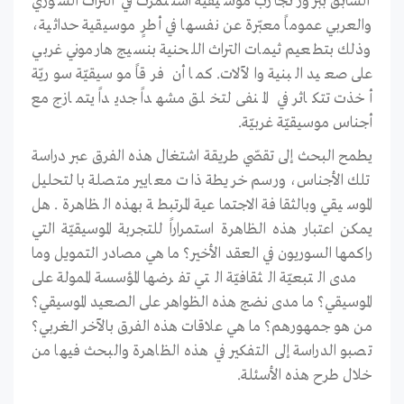
السابق ببروز تجارب موسيقية استثمرت في التراث السوري
والعربي عموماً معبّرة عن نفسها في أطرٍ موسيقية حداثية،
وذلك بتطعيم ثيمات التراث اللحنية بنسيج هارموني غربي
على صعيد البنية والآلات. كما أن فرقاً موسيقيّة سوريّة
أخذت تتكاثر في المنفى لتخلق مشهداً جديداً يتمازج مع
أجناس موسيقيّة غربيّة.
يطمح البحث إلى تقصّي طريقة اشتغال هذه الفرق عبر دراسة
تلك الأجناس، ورسم خريطة ذات معايير متصلة بالتحليل
الموسيقي وبالثقافة الاجتماعية المرتبطة بهذه الظاهرة. هل
يمكن اعتبار هذه الظاهرة استمراراً للتجربة الموسيقيّة التي
راكمها السوريون في العقد الأخير؟ ما هي مصادر التمويل وما
مدى التبعيّة الثقافيّة التي تفرضها المؤسسة الممولة على
الموسيقي؟ ما مدى نضج هذه الظواهر على الصعيد الموسيقي؟
من هو جمهورهم؟ ما هي علاقات هذه الفرق بالآخر الغربي؟
تصبو الدراسة إلى التفكير في هذه الظاهرة والبحث فيها من
خلال طرح هذه الأسئلة.