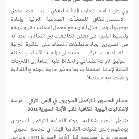
وفي ظل دراسة التجارب المماثلة لبعض البلدان فيما يخصّ
الاستثمار الثقافي للمنشآت الصناعية التراثية وإعادة
توظيفها، ومن خلال المقارنة مع معمل إسمنت دمّر وتاريخه
وتسليط الضوء على بعض التقاطعات بين النماذج، نجد أنه
من الضروري إيجاد منطلقات للحفاظ على الذاكرة التراثية
الصناعية، لذا يركّز البحث على دراسة الأساليب الممكنة
لتوثيق التراث الصّناعي والحفاظ عليه إضافةً إلى المقترحات
الممكنة لإعادة استخدامه بما يحقق حاجة المجتمع الثقافية
والاقتصادية مستقبلاً.
حسام الحسون: التركمان السوريون في المنفى التركي – دراسة
لإشكاليات الهوية الثقافية عقب الأزمة السورية 2011
يتناول البحث إشكالية الهويّة الثقافية للتركمان السوريين
بوصفهم إحدى المكونات الثقافية المهمّة في المجتمع السوري،
ويعرض بدايةً أوضاعهم قبل الأزمة السورية 2011، ويدرس