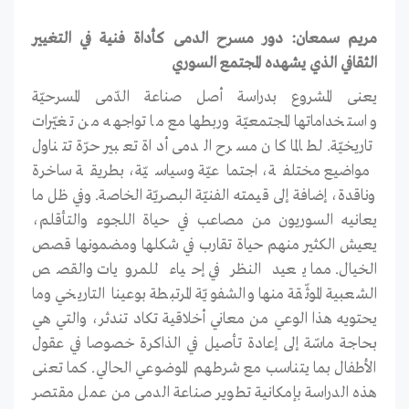
مريم سمعان: دور مسرح الدمى كأداة فنية في التغيير
الثقافي الذي يشهده المجتمع السوري
يعنى المشروع بدراسة أصل صناعة الدّمى المسرحيّة
واستخداماتها المجتمعيّة وربطها مع ما تواجهه من تغيّرات
تاريخيّة. لطالما كان مسرح الدمى أداة تعبير حرّة تتناول
مواضيع مختلفة، اجتماعيّة وسياسيّة، بطريقة ساخرة
وناقدة، إضافة إلى قيمته الفنيّة البصريّة الخاصة. وفي ظل ما
يعانيه السوريون من مصاعب في حياة اللجوء والتأقلم،
يعيش الكثير منهم حياة تقارب في شكلها ومضمونها قصص
الخيال. مما يعيد النظر في إحياء للمرويات والقصص
الشعبية الموثّقة منها والشفويّة المرتبطة بوعينا التاريخي وما
يحتويه هذا الوعي من معاني أخلاقية تكاد تندثر، والتي هي
بحاجة ماسّة إلى إعادة تأصيل في الذاكرة خصوصا في عقول
الأطفال بما يتناسب مع شرطهم الموضوعي الحالي. كما تعنى
هذه الدراسة بإمكانية تطوير صناعة الدمى من عمل مقتصر