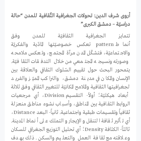
أروى شرف الدين: تحولات الجغرافية الثّقافية للمدن “حالة
دراسيّة – دمشق الكبرى”
تتمايز الجغرافية الثقافيّة للمدن وفق
أنماط pattern تعكس خصوصيّتها المادّية والفكريّة
والاجتماعيّة، فتشكّل المدن مرآة المجتمع، وتعكس ملامحه
وصورته ونسيجه المجتمعي من خلال التدفقات الثقافيّة.
يتمحور البحث حول تقييم السّلوك الثقافي والعلاقة بين
الإنسان والمكان في مدينة دمشق، والتراكب المميّز والفريد
لجغرافيتها الثقافية والملامح المكانيّة للتغيير الثقافي وفق ثلاثة
أبعاد هيكليّة؛ أولاً- التقسيم Division، أي مرجعيات
الروابط الثقافية بين المناطق، وأسباب نشوء مناطق منعزلة
ثقافياً وتقسيمات طبقية واجتماعية. ثانياً- البعد Distance،
أي تأثير ثقافة التنقل والإيجار والتملك على أنماط المدينة.
ثالثاً- الكثافة Density؛ أي تحليل التوزيع الجغرافي للسكان
وعلاقته مع ثقافة العمل والتعليم والسكن. ذلك بهدف