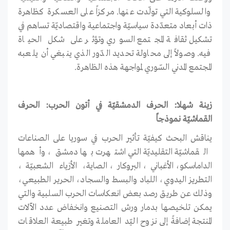
والسلوكية التي تولّدت عنها. مركزاً على العسكرة كظاهرة
ذات أبعاد متعدّدة سياسيّة واجتماعية واقتصاديّة تساهم في
تشكيل ثقافة المجتمع السوري وتؤثر على شكل الحياة
فيه. وصولاً إلى محاولة تحديد الدّور الذي ينبغي أن يلعبه
المجتمع المدني السّوري لمواجهة هذه الظاهرة.
زينة شهلا: الحرف الدمشقيّة في أتون الحرب: الحرف
القماشيّة نموذجاً
يناقش البحث كيفيّة تأثير الحرب في سوريا على الصناعات
القماشيّة التقليديّة التي اشتهرت بها دمشق، وأهمها
الداماسكو، الأغباني، البروكار، الصاية، الأزياء الشعبيّة،
التطريز اليدوي، اللباد والبسط والسجاد، الحرير الطبيعي،
وذلك عن طريق رصد بعض انعكاسات الحرب السلبية والتي
يمكن تلخيصها بدمار ورش التصنيع وانخفاض عدد الآلات
المنتجة إضافةً إلى نزوح اليّد العاملة وتغير طبيعة العلاقات