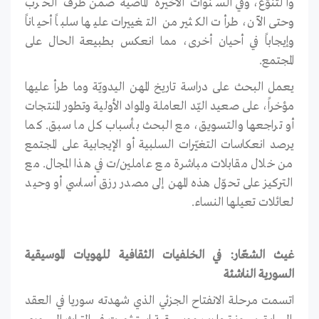
والتنوّع، وفي السنوات الأخيرة الماضية ضمن ظرف الحرب
وحتى الآن، طرأت الكثير من التغييرات عليها سلباً أحياناً
وإيجاباً في أحيان أخرى، مما انعكس بطبيعة الحال على
المجتمع.
يعمل البحث على دراسة تاريخ المهن اليدويّة وما طرأ عليها
مؤخراً، على صعيد اليّد العاملة والمواد الأولية وتطور المنتجات
أو تراجعها والتسويق، مع البحث بأسباب كل ما سبق. كما
يرصد انعكاسات التغيّرات السلبية أو الإيجابية على المجتمع
من خلال مقابلات مباشرة مع عاملين/ت في هذا المجال. مع
التركيز على تحوّل هذه المهن إلى مصدر رزق أساسي أو وحيد
لعائلات تعيلها النساء.
غيث الشعّار: في الخلفيات الثقافية للهويات الموسيقية
السورية الناشئة
اتسمت مرحلة الانفتاح الجزئي الذي شهدته سوريا في العقد