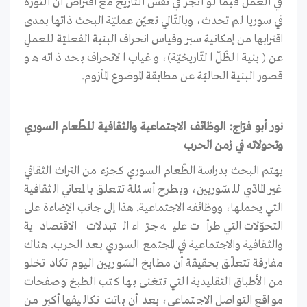
في العمل فيما لو أنجز في نفس التّاريخ مع افتراض أن الثّورة
في سوريا لم تحدث، وبالتّالي تعيّن عمليّة البحث ذاتها بمدى
اقترابها من إمكانية سبر وقياس انحراف البنية الفعليّة للعملِ
عن (بنية الظّلّ التّاريخيّة)، وغياب الانحراف بحد ذاته هو
قصور البنية الحاليّة عن مطابقة الموضوع المأزوم.
نور أبو فرّاج: الوظائف الاجتماعية والثقافية للطّعام السوري
وتحولاته في زمن الحرب
يهتم البحث بدراسة الطّعام السوري كجزء من التراث الثقافي
غير المادّي للسّوريين، ويطرح أسئلة تتعلق بالمعاني الثقافية
التي يحملها، ووظائفه الاجتماعية. هذا إلى جانب الإضاءة على
التحوّلات التي طرأت عليه جرّاء التبدلات الاقتصادية
والثقافية والاجتماعية في المجتمع السوري بعد الحرب. هناك
مفارقة تتعلّق بحقيقة أن مطابخ السّوريين اليوم تكاد تخلو
من الأطباق التقليدية التي تتغنى بها كتب الطبخ وصفحات
مواقع التواصل الاجتماعي، بعد أن باتت تكاليفها أكبر من