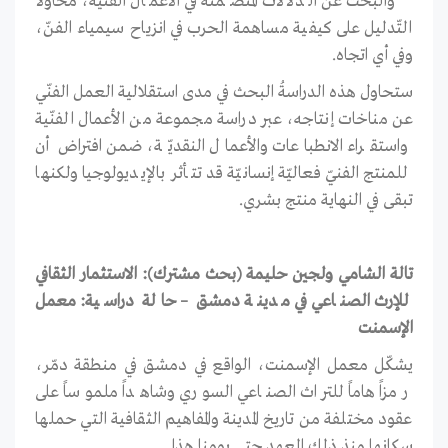
والبحث عن الدّلالات المتضمَنة في الأعمال الفنيّة، محاولاً
التّدليل على كيفية مساهمة الحرب في انزياح سيمياء الفنّ،
وفي أي اتجاه.
ستحاول هذه الدراسةُ البحث في مدى استقلالية العمل الفنّي
عن مناخات إنتاجه، عبر دراسة مجموعة من الأعمال الفنّية
واستقراء الانطباعات والأعمال النقديّة، ضمن افتراض أن
للمنتج الفنيّ فعاليّة إنسانيّة قد تتأثر بالإيديولوجيا ولكنها
تبقى في النهاية منتج بشري.
تالة الشامي ولجين حليمة (بحث مشترك): الاستثمار الثقافي
للإرث الصناعي في مدينة دمشق – حالة دراسية: معمل
الإسمنت
يشكّل معمل الإسمنت، الواقع في دمشق في منطقة دمّر،
رمزاً هاماً للتراث الصناعي السوري وشاهداً ملموساً على
عقود مختلفة من تاريخ المدينة والمفاهيم الثقافية التي حملها
سكانها منذ ذلك العهد حتى يومنا هذا.