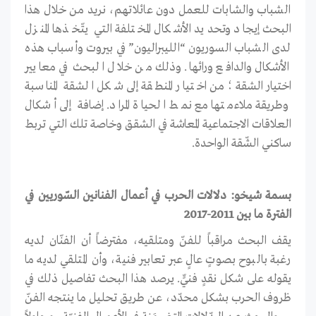
الشباب والشابات للعمل دون عائلاتهم، نريد من خلال هذا
البحث إيجاد وتحديد الأشكال المختلفة التي يتّخذها المنزل
لدى الشباب السوريون “الليبراليون” في بيروت وأسباب هذه
الأشكال والدافع ورائها. وذلك من خلال البحث في معايير
اختيار الشقة؛ من اختيار المنطقة إلى شكل الشقة المناسبة
وطريقة ملاءمتها مع نمط الحياة المراد. إضافة إلى أشكال
العلاقات الاجتماعية المعاشة في الشقق وخاصة تلك التي تربط
ساكني الشّقة الواحدة.
بسمة شيخو: دلالات الحرب في أعمال الفنانين السّوريين في
الفترة ما بين 2011-2017
يقف البحث مراقباً للفنّ ومتلقيه، مفترضاً أن الفنّان لديه
رغبة بالبوح بصوتٍ عالٍ عبر تعابير فنية، وأن المتلقي لديه ما
يقوله على شكل نقدٍ فنيٍّ. يرصد هذا البحث تفاصيل ذلك في
ظروف الحرب بشكل محدّد، عن طريق تحليل ما ينتجه الفنّ