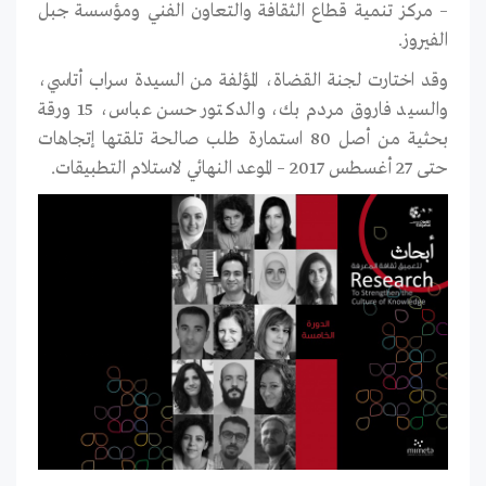
– مركز تنمية قطاع الثقافة والتعاون الفني ومؤسسة جبل
الفيروز.
وقد اختارت لجنة القضاة، المؤلفة من السيدة سراب أتاسي،
والسيد فاروق مردم بك، والدكتور حسن عباس، 15 ورقة
بحثية من أصل 80 استمارة طلب صالحة تلقتها إتجاهات
حتى 27 أغسطس 2017 – الموعد النهائي لاستلام التطبيقات.