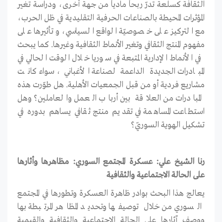
الثقافة كسلعة تدرّ ربحاً مادياً من جهة أخرى، ودراسة تغير
المؤثرات المحيطة بالصناعات الحرفية التقليدية في ظل الحرب،
مع التركيز على خصوصيّة الواقع السياسي، وتأثيرها على
مفهوم المنتج الثقافي وتغير الأنماط الثقافية وغيرها. كما يبحث
في الأنماط الإدارية المتبعة في سوريا خلال الوقت الحالي في
المبادرات الجديدة الداعمة لصناعة الأغباني، سواء كانت
مشاريع فردية أو من قبل الجمعيات الأهلية. هل طوّرت هذه
المبادرات من العلاقة بين أرباب العمل والعاملين؟ وهل
استطاعت المساهمة في تقديم منتج ثقافي يساهم بدوره في
تشكيل الهوية السوريّ؟
رنا الشيخ علي: عسكرة المجتمع السوري: مظاهرها وأثارها
على الحالة الاجتماعية والثقافية
يعالج هذا البحث بوادر ظاهرة العسكرة وتطورها في المجتمع
السوري من خلال توصيفها وتحديد المظاهر المرتبطة بها
ووصف آثارها على الحالة الاجتماعية والثقافية والقيمية