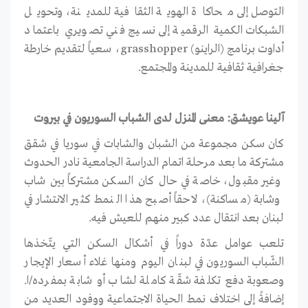
التوصل إلى محاكاة الهوية الثقافية للمدينة، وتحويل
الشبكات الكمية الرقمية إلى نسيج فني تصويري باعتماد
أداوت برنامج (الراينو) grasshopper، سعياً لتقديم خارطة
جغرافية ثقافية للمدينة والمجتمع.
آلينا عويشق: معنى المنزل لدى الشباب السوريون في بيروت
كان سكن مجموعة من الشبان والشابات في سوريا في شقق
مشتركة ما بعد مرحلة اتمام الدراسة الجامعية نادر الحدوث
وغير مقبول، خاصة في حال كان السكن مشتركاً بين شاب
وشابة (مساكنة)، لاحقاً أصبح هذا النمط كثير الانتشار في
لبنان بعد انتقال عدد كبير منهم للعيش فيه.
تلعب عوامل عدّة دوراً في أشكال السكن التي يتّخذها
الشّباب السوريون في لبنان اليوم ومنها غلاء أسعار الإيجار
وصعوبة دفع تكلفة شقّة كاملة لشاب أو شابة بمفرده/ا.
إضافةً إلى اختلاف نمط الحياة الاجتماعية ووفود العديد من