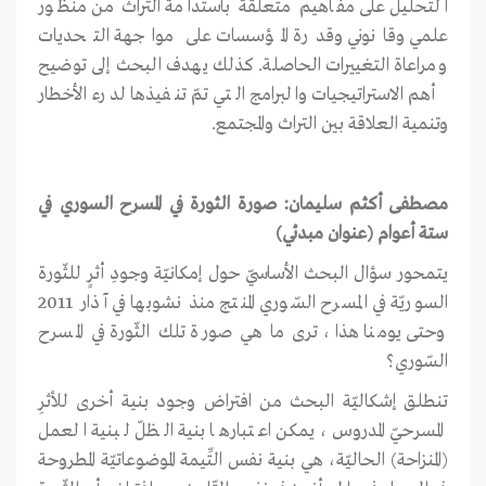
التحليل على مفاهيم متعلقة باستدامة التراث من منظور
علمي وقانوني وقدرة المؤسسات على مواجهة التحديات
ومراعاة التغييرات الحاصلة. كذلك يهدف البحث إلى توضيح
أهم الاستراتيجيات والبرامج التي تمّ تنفيذها لدرء الأخطار
وتنمية العلاقة بين التراث والمجتمع.
مصطفى أكثم سليمان: صورة الثورة في المسرح السوري في
ستة أعوام (عنوان مبدئي)
يتمحور سؤال البحث الأساسيّ حول إمكانيّة وجودِ أثرٍ للثّورة
السوريّة في المسرح السّوري المنتج منذ نشوبها في آذار 2011
وحتى يومنا هذا، ترى ما هي صورة تلك الثّورة في المسرح
السّوري؟
تنطلق إشكاليّة البحث من افتراض وجود بنية أخرى للأثرِ
المسرحيّ المدروس، يمكن اعتبارها بنية الظلّ لبنية العمل
(المنزاحة) الحاليّة، هي بنية نفس التِّيمة الموضوعاتيّة المطروحة