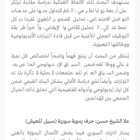
يستهدف البحث تلك الأنماط الغنائية بدراسة مقارنة ترتكز
على أربعة زوايا نظر هي: الكمّ المتداول منها على منصات
التواصل الاجتماعي، تحليل المضمون اللغوي لمفردات كل
نمط غنائي، التحليل المقامي والإيقاعي، وأخيراً طريقة
التوظيف العملي للأغنية من قبل قادة التيارات الأيديولوجية
ووظائفها التعبوية.
يُنتظر من البحث أن ينتج فهماً واضحاً لخصائص كل نمط
غنائي ووظائفه ضمن السياق الإيديولوجي الخاص به،
وضمن السياق العام للمجتمعات المحليّة المتأثرة بتلك
التيّارات. وأيضاً تشي دراسة الأغاني بشكل البناء القيمي ضمن
كل تيار إيديولوجي وأدواته المفاهيمية التي تخلق ذلك الخيال
الجمعي بين المؤدلجين.
علا الشيخ حسن: حرف يدوية سورية (سبيل للعيش)
يمتاز التراث السوري فيما يخصّ الأعمال اليدويّة بالغنى