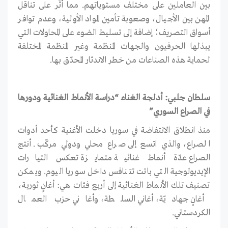
بين العاملين على مختلف مستوياتهم. مما أثّر على تناقل
المهن بين الأجيال، وصعوبة تأمين المواد الأولية، وعدم توافر
أسواق التصريف؛ إضافة إلى تسليط الضوء على المحاولات التي
يبذلها الحرفيون والجهات المنظمة وغير المنظمة المختلفة
لحماية هذه الصناعات من خطر الاندثار المحدّق بها.
سلطان جلبي: أدلجة الغناء “دراسة الأنماط الغنائية ودورها
في الصراع السوري”
منذ انطلاق الانتفاضة في سوريا دخلت الأغنية كأحد أدوات
الصراع، والذي اتسع إلى صراع محلي ودولي مركّب. أنتج
الصراع عدّة أنماط غنائية متمايزة تعكس التيارات
الإيديولوجية التي باتت تتنافس داخل سوريا اليوم. ويمكن
تصنيف تلك الأنماط الغنائية إلى أربع فئات هي: أغانٍ ثورية،
أغانٍ جهاديّة، أغاني السلطة، وأغاني حزب العمال
الكردستاني.