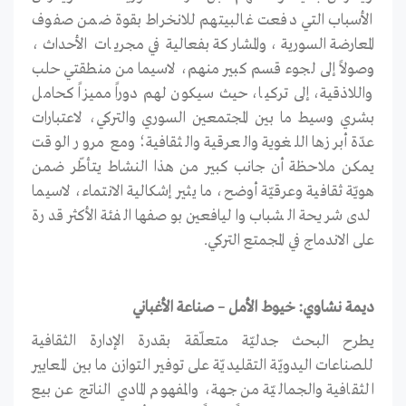
الأسباب التي دفعت غالبيتهم للانخراط بقوة ضمن صفوف
المعارضة السورية، والمشاركة بفعالية في مجريات الأحداث،
وصولاً إلى لجوء قسم كبير منهم، لاسيما من منطقتي حلب
واللاذقية، إلى تركيا، حيث سيكون لهم دوراً مميزاً كحامل
بشري وسيط ما بين المجتمعين السوري والتركي، لاعتبارات
عدّة أبرزها اللغوية والعرقية والثقافية؛ ومع مرور الوقت
يمكن ملاحظة أن جانب كبير من هذا النشاط يتأطّر ضمن
هويّة ثقافية وعرقيّة أوضح، ما يثير إشكالية الانتماء، لاسيما
لدى شريحة الشباب واليافعين بوصفها الفئة الأكثر قدرة
على الاندماج في المجمتع التركي.
ديمة نشاوي: خيوط الأمل – صناعة الأغباني
يطرح البحث جدليّة متعلّقة بقدرة الإدارة الثقافية
للصناعات اليدويّة التقليديّة على توفير التوازن ما بين المعايير
الثقافية والجماليّة من جهة، والمفهوم المادي الناتج عن بيع