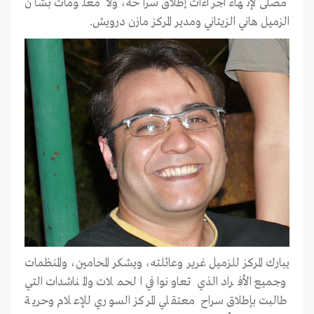
مصلى لإنهاء اجراءات إطلاق سراحه، ولا معلومات بشأن
الزميل هاني الزيتاني ومدير المركز مازن درويش.
يبارك المركز للزميل غرير وعائلته، ويشكر المحامين، والمنظمات
وجميع الأفراد الذي تعاونوا في الحملات والمناشدات التي
طالبت بإطلاق سراح معتقلي المركز السوري للإعلام وحرية