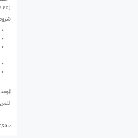
(US$2,562.80) للتحقيق عند انتهائه.
شروط 
الموعد الن
للمزي
6/2017