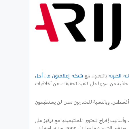
بالتعاون مع
ة الخيرية
شبكة إعلاميون من أجل
تدريب 20 صحافيا وصحافية من سوريا على تنفيذ تحقيقات عن أخلاقيات
 التدريبية الأولى في أسطنبول/ تركيا، ما بين 31 تموز/ يوليو و4 آب/ أغسطس. وبالنسبة للمتدربين ممن لن يستطيعون
 وأساليب إخراج المحتوى للملتيميديا مع تركيز على
الصحافة الرقمية وتدقيق التحقيقات قبل النشر واستراتيجيات النشر. ويدفع المشروع ما يعادل 2000 جنيه استرليني