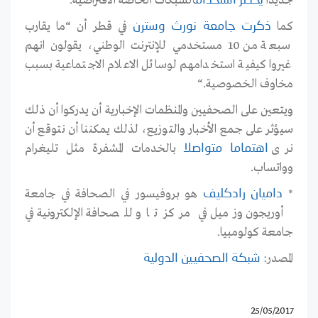
جديدا
الشبكات الخاصة الافتراضية
.
يحظر استخدام
كما
في قطر أن “ما يقارب
ذكرت جامعة نورث وسترن
سبعة من 10 مستخدمي للإنترنت الوطني، يقولون انهم
غيروا كيفية استخدامهم لوسائل الاعلام الاجتماعية بسبب
مخاوف الخصوصية
“.
ويتعين على الصحفيين والمنظمات الإخبارية أن يدركوا أن ذلك
سيؤثر على جمع الأخبار والتوزيع، لذلك يمكننا أن نتوقع أن
نرى
بالخدمات المشفرة مثل تليغرام
اهتماما متواصلا
وواتساب.
*
هو بروفيسور في الصحافة في جامعة
داميان رادكليف
أوريجون وزميل في مركز تاو للصحافة الإلكترونية في
جامعة كولومبيا.
المصدر:
شبكة الصحفيين الدولية
25/05/2017