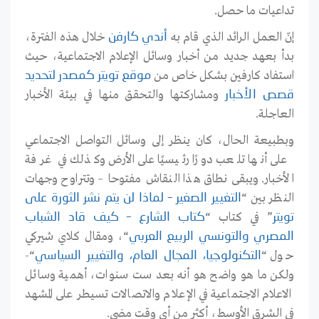
تداعيات ما حصل.
إنّ العمل الرائد الذي قام به
خلال هذه الفترة،
أندي كارفن
بدأ بعهد جديد من أخبار وسائل الإعلام الاجتماعية، حيث
استفاد كارفين بشكل خاص من
موقع تويتر
كمصدر لتحديد
ومشاركتها والتحقق منها في بيئة الأخبار
قصص الأخبار
العاجلة
.
وبطبيعة الحال، كان ينظر إلى وسائل التواصل الاجتماعي
على أنها تلعب دورًا رئيسيًا على الأرض وكذلك في غرفة
الأخبار. ويبقى نطاق هذا النقاش مفتوحا – وتتراوح وجهات
النظر بين “
التغيير الصغير – لماذا لن يتم نشر الثورة على
” في كتاب “
تويتر
كتاب الشارع – كيف قاد الشباب
“، ومقال كلاي شيركي
المصري والتونسي الربيع العربي
حول “
“-
التكنولوجيا، المجال العام، والتغيير السياسي
ولكن ما هو واضح هو أنه بعد ست سنوات، أهمية وسائل
الاعلام الاجتماعية في الإعلام والاتصالات تسيطر على المشهد
في الشرق الأوسط، أكثر من أي وقت مضى
.