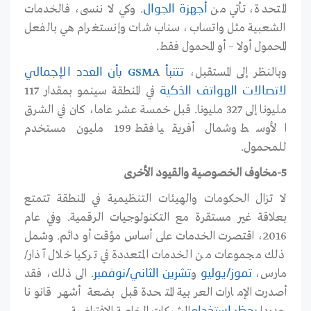
المتحدة، تأتي من
. وكي لا ننسى، فالخدمات
أجهزة الجوال
الشعبية مثل واتساب، سناب شات وإنستغرام هي بالفعل
المحمول أولا – أو المحمول فقط
.
وبالنظر إلى المستقبل،
GSMA
تتنبأ
بأن العدد الإجمالي
في المنطقة سينمو بمقدار 117
لاتصالات الهواتف الذكية
مليونا إلى 327 مليونا. قبل خمسة عشر عاما، كان في الشرق
الأوسط وشمال أفريقيا فقط 199 مليون مستخدم
للمحمول.
5-مخاوف الخصوصية والقيود الأخرى
لا تزال الحكومات والهيئات التنظيمية في المنطقة تتمتع
بعلاقة غير مستقرة مع التكنولوجيات الرقمية. وفي عام
2016، اقتصرت الخدمات على أساس مؤقت أو دائم. وشمل
ذلك مجموعات من الخدمات المتعددة في تركيا خلال آذار/
مارس،
و
. الى ذلك، فقد
تموز/يوليو
تشرين الثاني/نوفمبر
أصدرت الإمارات العربية المتحدة قبل بضعة أشهر قانونا