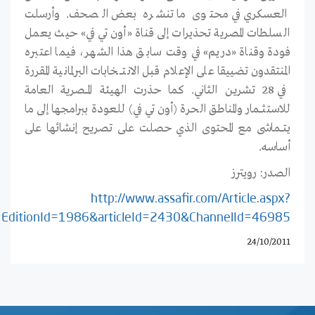
العسكري في محتوى ما تنشره بعض الصحف. وأرسلت
السلطات المصرية تحذيرات إلى قناة «أون تي في» حيث يعمل
فودة وقناة «دريم» في وقت سابق هذا الشهر، فيما اعتبره
المنتقدون تضييقا على الإعلام قبل الانتـــخابات البرلمانية المقررة
في 28 تشرين الثاني. كما حذرت الهيئة المـــصرية العامة
للاستثـــمار والمناطق الحرة (أون تي في) للعودة ببرامجها إلى ما
يتـــماشى مع المحتوى الذي حصلت على تصريح إنشائها على
أساسه.
الصدر: رويترز
http://www.assafir.com/Article.aspx?
EditionId=1986&articleId=2430&ChannelId=46985
24/10/2011