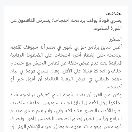
24/10/2011
يسـري فـودة يوقـف برنامجـه احتجـاجـا: يتعـرض المدافعـون عـن
الثـورة لضغـوط
السفير
أعلن مذيع برنامج حواري شهير في مصر أنه سيوقف تقديم
برنامجه حتى إشعار آخر، احتجاجا على الضغوط الرقابية
المتزايدة بعد عدم عرض حلقة عن تعامل الجيش مع احتجاج
خلف وراءه 25 قتيلا على الأقل. وقال يسري فودة في بيان
«هذه طريقتي في فرض الرقابة الذاتية: أن أقول خيرا أو
أصمت».
وكان من المقرر أن يقدم فودة الذي تعرض برنامجه قناة
يملكها رجل الأعمال البارز نجيب ساويرس، حلقة يستضيف
فيها الأديب المصري علاء الاسواني، وابراهيم عيسى مقدم
البرامج ورئيس تحرير إحدى الصحف الخميس الماضي. وتحدث
فودة عن وجود «تدهور ملحوظ في حرية الإعلام المهني في