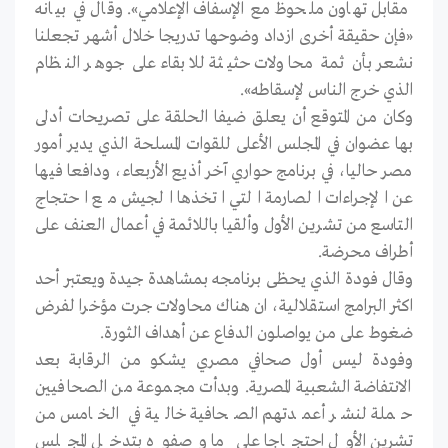
مقابل تهاون ملحوظ مع الإسفاف الإعلامي». وقال في بيانه
«فإن حقيقة أخرى ازداد وضوحها تدريجا خلال أشهر تجعلنا
نشعر بأن ثمة محاولات حثيثة للابقاء على جوهر النظام
الذي خرج الناس لإسقاطه».
وكان من المتوقع أن يعلق ضيفا الحلقة على تصريحات أدلى
بها عضوان في المجلس الأعلى للقوات المسلحة الذي يدير أمور
مصر حاليا، في برنامج حواري آخر أذيع الأربعاء، ودافعا فيها
عن الإجراءات الصارمة التي اتخذها الجيش مع احتجاج
التاسع من تشرين الأول وألقيا باللائمة في أعمال العنف على
أطراف محرضة.
وقال فودة الذي يحظى برنامجه بمشاهدة جيدة ويعتبر أحد
اكثر البرامج استقلالية، ان هناك محاولات جرت مؤخرا لفرض
ضغوط على من يواصلون الدفاع عن أهداف الثورة.
وفودة ليس أول صحافي مصري يشكو من الرقابة بعد
الانتفاضة الشعبية المصرية. وبدأت مجموعة من الصحافيين
حملة لنشر أعمدتهم الصحافية خالية في الخامس من
تشرين الأول احتجاجا على ما وصفوه بتدخل المجلس