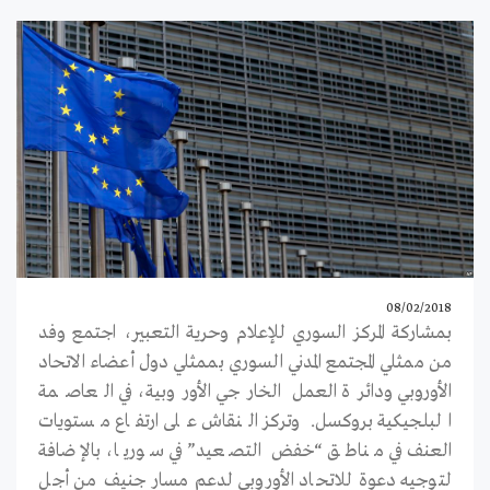
08/02/2018
بمشاركة المركز السوري للإعلام وحرية التعبير، اجتمع وفد
من ممثلي المجتمع المدني السوري بممثلي دول أعضاء الاتحاد
الأوروبي ودائرة العمل الخارجي الأوروبية، في العاصمة
البلجيكية بروكسل. وتركز النقاش على ارتفاع مستويات
العنف في مناطق “خفض التصعيد” في سوريا، بالإضافة
لتوجيه دعوة للاتحاد الأوروبي لدعم مسار جنيف من أجل