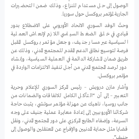
الوصول إلى حل مستدام للنزاع، وذلك ضمن التحضيرات
الجارية لمؤتمر بروكسل حول سوريا.
وحثّ الوفد السوري الاتحاد الأوروبي على الاضطلاع بدور
قيادي في خلق الضغط السياسي اللازم لإنعاش العملية
السياسية عبر مسار جنيف، وجعل مؤتمر بروكسل المقبل
فرصة لتوسيع نطاق الدعم المقدم للمجتمع المدني، وذلك عن
طريق ضمان المشاركة الدائمة في العملية السياسية، وإنشاء
دور لرصد المجتمع المدني من أجل تنفيذ الالتزامات الواردة في
مؤتمر بروكسل.
وأشار مازن درويش – رئيس المركز السوري للإعلام وحرية
التعبير – إلى أن “التآكل الكامل للاتفاقات والضمانات من
جانب روسيا، ناهيك عن مهزلة مؤتمر سوتشي، يثبت حاجة
شركائنا الأوروبيين إلى إعادة معايرة عملية جنيف على وجه
السرعة، وإضفاء الطابع المركزي على دور المجتمع المدني، ونقل
قضايا مثل حماية المدنيين والإفراج عن المعتقلين والوصول إلى
جنيف”.