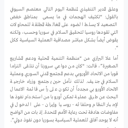
وعلق المدير التنفيذي لمنظمة اليوم التالي معتصم السيوفي
بالقول: “تكثيف الهجمات في ما يسمى بمناطق خفض
التصعيد لا يسلط الضوء على المغالطة المطلقة للمحاولات
التي تقودها روسيا لتحقيق السلام في سوريا وحسب، ولكنه
يقوض أيضاً بشكل مباشر مصداقية العملية السياسية ككل
“.
أما علا البرازي من “منظمة التنمية المحلية ودعم المشاريع
الصغيرة”، قالت: “كان من دواعي سرورنا أن نتلقى التزاما
قويا من الاتحاد الأوروبي بدعم المجتمع المدني السوري وعملية
السلام في جنيف. لذلك نأمل حين يجتمع وزراء خارجية
الاتحاد الأوروبي مجدداً أن تكون على رأس قائمة الاعمال
البحث عن طرق عملية تمكن أوروبا من استخدام نفوذها
لإجبار النظام وحلفائه – روسيا وإيران – على الدخول في
مفاوضات هادفة تحت رعاية الأمم المتحدة. إذ بات من الواضح
أنه لا يوجد آفاق للعملية السياسية بسوريا دون نفوذ دولي”.