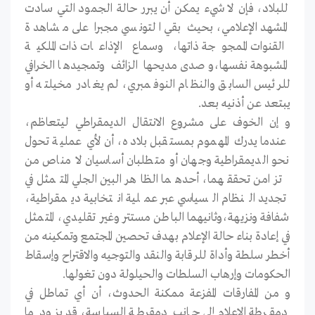
للبلاد، فإن لا شيء يمكن أن يبرر حالة الجمود التي سادت
المشهد الإعلامي، بحيث بقي التونسي مجبرا على مشاهدة
القنوات الممجوجة ذاتها، وسماع الإذاعات ذات الملكية
المشبوهة نفسها،وصدى مديحها الزائف وتمجيدها الخرافي
للرئيس السابق والنظام النوفمبري، لم يغادر مخيلته أو
يبتعد عن أذنيه بعد.
و إن الخوف على مشروع الانتقال الديمقراطي ليتعاظم،
عندما يدرك المهموم بمستقبل بلاده، أن لأي عملية تحول
نحو الديمقراطية وجهان أو متطلبان أساسيان لا مناص من
تزامن تحققهما، أحدهما الظاهر البين الجلي المتمثل في
تجديد النظام السياسي عبر عملية انتخابية ديمقراطية،
شفافة ونزيهة،وثانيهما الباطن مستتر وغير تقليدي، المتمثل
في إعادة بناء حالة الإعلام بهدف تحصين المجتمع وتمكينه من
أخطر سلطة وأداة للرقابة والنقد والتوجيه والاقتراح وإسقاط
الحكومات وإرهاب السلطات والحيلولة دون تغولها.
و من المفارقات المفزعة ممكنة الحدوث، أن أي تماطل في
دمقرطة الإعلام إلى جانب دمقرطة السياسة، قد يزود ما