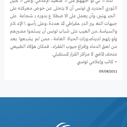
تلك التي تواجههم على الصعيد الإعلامي،وعلى الجيل
الثوري الجديد في تونس أن لا يتخلى عن خوض معركته على
الجبهتين،وأن يعمل على الاضطلاع بدوره بشجاعة على
جبهات التغيير الديمقراطي المتعددة،وعلى رأسها الإعلام
والسياسة..من العيب على شباب تونس أن يسلموا مصيرهم
وثورتهم لديناصورات الحياة العامة، ممن لم يشبعوا بعد
من لعق الدماء وإفراغ جيوب الفقراء، فمكان هؤلاء الطبيعي
متحف الماضي لا مراكز القرار المستقبلي.
• كاتب وإعلامي تونسي
09/08/2011