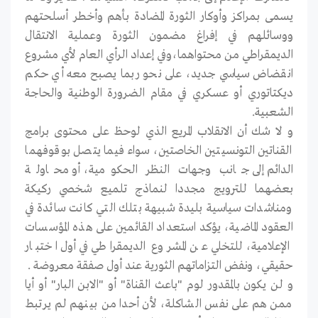
يسمى بمراكز وأوكار الثورة المضادة بأهم وأخطر أسلحتهم
ووسائلهم في إفراغ مضمون الثورة وعملية الانتقال
الديمقراطي من محتواهما،وفي إعداد الرأي العام لأي مشروع
انقضاض سياسي جديد، على نحو ربما يصبح معه أي حكم
ديكتاتوري أو عسكري في مقام الضرورة الوطنية والحاجة
الشعبية.
و لا شك أن الانقلاب المريع الذي لوحظ على محتوى برامج
القناتين التونسيتين الخاصتين، سواء فيما يتصل بوقوفهما
الدائم إلى جانب وجهات النظر الحكومية، أو محاولة
بعضهما للترويج مجددا لنماذج تلميع شخصي ركيكة
ومناشدات سياسية بليدة شبيهة بتلك التي كانت سائدة في
العقود الماضية، يؤكد استعداد القائمين على هذه المؤسسات
الإعلامية، للتخلي عن المشروع الديمقراطي في أول اختبار
حقيقي، ونفض التزاماتهم الثورية عند أول صفقة معروضة .
و لن يكون بالمقدور لوم "باعث القناة" أو "الابن البار" أو أيا
ممن هم على نفس الشاكلة، لأن أحدا من بينهم لم يرتبط