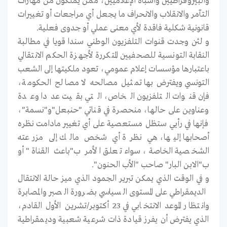
والبيروقراطيين وأشباه الإعلاميين، ممن يملكون من مهارات
التآمر والانقلاب والانحراف ما يجعل أي مراجعات أو تغييرات
قانونية شكلية فاقدة لأي معنى عملي أو جدوى فعلية.
و لئن وجدت قنوات التلفزيون الوطني سندا قويا في مطالبة
النقابة التونسية للصحفيين المتكررة لأجهزة الحكم الانتقالي
باعتبارها مؤسسات إعلام عمومي، تعود ملكيتها إلى الشعب
التونسي ويفترض بها تمثيل مصالحه لا مصالح الحكومة،
فإن قنوات التلفزيون الخاص، التي بقيت عددا وعدة
وعناوين على حالها، منحصرة في قناتي "حنبعل"و"نسمة"،
فإنها في رأيي ستظل مستعصية على أي تغيير مادامت نظره
أصحابها إليها، هي نظرة أي شخص مالك إلى مزرعته
الشخصية الخاصة، سواء تعلق الأمر ب"باعث القناة" أو
ب"الابن البار" صاحب "الأب الحنون".
و في الوقت الذي يمكن تبرير الجمود الذي ميز حالة الانتقال
الديمقراطي على المستوى السياسي بضرورة الصبر والمصابرة
وانتظار الموعد الانتخابي في 23 أكتوبر/تشرين الأول القادم،
الذي يفترض أن يفرز قيادة ذات شرعية شعبية وديمقراطية