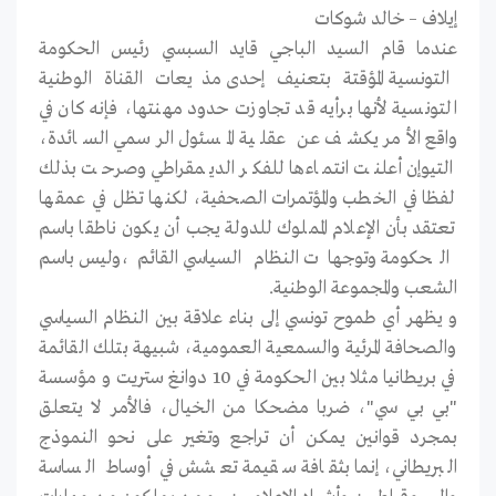
إيلاف – خالد شوكات
عندما قام السيد الباجي قايد السبسي رئيس الحكومة
التونسية المؤقتة بتعنيف إحدى مذيعات القناة الوطنية
التونسية لأنها برأيه قد تجاوزت حدود مهنتها، فإنه كان في
واقع الأمر يكشف عن عقلية المسئول الرسمي السائدة،
التيوإن أعلنت انتماءها للفكر الديمقراطي وصرحت بذلك
لفظا في الخطب والمؤتمرات الصحفية، لكنها تظل في عمقها
تعتقد بأن الإعلام المملوك للدولة يجب أن يكون ناطقا باسم
الحكومة وتوجهات النظام السياسي القائم،وليس باسم
الشعب والمجموعة الوطنية.
و يظهر أي طموح تونسي إلى بناء علاقة بين النظام السياسي
والصحافة المرئية والسمعية العمومية، شبيهة بتلك القائمة
في بريطانيا مثلا بين الحكومة في 10 دوانغ ستريت و مؤسسة
"بي بي سي"، ضربا مضحكا من الخيال، فالأمر لا يتعلق
بمجرد قوانين يمكن أن تراجع وتغير على نحو النموذج
البريطاني، إنما بثقافة سقيمة تعشش في أوساط الساسة