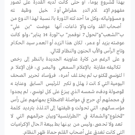
بهذا المشروع يوما، أو حتى كانت لديه القدرة على تصور
مفهوم الإعلام الديمقراطي أو تخيل وظيفته
ومسؤولياته،وكل ما أحدثته الثورة بالنسبة لهذا النوع من
أصحاب القنوات والإذاعات، أنها عوضت "بن علي"
ب"الشعب"و"تحول 7 نوفمبر" ب"ثورة 14 يناير"،ولو كانت
عوضته بزيد أو عمر، لكان هذا الزيد أو العمر سيد الحكام
وتاج الرأس والأب الحنون والنظام المثالي.
و على الرغم من كثرة عناوينه الجديدة بالنظر إلى رخص
تكاليفه مقارنة بالإعلام السمعي والبصري، فإن الإعلام
التونسي المكتوب لم يختلف أمره، فرؤساء تحرير الصحف
اليومية التي كانت تهلل وتكبر للرئيس السابق وعنايته
الموصولة ودفء شمسه الذي يبزغ على كل تونسي، لم يجدوا
في مجملهم أي حرج في مواصلة الاضطلاع بمهامهم على رأس
مؤسساتهم، التي تحولت وظيفتها إلى التلذذ بترديد كلمة
"المخلوع"والشماتة في "الطرابلسية"وبيان جرائمهم التي لا
تعد ولا تحصى،وليس من بينها بطبيعة الحال الإكراميات
التي كانت تغدق على أصحاب القلم حماة ظهر النظام.