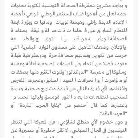
و يواجه مشروع دمقرطة الصحافة التونسية المكتوبة تحديات
جمة لعل من أهمها غياب المستثمر الوطني الواعي بأهمية
الإعلام الديمقراطي،وهيمنة لوبيات ومافيات وبؤر تابعة
للنظام السابق على قطاعات ذات صلة وثيقة بصناعة
الصحافة الورقية من قبيل التوزيع والطباعة
والإعلان،وضعف التأهيل على مستوى الموارد البشرية التي
حرمت من تكوين وتعليم صحافة حرة وديمقراطية طيلة
عقود، فضلا عن انتماء جل القيادات الصحفية ثقافة وعقلية
وسلوكا إلى مدرسة "الديكتاتور"وتلوث الكثير منها بصفقات
أو مؤامرات أو انحرافات العهد السابق،وعجزها المفترض
وافتقادها لأي قدرة بالتالي عن قيادة مشاريع صحفية جديدة
تستجيب لتطلعات ما بعد الثور ةومسؤولياتها الجسام،
باعتبارها كما قال أحدهم من "بقايا الحرب الباردة" أو
"العهد البائد".
و دون خضوع لأي منطق تشاؤمي، فإن المعركة التي تنتظر
التونسيين في المجال السياسي، لا تقل خطورة أو مصيرية عن