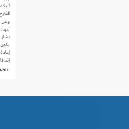
البلا
المقت
وعن أ
لبهاء
يشار 
يكون 
إعادة
إضافة
1/2011