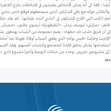
د أيضا، لافتا إلى أنه يمكن لأشخاص يعيشون في المحافظات خارج القاهرة
رح والنقاش حوله مع باقي المشاركين الذين سيجمعهم موقع خاص بنادي 
هم الكتب التي اقترح المشاركون في النادي البدء بقراءتها، ثم عقد 
 طاهر، «عزازيل» ليوسف زيدان، «الطنطورية» لرضوى عاشور، «حجرتان وص
إلى أن فريق «شاب خد خطوة»، يضم مجموعة من الشباب يهدفون بشكل 
الإنترنت وخاصة «فيس بوك» الذي يقضي الشباب أوقاتا طويلة جدا أمامه ف
 استخدامها بشكل يحقق فائدة للمجتمع وللشباب أنفسهم. ونفذ الفريق بر
 إلى مشروعين خيريين، وعدد من حملات التوعية وأخيرا مشروع نادي «
28/1