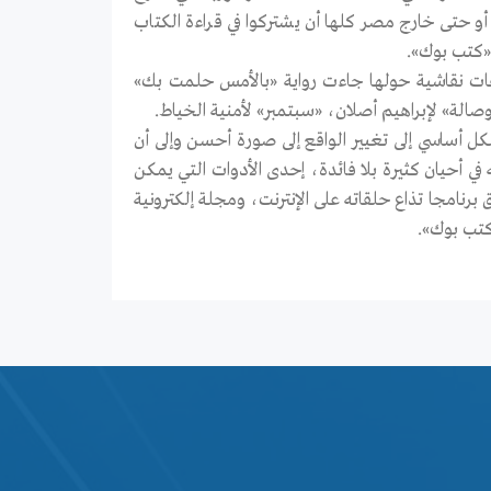
 أو حتى خارج مصر كلها أن يشتركوا في قراءة الكتاب
«كتب بوك».
حلقات نقاشية حولها جاءت رواية «بالأمس حلمت بك»
الة» لإبراهيم أصلان، «سبتمبر» لأمنية الخياط.
أساسي إلى تغيير الواقع إلى صورة أحسن وإلى أن
ي أحيان كثيرة بلا فائدة، إحدى الأدوات التي يمكن
نامجا تذاع حلقاته على الإنترنت، ومجلة إلكترونية
كتب بوك».