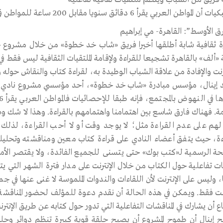
المواطن العربي يقرأ 6 دقائق سنويا مقابل 200 ساعة للمواطن في الدول المتقدمة
ق الأوسط”: القاهرة- مي إبراهيم
ة ثقافية شابة أطلقها أخيرا فريق «شاب خد خطوة» من خلال مشروع
«ألف» بالقاهرة تشجيعا للقراءة ولإقامة الملتقيات الثقافية ليس فقط في
ترنت والإفادة من علاقة الشباب الوطيدة به، لقراءة كتاب والنقاش حوله 
إينال، مؤسس مبادرة «شاب خد خطوة»، أحد مؤسسي مشروع نادي «كتب 
دمة. فهناك فارق شاسع بين اهتمامنا واهتمامهم بالقراءة. وهذا لا شك 
ا لهم على عدم القراءة مثل؛ لا يوجد وقت أو لا أحب القراءة، لذلك
ءة، حيث يتفق أعضاء النادي على قراءة كتاب معين ومناقشته وتحلي
ة الرسمية لـ«كتب بوك» حتى يتسنى للجميع الفائدة، ولا يقتصر الأمر
ت تفاعلية حول الكتاب من خلال الإنترنت على مدار فترة الشهر التي يتم
، وليس على الإنترنت لأن اللقاءات والندوات الملموسة لا غنى عنها في
رنت فقط. ويمكن في هذه الحالة أن نقدم دعوة للمؤلف لحضور المناقشة 
 أن يشارك في المناقشات التفاعلية التي تدور حول كتابه عن طريق الإنترن
 إينال أن طموح المشروع أن يصبح حلقة قوية كبيرة تنظم دوائر وحل