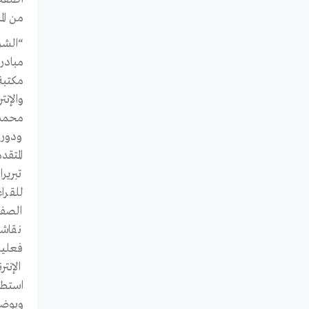
من المبكيات أن 
“الشر
مبادر
مكتبة 
والإن
محمد 
المتق
تبرير
للقرا
الصفح
نقاشا
فعليا
الإنت
استطاع
ويوضح