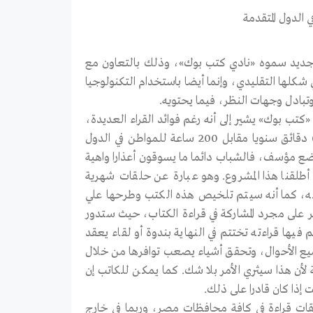
 جديد سموه «نادي كتب بوك»، وذلك بالتعاون مع
 شكلها التقليدي، وإنما أيضا باستخدام التكنولوجيا
وتبادل وجهات النظر، فيما يحتويه.
بوك» يشير إلى أنه رغم فوائد القراء العديدة،
ودورها في النهوض بالمجتمع، فإنه طبقا للإحصائيات فالمواطن العربي يقرأ 6 دقائق سنويا مقابل 200 ساعة للمواطن في الدول
وضع مؤسف، فالشباب دائما ما يسوقون أعذارا واهية
 أطلقنا هذا المشروع. وهو عبارة عن حلقات شهرية
له، كما أنه سيتم تلخيص هذه الكتب وطرحها علي
 على مجرد المشاركة في قراءة الكتاب، حيث ستدور
 فيها قراءته تختتم في النهاية بندوة أو لقاء يعقد
 جميع الأحوال، وتحقق أشياء يصعب توافرها من خلال
لأن هذا سيثري الأمر بلا شك. كما يمكن للكاتب إن
ت إذا كان قادرا على ذلك.
قات قراءة في كافة محافظات مصر، وربما في خارج