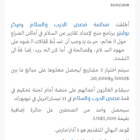
02/02/2018
أطلقت
و
منظمة قصص الحرب والسلام
مركز
برنامج منح لإعداد تقارير عن السلام في أماكن الصراع
بوليتزر
حول العالم، حيث يتوجب أن تسلّط المقالات الضوء على
جهود السلام، والمصالحة في أماكن الحرب، إضافةً الى
التشدد.
سيتم اختيار 3 مشاريع ليحصل معدّوها على مبالغ ما بين
$5000 و$20,000.
سيقدّم الفائزون أعمالهم على منصة أمام لجنة تحكيم في
قمة
في 11 نيسان/ابريل في نيويورك.
قصص الحرب والسلام
سيحصل واحد من الصحفين عل جائزة إضافية
بقيمة US$5,000.
الموعد النهائي للتقديم هو 1 آذار/مارس.