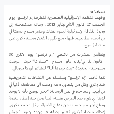
05/02/2012
وجّهت المنظمة الإسرائيلية العنصرية المتطرفة إم ترتسو، يوم
الجمعة 27 كانون الثاني/يناير 2012، رسالة مستعجلة إلى
وزيرة الثقافة الإسرائيلية ليمور لفنات ومدير مسرح تسفتا في
تل أبيب، تطالبهما فيها بمنع ظهور الفنان محمد بكري على
منصة المسرح.
وتظاهر العشرات من ناشطي “إم ترتسو” يوم الاثنين 30
كانون الثاني/يناير أمام مسرح “تسفتا” حيث عرضت
مسرحيته الجديدة “بيت برناردا ألبا” للشاعر لوركا جبريالي.
كما قامت “إم ترتسو” بسلسلة من النشاطات التحريضية
ضد بكري وكل من يتعاون معه ودعت الى مقاطعته فنياً في
تل أبيب. ومما جاء في نص الرسالة: “نحن نوضح بأنه لا يوجد
لدينا أي شيء ضد العرض نفسه، إنما نحن ضد إعطاء منصة
ودفع أجر من حساب من يدفع الضرائب لمثل محمد بكري.
إعطاء منصة لبكري تعتبر بصقه في وجوه جنود الجيش