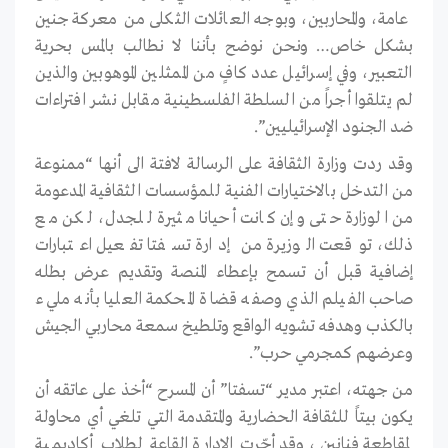
عامة، والمحاربين، وبوجه العائلات الثكلى من معركة جنين
بشكل خاص… ونحن نوضح بأننا لا نطالب بالمس بحرية
التعبير، وفي إسرائيل عدد كافٍ من الممثلين الموهوبين والذين
لم يتلقوا أجراً من السلطة الفلسطينية مقابل نشر افتراءات
ضد الجنود الإسرائيليين”.
وقد ردت وزارة الثقافة على الرسالة لافتة الى أنها “ممنوعة
من التدخل بالاختيارات الفنية للمؤسسات الثقافية المدعومة
من الوزارة حتى وإن كانت أحيانا مثيرة للجدل، لكن مع
ذلك، توقعت الوزيرة من إدارة تسفتا تفعيل اعتبارات
إضافية قبل أن تسمح بإعطاء المنصة وتقديم عرض بطله
صاحب الفيلم الذي وصفه قضاة المحكمة العليا بأنه مليء
بالكذب وهدفه تشويه الواقع وتلطيخ سمعة محاربي الجيش
وعرضهم كمجرمي حرب”.
من جهته، اعتبر مدير “تسفتا” أن المسرح “أخذ على عاتقه أن
يكون بيتاً للثقافة الحضارية والمتقدمة التي تلغي أي محاولة
لمقاطعة فنانين، وقد أجّرت الادارة القاعة لطلاب أكاديمية