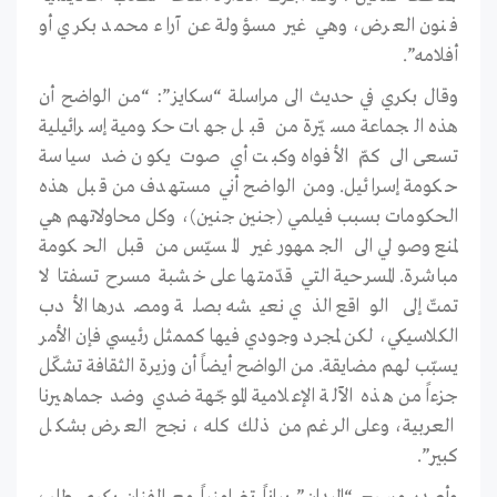
فنون العرض، وهي غير مسؤولة عن آراء محمد بكري أو
أفلامه”.
وقال بكري في حديث الى مراسلة “سكايز”: “من الواضح أن
هذه الجماعة مسيّرة من قبل جهات حكومية إسرائيلية
تسعى الى كمّ الأفواه وكبت أي صوت يكون ضد سياسة
حكومة إسرائيل. ومن الواضح أني مستهدف من قبل هذه
الحكومات بسبب فيلمي (جنين جنين)، وكل محاولاتهم هي
لمنع وصولي الى الجمهور غير المسيّس من قبل الحكومة
مباشرة. المسرحية التي قدّمتها على خشبة مسرح تسفتا لا
تمتّ إلى الواقع الذي نعيشه بصلة ومصدرها الأدب
الكلاسيكي، لكن لمجرد وجودي فيها كممثل رئيسي فإن الأمر
يسبّب لهم مضايقة. من الواضح أيضاً أن وزيرة الثقافة تشكّل
جزءاً من هذه الآلة الإعلامية الموجّهة ضدي وضد جماهيرنا
العربية، وعلى الرغم من ذلك كله، نجح العرض بشكل
كبير”.