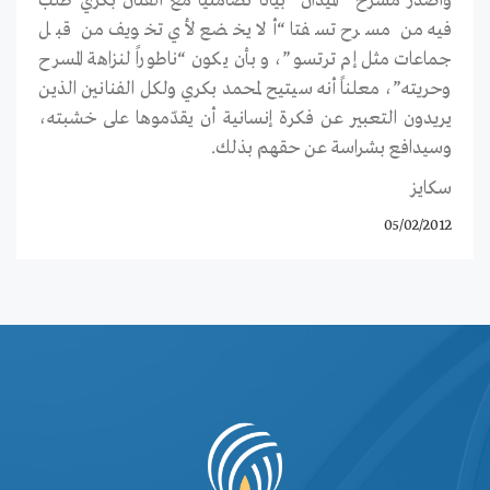
وأصدر مسرح “الميدان” بياناً تضامنياً مع الفنان بكري طلب
فيه من مسرح تسفتا “ألا يخضع لأي تخويف من قبل
جماعات مثل إم ترتسو”، و بأن يكون “ناطوراً لنزاهة المسرح
وحريته”، معلناً أنه سيتيح لمحمد بكري ولكل الفنانين الذين
يريدون التعبير عن فكرة إنسانية أن يقدّموها على خشبته،
وسيدافع بشراسة عن حقهم بذلك.
سكايز
05/02/2012