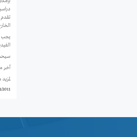
بإمكان
دراسي
تقدم 
الخارج
الفيد
سيحصل ال
آخر موعد لل
لمزيد 
1/2011