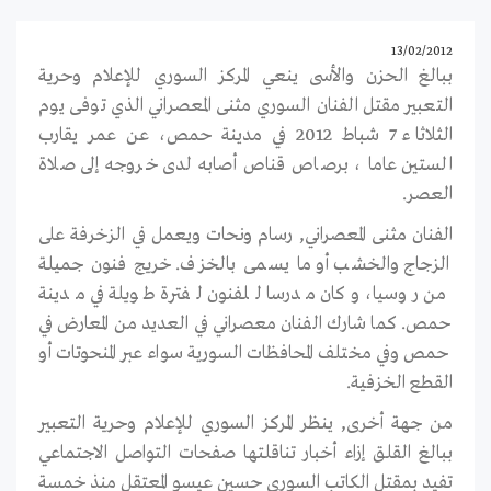
13/02/2012
ببالغ الحزن والأسى ينعي المركز السوري للإعلام وحرية
التعبير مقتل الفنان السوري مثنى المعصراني الذي توفى يوم
الثلاثاء 7 شباط 2012 في مدينة حمص، عن عمر يقارب
الستين عاما ، برصاص قناص أصابه لدى خروجه إلى صلاة
العصر.
الفنان مثنى المعصراني, رسام ونحات ويعمل في الزخرفة على
الزجاج والخشب أو ما يسمى بالخزف. خريج فنون جميلة
من روسيا، وكان مدرسا للفنون لفترة طويلة في مدينة
حمص. كما شارك الفنان معصراني في العديد من المعارض في
حمص وفي مختلف المحافظات السورية سواء عبر المنحوتات أو
القطع الخزفية.
من جهة أخرى, ينظر المركز السوري للإعلام وحرية التعبير
ببالغ القلق إزاء أخبار تناقلتها صفحات التواصل الاجتماعي
تفيد بمقتل الكاتب السوري حسين عيسو المعتقل منذ خمسة