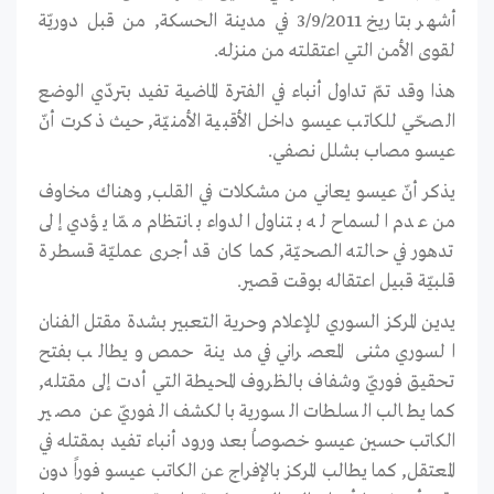
أشهر بتاريخ 3/9/2011 في مدينة الحسكة, من قبل دوريّة
لقوى الأمن التي اعتقلته من منزله.
هذا وقد تمّ تداول أنباء في الفترة الماضية تفيد بتردّي الوضع
الصحّي للكاتب عيسو داخل الأقبية الأمنيّة, حيث ذكرت أنّ
عيسو مصاب بشلل نصفي.
يذكر أنّ عيسو يعاني من مشكلات في القلب, وهناك مخاوف
من عدم السماح له بتناول الدواء بانتظام ممّا يؤدي إلى
تدهور في حالته الصحيّة, كما كان قد أجرى عمليّة قسطرة
قلبيّة قبيل اعتقاله بوقت قصير.
يدين المركز السوري للإعلام وحرية التعبير بشدة مقتل الفنان
السوري مثنى المعصراني في مدينة حمص ويطالب بفتح
تحقيق فوريّ وشفاف بالظروف المحيطة التي أدت إلى مقتله,
كما يطالب السلطات السورية بالكشف الفوريّ عن مصير
الكاتب حسين عيسو خصوصاُ بعد ورود أنباء تفيد بمقتله في
المعتقل, كما يطالب المركز بالإفراج عن الكاتب عيسو فوراً دون