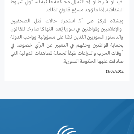
قيد أو شرط أو إحالته إلى محكمة علنية تستوفي شروط
الشفافيّة, إذا ما وُجد مسوّغ قانونيّ لذلك.
ويشدّد المركز على أنّ استمرار حالات قتل الصحفيين
والإعلاميين والمواطنين في سوريا يُعد انتهاكا صارخا للقانون
والدستور السوريين اللذين نصّا على مسؤولية وواجب الدولة
بحماية المواطنين وحقهم في التعبير عن الرأي خصوصا في
أوقات الحرب والنزاعات طبقاً لجملة المعاهدات الدولية التي
صادقت عليها الحكومة السورية.
13/02/2012