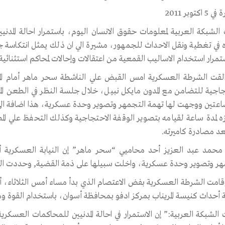
 اكتوبر 2011
الشبكة العربية لمعلومات حقوق الانسان اليوم، باستمرار احالة المدن
 في تغطية ونقل الاحداث للجمهور، مشيرة الي ان ذلك يمثل انتكاسة جد
مرار استخدام الاساليب القمعية من اعتقالات وإحالات لمحاكم استثنائية 
لقت الشرطة العسكرية امس القبض علي الناشطة سحر ماهر أمام الم
جاجية للتضامن مع المدون مايكل نبيل، خلال جلسة النظر في الطعن ال
ساعتين ووجهت لها تهمة التجمهر وتصوير وحدة عسكرية، هذا اضافة ا
 لمدة ساعة لقيامه بتصوير الوقفة الاحتجاجية وكذلك التحفظ علي ال
عد مصادرة كاميرته.
محمد عبد العزيز أحد محاميي “سحر ماهر” إن النيابة العسكرية أ
هر وتصوير وحدة عسكرية، واخلت سبيلها على ذمة القضية, وحددت الثلا
قامت الشرطة العسكرية بفض الاعتصام الذي بدأ مساء أمس الثلاثاء، أم
 أحداث كنيسة المريناب بمركز ادفو بمحافظة أسوان، باستخدام القوة وم
 الشبكة العربية:” إن الاستمرار في احالة المدنيين للمحاكمات العسكري