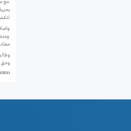
بحرية
لتكميم
واضاف
معادا
وطالب
وحق ك
0/2011