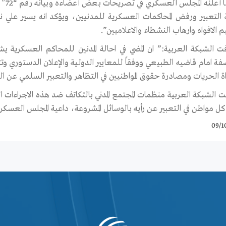
مع م
 التعبير ورفض المحاكمات العسكرية للمدنيين، ويؤكد انه يسير علي نه
 الافواه وارهاب النشطاء والاعلاميين”.
ت الشبكة العربية:” ان المضي في احالة المدنين للمحاكم العسكرية يش
ة الحريات ومصادرة حقوق المواطنيين في التظاهر والتعبير السلمي عن الر
ت الشبكة العربية منظمات المجتمع المدني بالتكاتف ضد هذه الاجراءات ا
ل مواطن في التعبير عن رأيه بالوسائل المشروعة، داعية المجلس العسكر
09/1