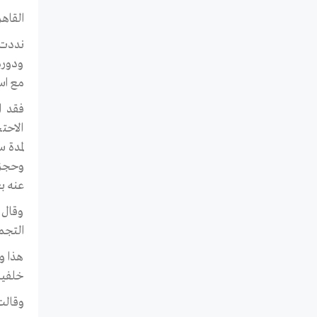
القاهرة في 5
نددت 
ودوره
مع است
فقد ا
الاحت
لمدة 
وحجزه
عنه ب
وقال 
التجم
هذا و
خلفية
وقالت