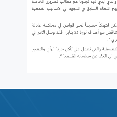
ا أعلنه المجلس العسكري في تصريحات بعض أعضاءه وبيانه رقم “72″ والذي ابدي فيه تجاوبا مع مطالب المصريين الخاصة
ج النظام السابق في اللجوء الي الاساليب القمعية
كل انتهاكاً جسيماً لحق المواطن في محاكمة عادلة
ومنصفة امام قاضيه الطبيعي ووفقاً للمعايير الدولية والإعلان الدستوري وتتناقض مع أهداف ثورة 25 يناير، فقد وصل الامر الي
أي “.
لتعسفية والتي تعمل علي تأكل حرية الرأي والتعبير
ي الي الكف عن سياساته القمعية “.