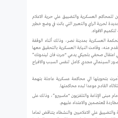
يين للمحاكم العسكرية والتضييق علي حرية الاعلام
يدة لحرية الراي والتعبير التي باتت في وضع خطير
لتكميم الافواه.
حكمة العسكرية بمدينة نصر، وذلك أثناء الوقفة
مقدم منه، وقامت النيابة العسكرية بالتحقيق معها
لي اعتقال صحفي بلجيكي يدعي “جرت فان ليندونك”
مصور السينمائي مجدي كامل لنفس السبب والافراج
مرت بتحويلها الي محاكمة عسكرية عاجلة بتهمة
ثاء القادم موعدا لبدء محاكمتها.
ام مبنى الإذاعة والتلفزيون “ماسبيرو”، وذلك على
طاردة المعتصمين والاعتداء عليهم.
ة والتضييق علي الاعلاميين والنشطاء يتناقض تماما