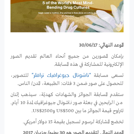
الموعد النهائي: 30/06/17
بإمكان المصورين من جميع أنحاء العالم تقديم الصور
الإلكترونية للمشاركة في هذه المسابقة.
تسعى مسابقة
للتصوير،
“ناشونال جيوغرافيك ترافلر”
للحصول على صور ضمن 3 فئات: الطبيعة، المدن/ الناس.
ستقدم المسابقة الجوائز والشهادات كهديّة، سيذهب إثنان
من الرابحين في بعثة صور ناشونال جيوغرافيك لمدة 10 أيام.
تتراوح قيمة الجوائز ما بين US$500 وUS$2500.
تخضع المشاركة لرسوم تسجيل بقيمة 15 دولار أمريكي.
الموعد النهائي لتقديم الصور هو 30 يونيو/ حزيران 2017