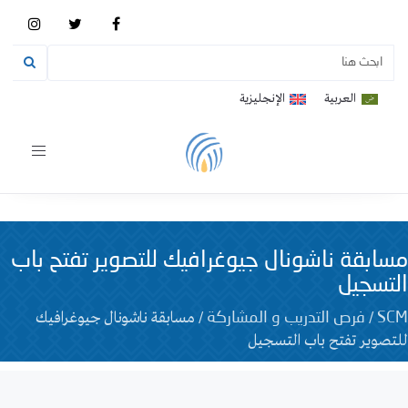
العربية
الإنجليزية
Toggle
vigation
مسابقة ناشونال جيوغرافيك للتصوير تفتح باب
التسجيل
/
/
مسابقة ناشونال جيوغرافيك
SCM
فرص التدريب و المشاركة
للتصوير تفتح باب التسجيل