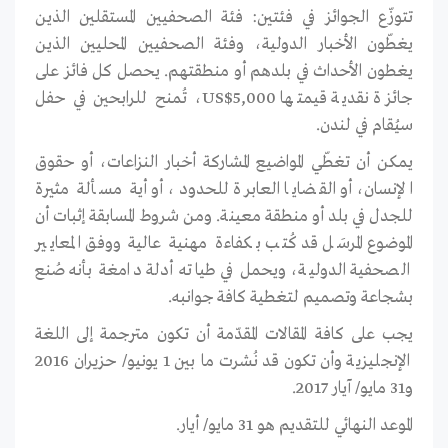
تتوزّع الجوائز في فئتين: فئة الصحفيين المستقلين الذين
يغطّون الأخبار الدولية، وفئة الصحفيين المحليين الذين
يغطون الأحداث في بلدهم أو منطقتهم. يحصل كل فائز على
جائزة نقدية قيمتها
US$5,000
، تُمنح للرابحين في حفل
سيُقام في لندن
.
يمكن أن تغطّي المواضيع المشاركة أخبار النزاعات، أو حقوق
الإنسان، أو القضايا العابرة للحدود، أو أية مسألة مثيرة
للجدل في بلد أو منطقة معينة. ومن شروط المسابقة إثبات أن
الموضوع المرسَل قد كُتب بكفاءة مهنية عالية ووفق المعايير
الصحفية الدولية، ويحمل في طياته أدلة دامغة بأنه صُنع
بشجاعة وتصميم لتغطية كافة جوانبه
.
يجب على كافة المقالات المقدّمة أن تكون مترجمة إلى اللغة
الإنجليزية وأن تكون قد نُشرت ما بين 1 يونيو/ حزيران 2016
و31 مايو/ آيار 2017.
الموعد النهائي للتقديم هو 31 مايو/ أيار.