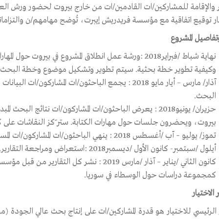
 والإقامة للمشاركين/ات القادمين/ات من خارج بيروت لحضور ورش الع
يار توقيع اتفاقية مع مؤسسة فريدريش إيبرت، تُوضح مهامهم/ن والتزام
تفاصيل المشروع
نهاية شباط /فبراير2018 :ورشة عمل انطلاق المشروع في بير
وكيفية تطوير خطة بحثية. سيتم تطوير وتشكيل موضوع وخطة البحث 
آذار/ مارس – أيار مايو 2018 : يجمع الباحثون/ات المشا
البحث.
حزيران/ يونيو2018 : يعرض الباحثون/ات المشاركون/ات نتائج البح
بيروت، ويحضرون جلسات حول مهارات الكتابة. ستر ّكز النقاشات على كيفي
تموز/ يوليو – آب /أغسطس 2018 : ينهي الباحثون/ات المشاركون/ات المسودة الأولى لتقاريرهم/ن.
أيلول /سبتمبر- كانون الأول /ديسمبر2018 :استعراض ومراجعة التقارير.
كانون الثاني /يناير – آذار /مارس 2019 : نشر كل ال
كمجموعة دراسات حول الوسطاء في سوريا.
 الاختيار
ار الرئيسي للاختيار هو قدرة المشاركين/ات على إنتاج بحث عالي الجودة 