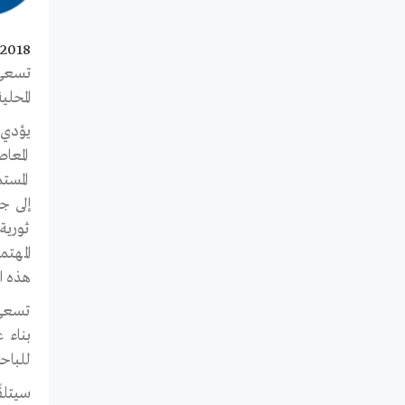
/2018
تسعى 
المحلية
يؤدي 
المعا
المست
إلى ج
ثورية
المهت
هذه العلا
تسعى 
بناء 
للباحث
سيتلق