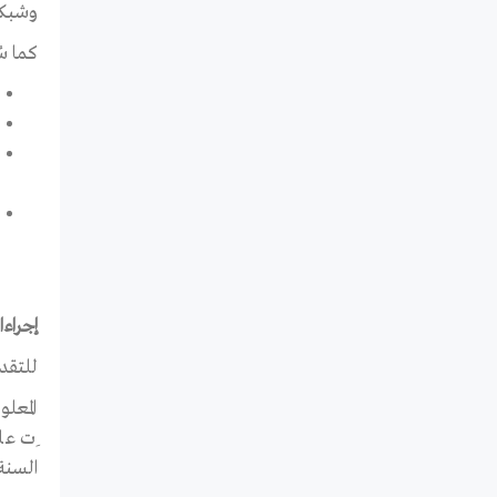
وشبكا
كما سُ
إجراءا
للتقد
المعل
ِت عل
السنة 