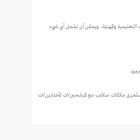
ن تتضمّن خلفيتك التعليمية والمهنيّة، ويمكن أن تشمل أي شيء
int
جرى مكالمات سكايب مع المرشحين/ات المُختارين/ات