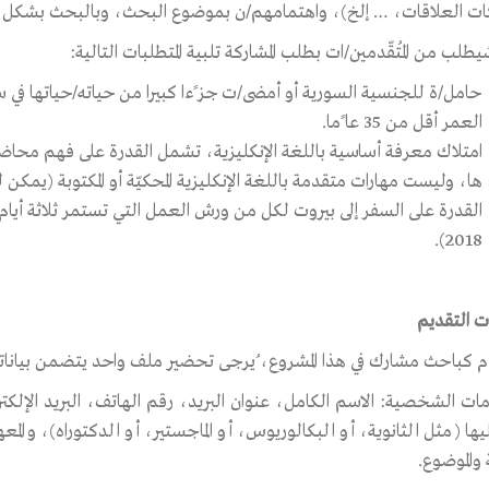
ت العلاقات، … إلخ)، واهتمامهم/ن بموضوع البحث، وبالبحث بشكل ع
يطلب من المُتقّدمين/ات بطلب المشاركة تلبية المتطلبات التالية:
حامل/ة للجنسية السورية أو أمضى/ت جز ًءا كبيرا من حياته/حياتها في س
العمر أقل من 35 عا ًما.
امتلاك معرفة أساسية باللغة الإنكليزية، تشمل القدرة على فهم محاض
ها، وليست مهارات متقدمة باللغة الإنكليزية المحكيّة أو المكتوبة (يمكن لل
القدرة على السفر إلى بيروت لكل من ورش العمل التي تستمر ثلاثة أيام 
2018).
ت التقديم
م كباحث مشارك في هذا المشروع، ُيرجى تحضير ملف واحد يتضمن بياناتك 
ومات الشخصية: الاسم الكامل، عنوان البريد، رقم الهاتف، البريد الإلك
يها (مثل الثانوية، أو البكالوريوس، أو الماجستير، أو الدكتوراه)، والم
والموضوع.