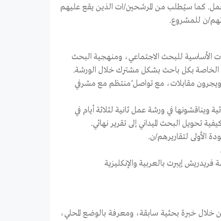
مل. كما سيُطلب من المرشحين/ات الذين يقع عليهم
اتهم/ن للمشروع.
وت حول المهارات الأساسية للبحث الاجتماعي، ومنهجية البحث
الخاصة بكل باحث بشكل مشترك خلال الورشة.
ركون/ات البيانات ويجرون مقابلات، مع تواصل ُمنتظم مع مشرفي
ث المبدئية ويناقشونها في ورشة عمل ثانية لثلاثة أيام في
ة تحويل البحث الميداني إلى تقرير نهائي.
تقارير من قبل مؤسسة فريدريش إيبرت بالعربية والإنكليزية
(من خلال خبرة بحثية سابقة، ومعرفة بالوضع المحلي،