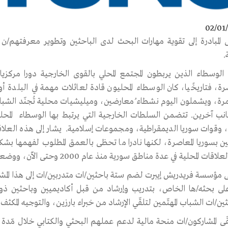
02/01
المبادرة إلى تقوية مهارات البحث لدى الباحثين وتطوير معرفتهم/ن 
.
الوسطاء الذين يربطون المجتمع المحلي بالقوى الخارجية دورا مركزي
صرة، فتاريخًيا، كان الوسطاء المحليون قادة لعائلات مهمة في البلدة أ
مرة، ويشملون اليوم نشطاء ُمعارضين، وميليشيات محلية تُجنّد الشب
انب آخرين. تتضمن السلطات الخارجية التي يرتبط بها الوسطاء ال
، وقوات سوريا الديمقراطية، ومجموعات إسلامية. يشار إلى هذه العلا
مين بسوريا المعاصرة، لكنها نادرا ما تحظى بالعمق المطلوب لفهمها 
قات المحلية في عدة مناطق سورية منذ عام 2000 وحتى الآن، ووضعها في إطار نظري.
مؤسسة فريدريش إيبرت لضم ستة باحثين/ات متدربين/ات إلى هذا المشر
على بحثه/ها الخاص، بتدريب وإرشاد من قبل أكاديميين وباحثين ذوي 
ين/ات الشباب المهتّمين لتلقّي الإرشاد من خبراء بارزين، والتوجيه المكث
ّى المشاركون/ات منحة مالية لدعم عملهم البحثي والكتابي خلال مّد