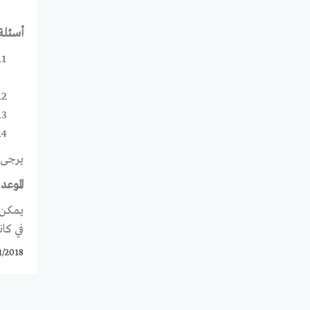
أسئلة
يرجى 
الموعد
يمكن 
في كان
1/2018