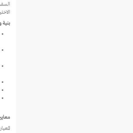
السفر
الاخت
بنية و
معايير
المعي