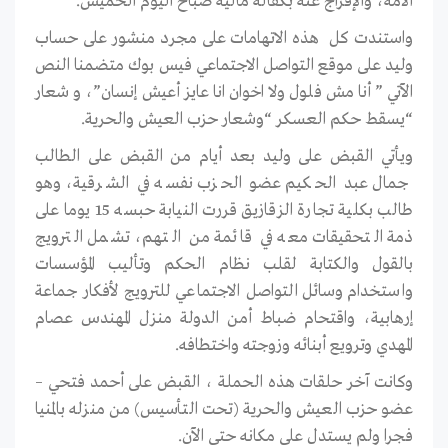
الأمة، والإفراج عنه بكفالة مالية صباح اليوم الخميس.
واستندت كل هذه الاتهامات على مجرد منشور على حساب
وليد على موقع التواصل الاجتماعي فيس بوك متضمنا النص
الآتي ” أنا مش فلول ولا اخوان انا عايز أعيش إنسان”، و شعار
“يسقط حكم العسكر “وشعار حزب العيش والحرية.
ويأتي القبض على وليد بعد أيام من القبض على الطالب
جمال عبد الحكيم عضو الحزب نفسه في الشرقية، وهو
طالب بكلية تجارة الزقازيق قررت النيابة حبسه 15 يوما على
ذمة التحقيقات معه في قائمة من التهم، تشمل الترويج
بالقول والكتابة لقلب نظام الحكم وتأليب المؤسسات
واستخدام وسائل التواصل الاجتماعي للترويج لأفكار جماعة
إرهابية، واقتحام ضباط أمن الدولة منزل المهندس عصام
المهدي وترويع أبنائه وزوجته واختطافه.
وكانت آخر حلقات هذه الحملة ، القبض على أحمد فتحي –
عضو حزب العيش والحرية (تحت التأسيس) من منزله بالمنيا
فجرا ولم يستدل على مكانه حتى الآن.