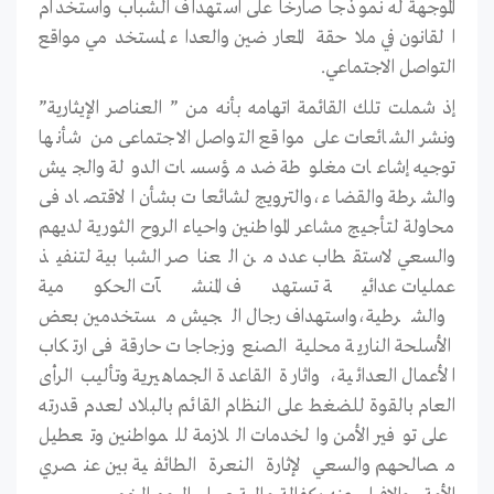
الموجهة له نموذجا صارخا على استهداف الشباب واستخدام
القانون في ملاحقة المعارضين والعداء لمستخدمي مواقع
التواصل الاجتماعي.
إذ شملت تلك القائمة اتهامه بأنه من ” العناصر الإيثارية”
ونشر الشائعات على مواقع التواصل الاجتماعى من شأنها
توجيه إشاعات مغلوطة ضد مؤسسات الدولة والجيش
والشرطة والقضاء،والترويج لشائعات بشأن الاقتصاد فى
محاولة لتأجيج مشاعر المواطنين واحياء الروح الثورية لديهم
والسعي لاستقطاب عدد من العناصر الشبابية لتنفيذ
عمليات عدائية تستهدف المنشآت الحكومية
والشرطية،واستهداف رجال الجيش مستخدمين بعض
الأسلحة النارية محلية الصنع وزجاجات حارقة فى ارتكاب
الأعمال العدائية، واثارة القاعدة الجماهيرية وتأليب الرأى
العام بالقوة للضغط على النظام القائم بالبلاد لعدم قدرته
على توفير الأمن والخدمات اللازمة للمواطنين وتعطيل
مصالحهم والسعي لإثارة النعرة الطائفية بين عنصري