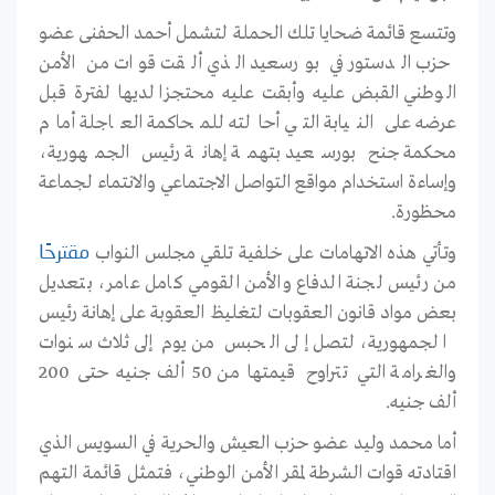
وتتسع قائمة ضحايا تلك الحملة لتشمل أحمد الحفنى عضو
حزب الدستور في بورسعيد الذي ألقت قوات من الأمن
الوطني القبض عليه وأبقت عليه محتجزا لديها لفترة قبل
عرضه على النيابة التي أحالته للمحاكمة العاجلة أمام
محكمة جنح بورسعيد بتهمة إهانة رئيس الجمهورية،
وإساءة استخدام مواقع التواصل الاجتماعي والانتماء لجماعة
محظورة.
وتأتي هذه الاتهامات على خلفية تلقي مجلس النواب
مقترحًا
من رئيس لجنة الدفاع والأمن القومي كامل عامر، بتعديل
بعض مواد قانون العقوبات لتغليظ العقوبة على إهانة رئيس
الجمهورية، لتصل إلى الحبس من يوم إلى ثلاث سنوات
والغرامة التي تتراوح قيمتها من 50 ألف جنيه حتى 200
ألف جنيه.
أما محمد وليد عضو حزب العيش والحرية في السويس الذي
اقتادته قوات الشرطة لمقر الأمن الوطني، فتمثل قائمة التهم