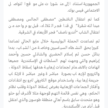
الجمهورية استنادا إلى منشورات على موقع التواصل
الاجتماعي فيس بوك.
كما تم اعتقال الناشطين “مصطفى الجالس ومصطفى
عبدالله شقرة” في قنا فجر الثلاثاء، قبل يوم واحد من
اعتقال الشاب “أندرو ناصف” فجر الأربعاء في الشرقية.
ثم تصاعدت الحملة البوليسية خلال مايو الحالي تصاعدا
كبيرا بحق النشطاء السياسيين وخاصة من الشباب، بدءا
بنائل حسن ثم إسلام الحضري والشاذلي حسين وأحمد
إبراهيم والتي وجهت لهم السلطات في الإسكندرية جميعا
اتهامات بالانضمام لجماعات إرهابية هدفها إسقاط الدولة،
والترويج للإرهاب بصورة مباشرة وغير مباشرة لارتكاب
جريمة إرهابية، واستخدام موقع الكتروني لترويج انتقادات
وأفكار الجماعات الإرهابية بغرض إسقاط الدولة وقلب نظام
الحكم، وهي نفس قائمة التهم الموجهة مثلا لأشرف أبو حلو
وهو متحدث سابق باسم أهالي منطقة طوسون والذي اعتقل
قبل أيام من الأسكندرية .