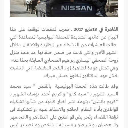
القاهرة في 18مايو 2017 ـ
تعرب المنظمات الموقعة على هذا
البيان عن ادانتها الشديدة للحملة البوليسية المتصاعدة التي
طالت العشرات من النشطاء عبر المطاردة والاعتقال ،خلال
الشهر الأخير والتي كانت من ضمن حلقاتها مداهمة منزل
زوجة الصحفي اليساري إبراهيم الصحاري السابقة بحثا عنه،
وهي تمثل عودة لظاهرة زوار الفجر البغيضة التي انتشرت
خلال عهد الدكتاتور المخلوع حسني مبارك.
وقد طالت هذه الحملة البوليسية بالقبض ” سيد محمد
السيد الشهير بـ “سيد كابو” و كريم أحمد يوسف الشهير بـ
“كريم باتشان”،بتهمة نشر أخبار كاذبة من شأنها تشكيك
المواطنين بأداء النظام الحاكم والاسقاط عليه ،والتشكيك فى
نزاهة القضاء وتحريض المواطنين على التظاهر و التجمهر
والعصيان، ونشر صور مسيئه لشخص ومنصب رئيس